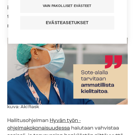
VAIN PAKOLLISET EVÄSTEET
ilman vahvaa suomen tai ruotsin kielen
taitoa ei ole turvallista hoitoa, eikä
EVÄSTEASETUKSET
mahdollisuutta työllistyä alalle.
Kuvateksti
kuva: Aki Rask
Hallitusohjelman
Hyvän työn -​
ohjelmakokonaisuudessa
halutaan vahvistaa