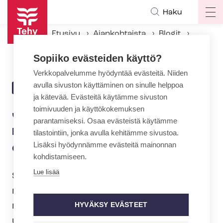
Hyppää
Haku
Op
pääsisältöön
ma
Etusivu
Ajankohtaista
Blogit
na
Juha Kurtti: Kielitaito ratkaisee – myös sote-alan osaajapulassa
Sopiiko evästeiden käyttö?
Verkkopalvelumme hyödyntää evästeitä. Niiden
avulla sivuston käyttäminen on sinulle helppoa
6.2.2026 | 10:18
BLOGI
ja kätevää. Evästeitä käytämme sivuston
toimivuuden ja käyttökokemuksen
Juha Kurtti: Kielitaito
parantamiseksi. Osaa evästeistä käytämme
ratkaisee – myös sote-alan
tilastointiin, jonka avulla kehitämme sivustoa.
Lisäksi hyödynnämme evästeitä mainonnan
osaajapulassa
kohdistamiseen.
Lue lisää
Sote-alan työvoimapulaan etsitään
ratkaisua myös kansainvälisestä
rekrytoinnista. Työvoiman hankkiminen
HYVÄKSY EVÄSTEET
ulkomailta on kannatettavaa, mutta