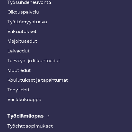
Työ­suh­de­neu­von­ta
f
o
Oikeuspalvelu
o
Työt­tö­myys­tur­va
t
Vakuutukset
e
Majoitusedut
r
Laivaedut
Terveys- ja liikuntaedut
Muut edut
Koulutukset ja tapahtumat
Tehy-lehti
Verkkokauppa
Työelämäopas
Työ­eh­to­so­pi­muk­set