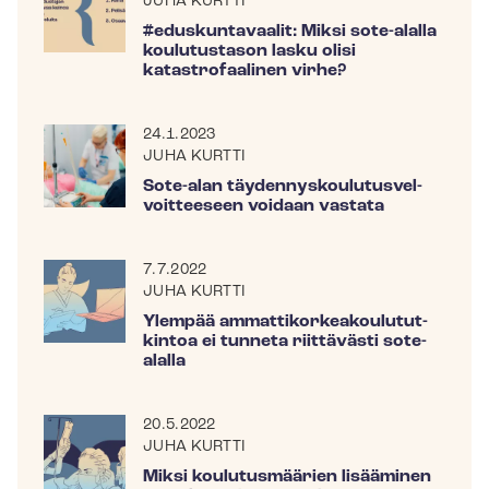
JUHA KURTTI
#eduskuntavaalit: Miksi sote-alalla
koulutustason lasku olisi
katastrofaalinen virhe?
24.1.2023
JUHA KURTTI
Sote-alan täy­den­nys­kou­lu­tus­vel­
voit­tee­seen voidaan vastata
7.7.2022
JUHA KURTTI
Ylempää am­mat­ti­kor­kea­kou­lu­tut­
kin­toa ei tunneta riittävästi sote-
alalla
20.5.2022
JUHA KURTTI
Miksi koulutusmäärien lisääminen