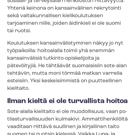
sosiaali- ja terveysalan henkilöstön riittävyyttä.
Yhtenä keinona on kansainvälinen rekrytointi
sekä valtakunnallisen kielikoulutuksen
tarjoaminen niille, joiden äidinkieli ei ole suomi
tai ruotsi.
Koulutuksen kan­sain­vä­lis­ty­mi­nen näkyy jo nyt
työpaikoilla: hoitoalalla toimii yhä enemmän
kansainvälisiä tutkinto-​opiskelijoita ja
pätevöityjiä. He tähtäävät suomalaisiin sote-alan
tehtäviin, mutta moni törmää matkan varrella
esteisiin. Yksi keskeisimmistä on puutteellinen
kielitaito.
Ilman kieltä ei ole turvallista hoitoa
Sote-alalla kielitaito ei ole muodollisuus, vaan po­
ti­las­tur­val­li­suu­den kulmakivi. Ammattihenkilöltä
vaaditaan riittävä suullinen ja kirjallinen taito
suomen tai ruotsin kielessä. Vaikka
Lupa- ja