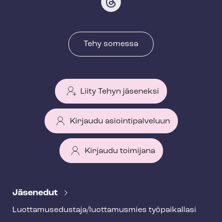
Tehy somessa
Liity Tehyn jäseneksi
Kirjaudu asiointipalveluun
Kirjaudu toimijana
T
e
Jäsenedut
h
Luot­ta­muse­dus­ta­ja/luottamusmies työpaikallasi
y