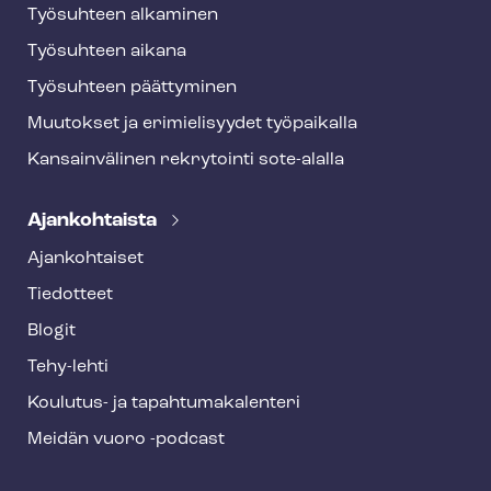
Työsuhteen alkaminen
Työsuhteen aikana
Työsuhteen päättyminen
Muutokset ja erimielisyydet työpaikalla
Kansainvälinen rekrytointi sote-alalla
Ajankohtaista
Ajankohtaiset
Tiedotteet
Blogit
Tehy-lehti
Koulutus- ja ta­pah­tu­ma­ka­len­te­ri
Meidän vuoro -podcast