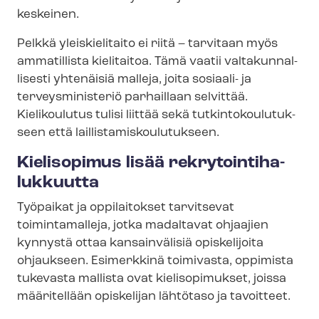
keskeinen.
Pelkkä yleiskielitaito ei riitä – tarvitaan myös
ammatillista kielitaitoa. Tämä vaatii val­ta­kun­nal­
li­ses­ti yhtenäisiä malleja, joita sosiaali- ja
terveysministeriö parhaillaan selvittää.
Kielikoulutus tulisi liittää sekä tut­kin­to­kou­lu­tuk­
seen että lail­lis­ta­mis­kou­lu­tuk­seen.
Kielisopimus lisää rek­ry­toin­ti­ha­
luk­kuut­ta
Työpaikat ja oppilaitokset tarvitsevat
toimintamalleja, jotka madaltavat ohjaajien
kynnystä ottaa kansainvälisiä opiskelijoita
ohjaukseen. Esimerkkinä toimivasta, oppimista
tukevasta mallista ovat kielisopimukset, joissa
määritellään opiskelijan lähtötaso ja tavoitteet.