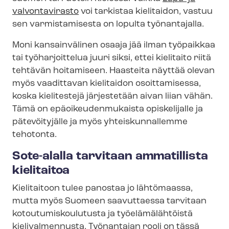
valvontavirasto
voi tarkistaa kielitaidon, vastuu
sen varmistamisesta on lopulta työnantajalla.
Moni kansainvälinen osaaja jää ilman työpaikkaa
tai työharjoittelua juuri siksi, ettei kielitaito riitä
tehtävän hoitamiseen. Haasteita näyttää olevan
myös vaadittavan kielitaidon osoittamisessa,
koska kielitestejä järjestetään aivan liian vähän.
Tämä on epä­oi­keu­den­mu­kais­ta opiskelijalle ja
pätevöityjälle ja myös yhteiskunnallemme
tehotonta.
Sote-alalla tarvitaan ammatillista
kielitaitoa
Kielitaitoon tulee panostaa jo lähtömaassa,
mutta myös Suomeen saavuttaessa tarvitaan
ko­tou­tu­mis­kou­lu­tus­ta ja työelämälähtöistä
kielivalmennusta. Työnantajan rooli on tässä