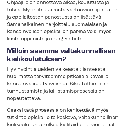
Ohjaajille on annettava aikaa, koulutusta ja
tukea. Myös ohjauksesta vastaavien opettajien
ja oppilaitosten panostusta on lisättävä.
Samanaikainen harjoittelu suomalaisen ja
kansainvälisen opiskelijan parina voisi myös
lisätä oppimista ja integraatiota.
Milloin saamme valtakunnallisen
kielikoulutuksen?
Hy­vin­voin­tia­luei­den vaikeasta tilanteesta
huolimatta tarvitsemme pitkällä aikavälillä
kansainvälistä työvoimaa. Siksi tutkintojen
tunnustamista ja lail­lis­ta­mis­pro­ses­sia on
nopeutettava.
Osaksi tätä prosessia on kehitettävä myös
tutkinto-​opiskelijoita koskeva, valtakunnallinen
kielikoulutus ja selkeä kielitaidon arviointimalli.