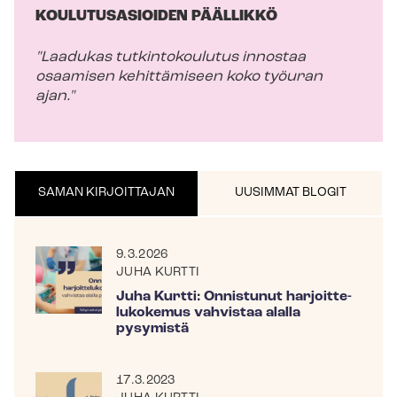
KOULUTUSASIOIDEN PÄÄLLIKKÖ
"Laadukas tutkintokoulutus innostaa
osaamisen kehittämiseen koko työuran
ajan."
SAMAN KIRJOITTAJAN
UUSIMMAT BLOGIT
9.3.2026
JUHA KURTTI
Juha Kurtti: Onnistunut har­joit­te­
lu­ko­ke­mus vahvistaa alalla
pysymistä
17.3.2023