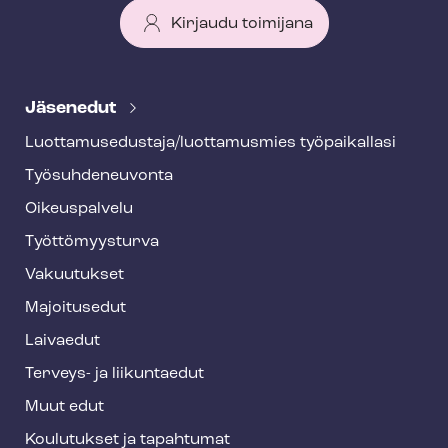
Kirjaudu toimijana
T
e
Jäsenedut
h
Luot­ta­muse­dus­ta­ja/luottamusmies työpaikallasi
y
Työ­suh­de­neu­von­ta
f
o
Oikeuspalvelu
o
Työt­tö­myys­tur­va
t
Vakuutukset
e
Majoitusedut
r
Laivaedut
Terveys- ja liikuntaedut
Muut edut
Koulutukset ja tapahtumat