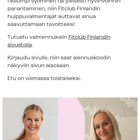
fiksumpi syöminen tai yleisesti hyvinvoinnin
parantaminen, niin Fitclub Finlandin
huippuvalmentajat auttavat sinua
saavuttamaan tavoitteesi!
Tutustu valmennuksiin
Fitclub Finlandin
sivustolla
.
Kirjaudu sivulle, niin saat alennuskoodin
näkyviin sivun alaosaan.
Etu on voimassa toistaiseksi.