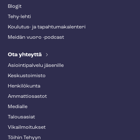
Blogit
Tehy-lehti
Koulutus- ja ta­pah­tu­ma­ka­len­te­ri
Meidän vuoro -podcast
Ota yhteyttä
Asioin­ti­pal­ve­lu jäsenille
Keskustoimisto
Henkilökunta
Ammattiosastot
Medialle
Talousasiat
Vi­kail­moi­tuk­set
Töihin Tehyyn