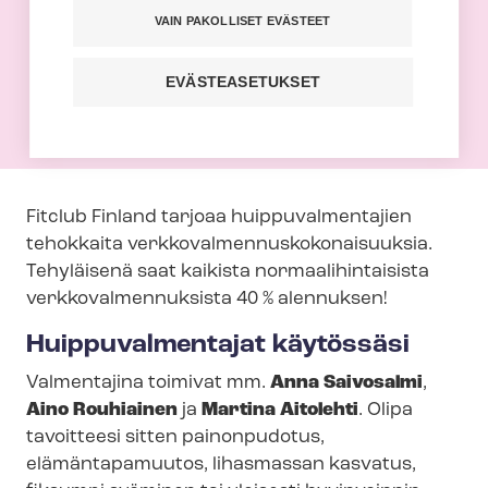
VAIN PAKOLLISET EVÄSTEET
Saat 40 % alennuksen kaikista nor­maa­li­
hin­tai­sis­ta Fitclub Finland -​
EVÄSTEASETUKSET
verkkovalmennuksista.
Fitclub Finland tarjoaa huip­pu­val­men­ta­jien
tehokkaita verk­ko­val­men­nus­ko­ko­nai­suuk­sia.
Tehyläisenä saat kaikista nor­maa­li­hin­tai­sis­ta
verk­ko­val­men­nuk­sis­ta 40 % alennuksen!
Huippuvalmentajat käytössäsi
Valmentajina toimivat mm.
Anna Saivosalmi
,
Aino Rouhiainen
ja
Martina Aitolehti
.
Olipa
tavoitteesi sitten painonpudotus,
elämäntapamuutos, lihasmassan kasvatus,