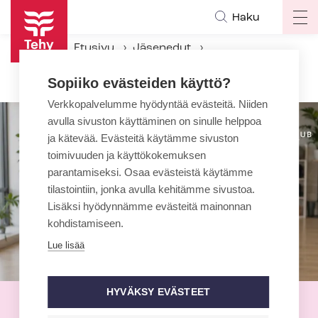
Hyppää
Haku
Op
pääsisältöön
ma
Etusivu
Jäsenedut
na
Hyvinvointiedut
Fitclub Finland
Sopiiko evästeiden käyttö?
Verkkopalvelumme hyödyntää evästeitä. Niiden
avulla sivuston käyttäminen on sinulle helppoa
ja kätevää. Evästeitä käytämme sivuston
toimivuuden ja käyttökokemuksen
parantamiseksi. Osaa evästeistä käytämme
tilastointiin, jonka avulla kehitämme sivustoa.
Lisäksi hyödynnämme evästeitä mainonnan
kohdistamiseen.
Lue lisää
HYVÄKSY EVÄSTEET
Fitclub Finland