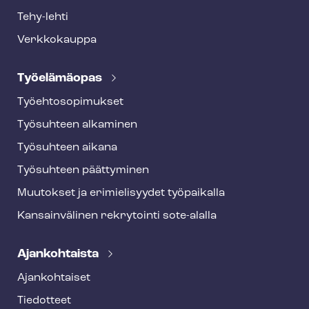
Tehy-lehti
Verkkokauppa
Työelämäopas
Työ­eh­to­so­pi­muk­set
Työsuhteen alkaminen
Työsuhteen aikana
Työsuhteen päättyminen
Muutokset ja erimielisyydet työpaikalla
Kansainvälinen rekrytointi sote-alalla
Ajankohtaista
Ajankohtaiset
Tiedotteet