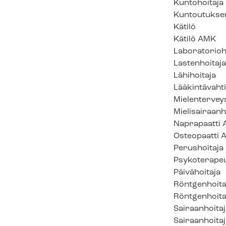
Kuntohoitaja
Kuntoutukse
Kätilö
Kätilö AMK
La­bo­ra­to­rio­h
Lastenhoitaja
Lähihoitaja
Lää­kin­tä­vah­ti
Mie­len­ter­veys
Mie­li­sai­raan­h
Naprapaatti
Osteopaatti 
Perushoitaja
Psykoterapeu
Päivähoitaja
Röntgenhoita
Röntgenhoit
Sairaanhoitaj
Sairaanhoita