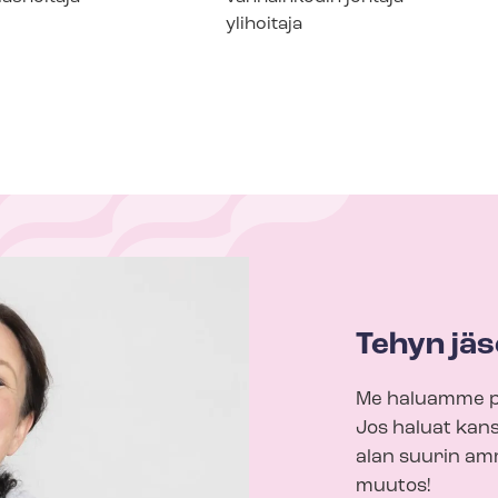
ylihoitaja
Tehyn jäs
Me haluamme p
Jos haluat kans
alan suurin amm
muutos!