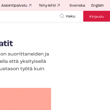
Asiointipalvelu
Tehy-lehti
Svenska
English
Haku
Kirjaudu
atit
non suorittaneiden ja
lla että yksityisellä
perustason työtä kuin