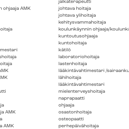
jalkaterapeutti
n ohjaaja AMK
johtava hoitaja
johtava ylihoitaja
ke­hi­tys­vam­ma­hoi­ta­ja
oi­ta­ja
koulunkäynnin ohjaaja/kou­lun­käy
kuntoutusohjaaja
kuntohoitaja
­mes­ta­ri
kätilö
­hoi­ta­ja
la­bo­ra­to­rio­hoi­ta­ja
oi­ta­ja
lastenhoitaja
 AMK
lää­kin­tä­vah­ti­mes­ta­ri /sairaank
AMK
lähihoitaja
lää­kin­tä­vah­ti­mes­ta­ri
tti
mie­len­ter­veys­hoi­ta­ja
naprapaatti
ja
ohjaaja
aja AMK
osastonhoitaja
a
osteopaatti
ja AMK
perhepäivähoitaja