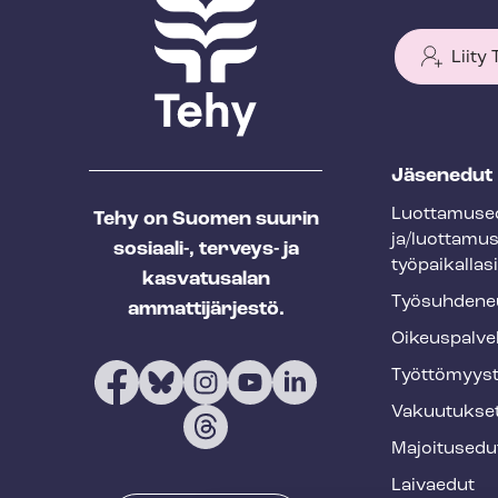
Liity
T
Jäsenedut
e
Luot­ta­muse­
Tehy on Suomen suurin
h
ja/luottamu
sosiaali-, terveys- ja
y
työpaikallasi
kasvatusalan
f
Työ­suh­de­ne
ammattijärjestö.
o
Oikeuspalve
o
Työt­tö­myys­
t
Vakuutukse
e
Majoitusedu
r
Laivaedut