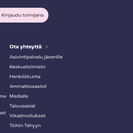
Kirjaudu toimijana
Ota yhteyttä
Asioin­ti­pal­ve­lu jäsenille
Keskustoimisto
Henkilökunta
Ammattiosastot
­ma­
Medialle
Talousasiat
ast
Vi­kail­moi­tuk­set
Töihin Tehyyn