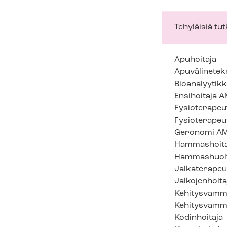
Tehyläisiä tu
Apuhoitaja
Apuvälinete
Bioanalyytik
Ensihoitaja 
Fysioterapeut
Fysioterapeu
Geronomi A
Hammashoita
Hammashuolt
Jalkaterapeu
Jalkojenhoita
Kehitysvamma
Ke­hi­tys­vam­m
Kodinhoitaja