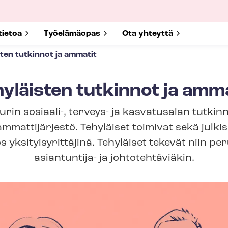
submenu for
tietoa
Show submenu for
Työelämäopas
Show submenu for
Ota yhteyttä
sten tutkinnot ja ammatit
yläisten tutkinnot ja amm
n sosiaali-, terveys- ja kasvatusalan tutkin
ammattijärjestö. Tehyläiset toimivat sekä julkise
 yk­si­tyis­yrit­tä­ji­nä. Tehyläiset tekevät niin 
asiantuntija- ja johtotehtäviäkin.