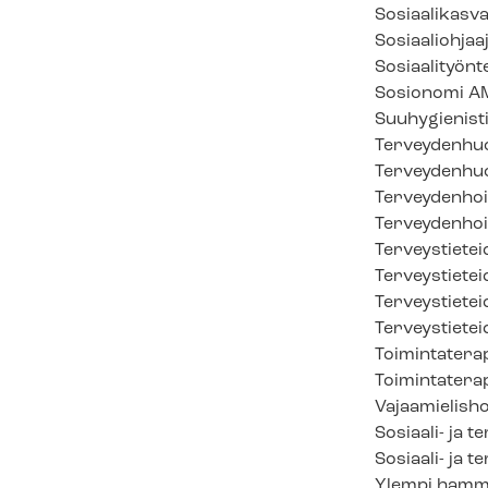
So­si­aa­li­kas­va
Sosiaaliohjaa
So­si­aa­li­työn­te
Sosionomi A
Suuhygienist
Terveydenhuo
Terveydenhuo
Terveydenhoi
Terveydenhoi
Terveystietei
Terveystietei
Terveystieteid
Terveystietei
Toi­min­ta­te­ra­
Toi­min­ta­te­r
Va­jaa­mie­lis­hoi
Sosiaali- ja t
Sosiaali- ja 
Ylempi hamm