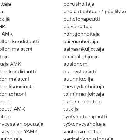
t­ta­ja
perushoitaja
ja
projektisihteeri/-päällikkö
­ki­jä
puheterapeutti
MK
päivähoitaja
i AMK
röntgenhoitaja
llon kandidaatti
sairaanhoitaja
llon maisteri
sairaankuljettaja
taja
sosiaaliohjaaja
taja AMK
sosionomi
den kandidaatti
suuhygienisti
den maisteri
suunnittelija
en lisensiaatti
terveydenhoitaja
den tohtori
toiminnanjohtaja
peut­ti
tutkimushoitaja
a­peut­ti AMK
tutkija
­ta­ja
työ­fy­sio­te­ra­peut­ti
erveysalan opettaja
työterveyshoitaja
terveysalan YAMK
vastaava hoitaja
ashoitaja
vanhainkodin johtaja