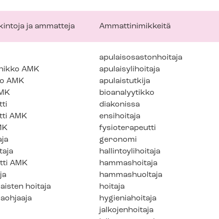
tkintoja ja ammatteja
Ammattinimikkeitä
apu­lais­osas­ton­hoi­ta­ja
knikko AMK
apulaisylihoitaja
ko AMK
apulaistutkija
AMK
bioanalyytikko
ti
diakonissa
tti AMK
ensihoitaja
MK
fysioterapeutti
ja
geronomi
aja
hal­lin­to­y­li­hoi­ta­ja
tti AMK
hammashoitaja
ja
hammashuoltaja
isten hoitaja
hoitaja
aoh­jaa­ja
hygieniahoitaja
jalkojenhoitaja