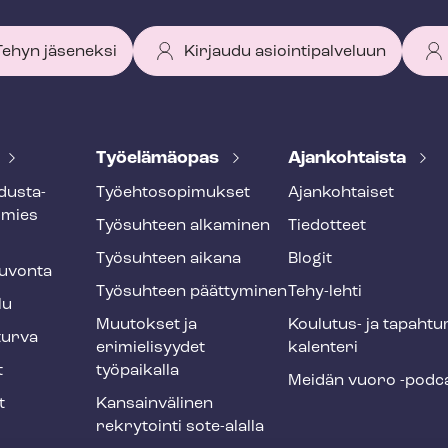
 Tehyn jäseneksi
Kirjaudu asiointipalveluun
Työelämäopas
Ajankohtaista
dus­ta­
Työ­eh­to­so­pi­muk­set
Ajankohtaiset
smies
Työsuhteen alkaminen
Tiedotteet
Työsuhteen aikana
Blogit
u­von­ta
Työsuhteen päättyminen
Tehy-lehti
lu
Muutokset ja
Koulutus- ja ta­pah­tu
tur­va
erimielisyydet
ka­len­te­ri
t
työpaikalla
Meidän vuoro -podc
t
Kansainvälinen
rekrytointi sote-alalla