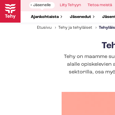
Hyppää
Show
Jäsenelle
Show
Liity Tehyyn
Show
Tietoa meistä
pääsisältöön
submenu
submenu
submenu
for
for
for
Show submenu for
Ajankohtaista
Show submenu for
Jäsenedut
Show 
Jäsen
Etusivu
Tehy ja tehyläiset
Tehyläi
Teh
Tehy on maamme suuri
alalle opiskelevien 
sektorilla, osa myös