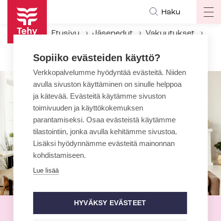
Hyppää
Haku
Op
pääsisältöön
ma
Etusivu
Jäsenedut
Vakuutukset
na
Lapsen tapaturmavakuutus
Sopiiko evästeiden käyttö?
Verkkopalvelumme hyödyntää evästeitä. Niiden
avulla sivuston käyttäminen on sinulle helppoa
ja kätevää. Evästeitä käytämme sivuston
toimivuuden ja käyttökokemuksen
parantamiseksi. Osaa evästeistä käytämme
tilastointiin, jonka avulla kehitämme sivustoa.
Lisäksi hyödynnämme evästeitä mainonnan
kohdistamiseen.
Lue lisää
HYVÄKSY EVÄSTEET
Lapsen tapaturmavakuutus