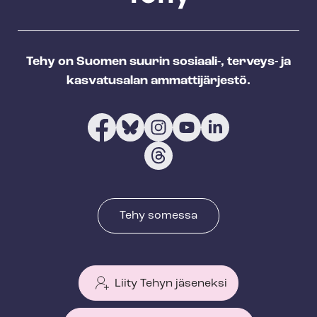
Tehy on Suomen suurin sosiaali-, terveys- ja
kasvatusalan ammattijärjestö.
Tehy somessa
Liity Tehyn jäseneksi