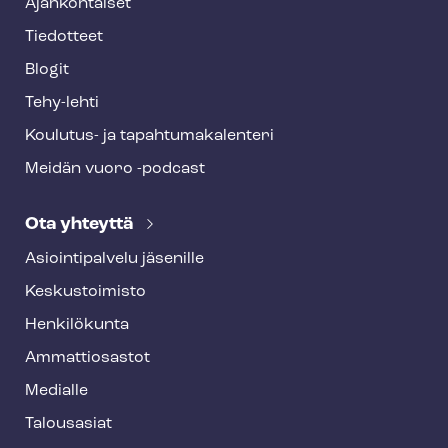
Ajankohtaiset
Tiedotteet
Blogit
Tehy-lehti
Koulutus- ja ta­pah­tu­ma­ka­len­te­ri
Meidän vuoro -podcast
Ota yhteyttä
Asioin­ti­pal­ve­lu jäsenille
Keskustoimisto
Henkilökunta
Ammattiosastot
Medialle
Talousasiat