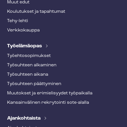
Muut edut
Koulutukset ja tapahtumat
Tehy-lehti
Verkkokauppa
Työelämäopas
Työ­eh­to­so­pi­muk­set
Työsuhteen alkaminen
Työsuhteen aikana
Työsuhteen päättyminen
Muutokset ja erimielisyydet työpaikalla
Kansainvälinen rekrytointi sote-alalla
Ajankohtaista