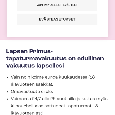
VAIN PAKOLLISET EVÄSTEET
Laajenna perheesi vakuutusturvaa
hankkimalla jäsenetuhintainen
EVÄSTEASETUKSET
tapaturmavakuutus lapsellesi.
Lapsen Primus-​
tapaturmavakuutus on edullinen
vakuutus lapsellesi
Vain noin kolme euroa kuukaudessa (18
ikävuoteen saakka).
Omavastuuta ei ole.
Voimassa 24/7 alle 25-vuotiailla ja kattaa myös
kilpaurheilussa sattuneet tapaturmat 18
ikävuoteen asti.