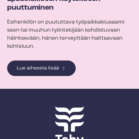
puuttuminen
Esihenkilön on puututtava työ­paik­ka­kiusaa­mi­
seen tai muuhun työntekijään kohdistuvaan
häiritsevään, hänen terveyttään haittaavaan
kohteluun.
Lue aiheesta lisää