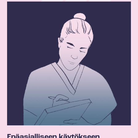
Epäasialliseen käytökseen