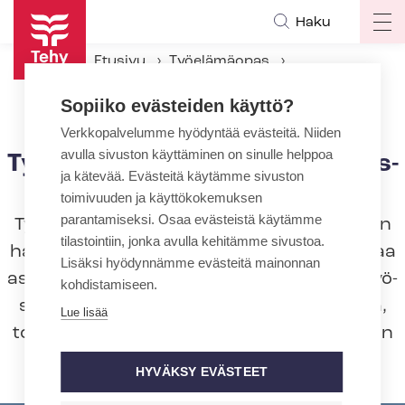
Hyppää
Haku
Op
pääsisältöön
ma
Etusivu
Työelämäopas
na
Työsuhteen aikana
Esihenkilötyö
Sopiiko evästeiden käyttö?
Työnantaja työ­paik­ka­kiusaa­mis­ti­lan­tees­sa
Verkkopalvelumme hyödyntää evästeitä. Niiden
avulla sivuston käyttäminen on sinulle helppoa
Työnantaja työ­paik­ka­kiusaa­mis­
ja kätevää. Evästeitä käytämme sivuston
ti­lan­tees­sa
toimivuuden ja käyttökokemuksen
parantamiseksi. Osaa evästeistä käytämme
Työnantajan on puututtava asiaan, jos hän
tilastointiin, jonka avulla kehitämme sivustoa.
havaitsee kiusaamista työyhteisössä tai saa
Lisäksi hyödynnämme evästeitä mainonnan
asiasta tiedon muuta kautta (kiusatulta, työ­
kohdistamiseen.
suo­je­lu­val­tuu­te­tul­ta, työ­ter­veys­huol­los­ta,
Lue lisää
toiselta työntekijältä). Työnantajan on ensin
selvitettävä, mitä on tapahtunut.
HYVÄKSY EVÄSTEET