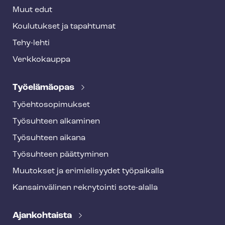
Muut edut
Koulutukset ja tapahtumat
Tehy-lehti
Verkkokauppa
Työelämäopas
Työ­eh­to­so­pi­muk­set
Työsuhteen alkaminen
Työsuhteen aikana
Työsuhteen päättyminen
Muutokset ja erimielisyydet työpaikalla
Kansainvälinen rekrytointi sote-alalla
Ajankohtaista