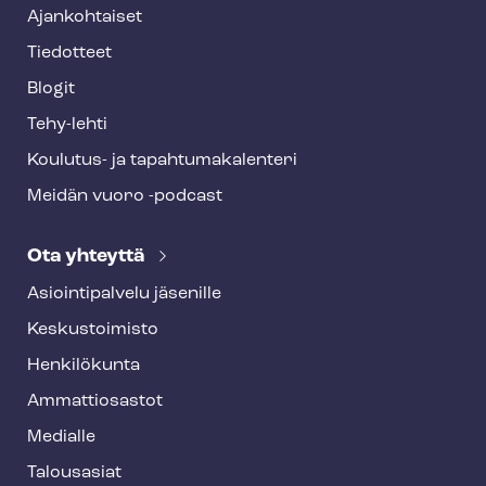
Ajankohtaiset
Tiedotteet
Blogit
Tehy-lehti
Koulutus- ja ta­pah­tu­ma­ka­len­te­ri
Meidän vuoro -podcast
Ota yhteyttä
Asioin­ti­pal­ve­lu jäsenille
Keskustoimisto
Henkilökunta
Ammattiosastot
Medialle
Talousasiat