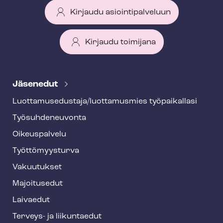
Kirjaudu asiointipalveluun
Kirjaudu toimijana
T
e
Jäsenedut
h
Luot­ta­muse­dus­ta­ja/luottamusmies työpaikallasi
y
Työ­suh­de­neu­von­ta
f
o
Oikeuspalvelu
o
Työt­tö­myys­tur­va
t
Vakuutukset
e
Majoitusedut
r
Laivaedut
Terveys- ja liikuntaedut