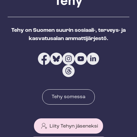
Tehy on Suomen suurin sosiaali-, terveys- ja
kasvatusalan ammattijärjestö.
Tehy somessa
Liity Tehyn jäseneksi