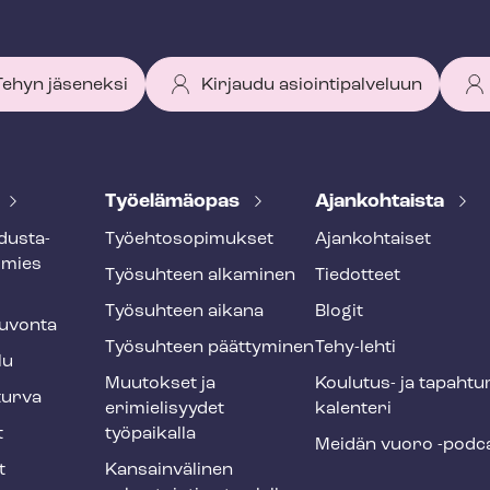
 Tehyn jäseneksi
Kirjaudu asiointipalveluun
Työelämäopas
Ajankohtaista
dus­ta­
Työ­eh­to­so­pi­muk­set
Ajankohtaiset
smies
Työsuhteen alkaminen
Tiedotteet
Työsuhteen aikana
Blogit
u­von­ta
Työsuhteen päättyminen
Tehy-lehti
lu
Muutokset ja
Koulutus- ja ta­pah­tu
tur­va
erimielisyydet
ka­len­te­ri
t
työpaikalla
Meidän vuoro -podc
t
Kansainvälinen