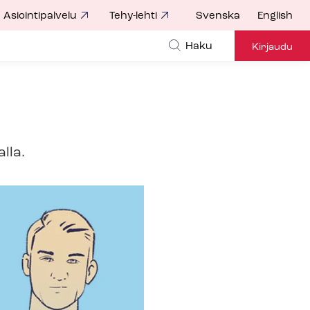
Asiointipalvelu
Tehy-lehti
Svenska
English
Haku
Kirjaudu
lla.