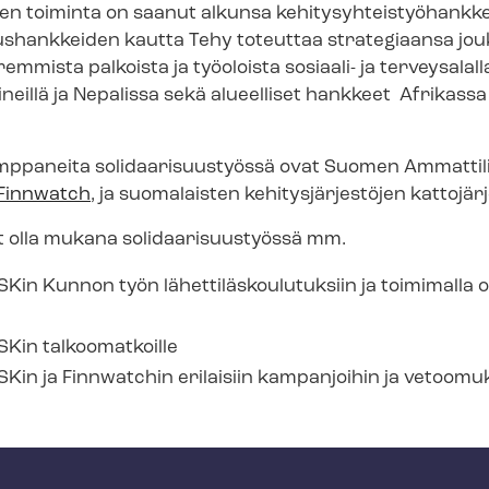
 toiminta on saanut alkunsa ke­hi­ty­syh­teis­työ­hank­keil
s­hank­kei­den kautta Tehy toteuttaa strategiaansa jo
mmista palkoista ja työoloista sosiaali- ja terveysalalla
ineillä ja Nepalissa sekä alueelliset hankkeet Afrikassa
p­pa­nei­ta so­li­daa­ri­suus­työs­sä ovat Suomen Ammattiliit
Finnwatch
, ja suomalaisten ke­hi­tys­jär­jes­tö­jen kattojä
olla mukana so­li­daa­ri­suus­työs­sä mm.
Kin Kunnon työn lä­het­ti­läs­kou­lu­tuk­siin ja toimimall
SKin talkoomatkoille
SKin ja Finnwatchin erilaisiin kampanjoihin ja vetoomu