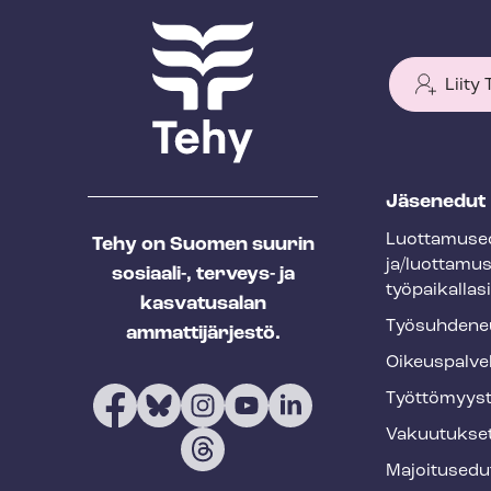
Liity
T
Jäsenedut
e
Luot­ta­muse­
Tehy on Suomen suurin
h
ja/luottamu
sosiaali-, terveys- ja
y
työpaikallasi
kasvatusalan
f
Työ­suh­de­ne
ammattijärjestö.
o
Oikeuspalve
o
Työt­tö­myys­
t
Vakuutukse
e
Majoitusedu