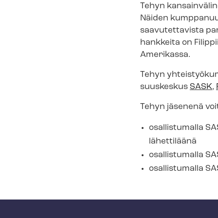
Tehyn kansainvälinen
Näiden kump­pa­nuu
saavutettavista pare
hankkeita on Filippi
Amerikassa.
Tehyn yh­teis­työ­kum
suus­kes­kus
SASK
,
Tehyn jäsenenä voit 
osallistumalla SAS
lähettiläänä
osallistumalla SA
osallistumalla SA