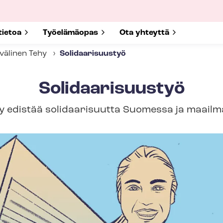
submenu for
tietoa
Show submenu for
Työelämäopas
Show submenu for
Ota yhteyttä
välinen Tehy
Solidaarisuustyö
Solidaarisuustyö
y edistää solidaarisuutta Suomessa ja maailma