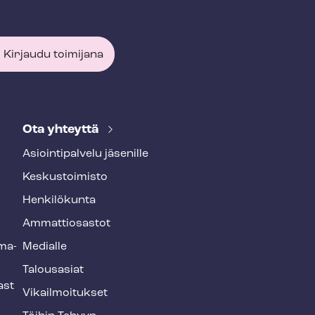
Kirjaudu toimijana
Ota yhteyttä
Asioin­ti­pal­ve­lu jäsenille
Keskustoimisto
Henkilökunta
Ammattiosastot
­ma­
Medialle
Talousasiat
ast
Vi­kail­moi­tuk­set