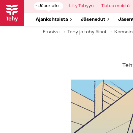
Hyppää
Show
Jäsenelle
Show
Liity Tehyyn
Show
Tietoa meistä
pääsisältöön
submenu
submenu
submenu
for
for
for
Show submenu for
Ajankohtaista
Show submenu for
Jäsenedut
Show 
Jäsen
Etusivu
Tehy ja tehyläiset
Kansain
Teh