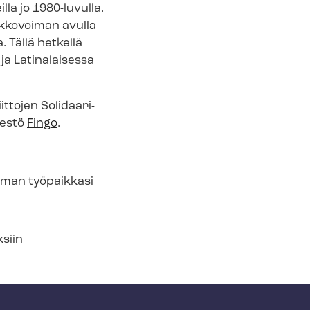
­la jo 1980-luvulla.
ukkovoiman avulla
. Tällä hetkellä
 ja Latinalaisessa
tojen So­li­daa­ri­
rjestö
Fingo
.
a oman työpaikkasi
ksiin