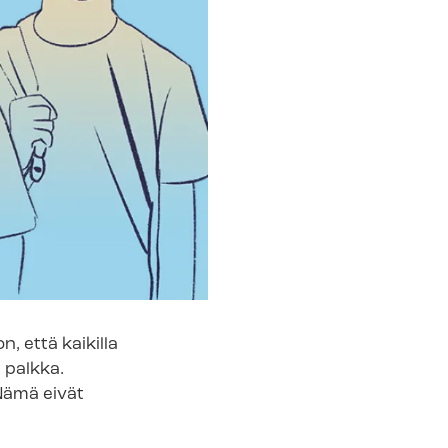
, että kaikilla
ä palkka.
 Nämä eivät