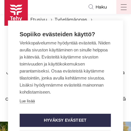
Hyppää
Haku
Op
pääsisältöön
ma
Etusivu
Työelämäopas
na
Työsuhteen aikana
Vapaat
Sopiiko evästeiden käyttö?
Työ- tai virkavapaa (palkaton vapaa)
Verkkopalvelumme hyödyntää evästeitä. Niiden
avulla sivuston käyttäminen on sinulle helppoa
Työ- tai virkavapaa (palkaton
ja kätevää. Evästeitä käytämme sivuston
vapaa)
toimivuuden ja käyttökokemuksen
parantamiseksi. Osaa evästeistä käytämme
Jos työntekijä haluaa palkatonta vapaata
tilastointiin, jonka avulla kehitämme sivustoa.
muusta kuin laissa erikseen säädetystä
Lisäksi hyödynnämme evästeitä mainonnan
syystä (esimerkiksi perhevapaat ja
kohdistamiseen.
opintovapaa), vapaan saaminen edellyttää
Lue lisää
sopimista työnantajan kanssa.
HYVÄKSY EVÄSTEET