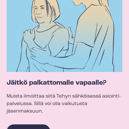
Jäitkö palkattomalle vapaalle?
Muista ilmoittaa siitä Tehyn sähköisessä asioin­ti­
pal­ve­lus­sa. Sillä voi olla vaikutusta
jäsenmaksuun.