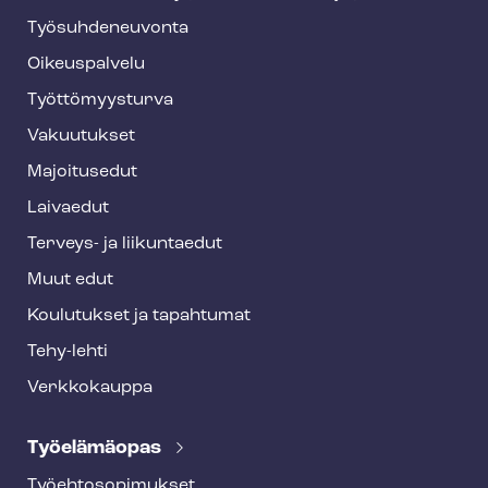
y
Työ­suh­de­neu­von­ta
f
o
Oikeuspalvelu
o
Työt­tö­myys­tur­va
t
Vakuutukset
e
Majoitusedut
r
Laivaedut
Terveys- ja liikuntaedut
Muut edut
Koulutukset ja tapahtumat
Tehy-lehti
Verkkokauppa
Työelämäopas
Työ­eh­to­so­pi­muk­set