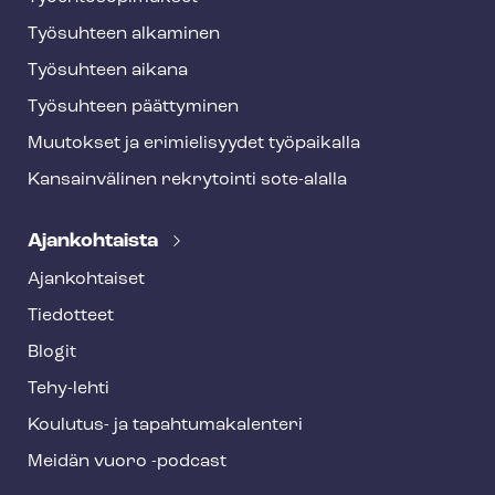
Työsuhteen alkaminen
Työsuhteen aikana
Työsuhteen päättyminen
Muutokset ja erimielisyydet työpaikalla
Kansainvälinen rekrytointi sote-alalla
Ajankohtaista
Ajankohtaiset
Tiedotteet
Blogit
Tehy-lehti
Koulutus- ja ta­pah­tu­ma­ka­len­te­ri
Meidän vuoro -podcast