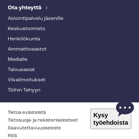
Ota yhteyttä
Asioin­ti­pal­ve­lu jäsenille
Keskustoimisto
Henkilökunta
Ammattiosastot
Medialle
Talousasiat
Vi­kail­moi­tuk­set
Töihin Tehyyn
T
Tietoa evästeistä
Kysy
e
Tietosuoja- ja re­kis­te­ri­se­los­teet
työehdoista
Saa­vu­tet­ta­vuus­se­los­te
h
RSS