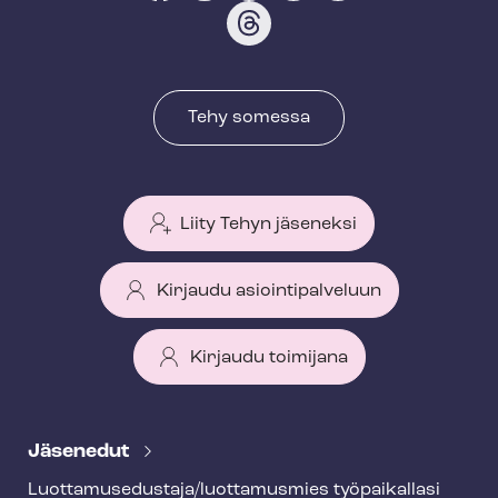
Tehy somessa
Liity Tehyn jäseneksi
Kirjaudu asiointipalveluun
Kirjaudu toimijana
T
e
Jäsenedut
h
Luot­ta­muse­dus­ta­ja/luottamusmies työpaikallasi