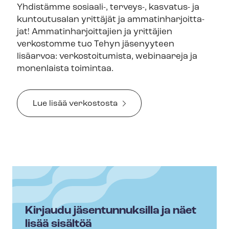
Yhdistämme sosiaali-, terveys-, kasvatus- ja
kuntoutusalan yrittäjät ja am­ma­tin­har­joit­ta­
jat! Am­ma­tin­har­joit­ta­jien ja yrittäjien
verkostomme tuo Tehyn jäsenyyteen
lisäarvoa: verkostoitumista, webinaareja ja
monenlaista toimintaa.
Lue lisää verkostosta
Kirjaudu jäsentunnuksilla ja näet
lisää sisältöä