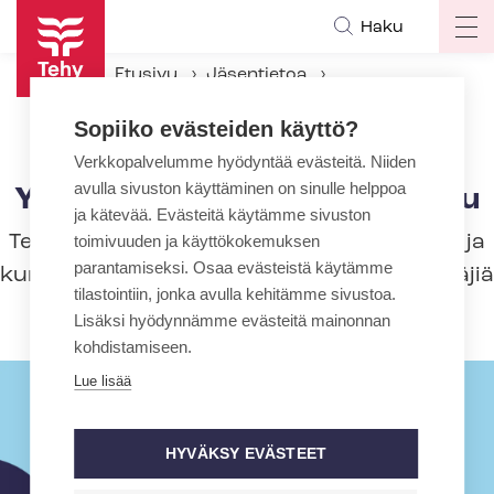
Hyppää
Haku
Op
pääsisältöön
ma
Etusivu
Jäsentietoa
na
Tehyn jäsenmaksu
Sopiiko evästeiden käyttö?
Yrittäjäjäsenyys ja jäsenmaksu
Verkkopalvelumme hyödyntää evästeitä. Niiden
avulla sivuston käyttäminen on sinulle helppoa
Yrittäjäjäsenyys ja jäsenmaksu
ja kätevää. Evästeitä käytämme sivuston
Tehy on myös sosiaali-, terveys-, kasvatus- ja
toimivuuden ja käyttökokemuksen
parantamiseksi. Osaa evästeistä käytämme
kuntoutusalan am­ma­tin­har­joit­ta­jia ja yrittäjiä
tilastointiin, jonka avulla kehitämme sivustoa.
varten!
Lisäksi hyödynnämme evästeitä mainonnan
kohdistamiseen.
Lue lisää
HYVÄKSY EVÄSTEET