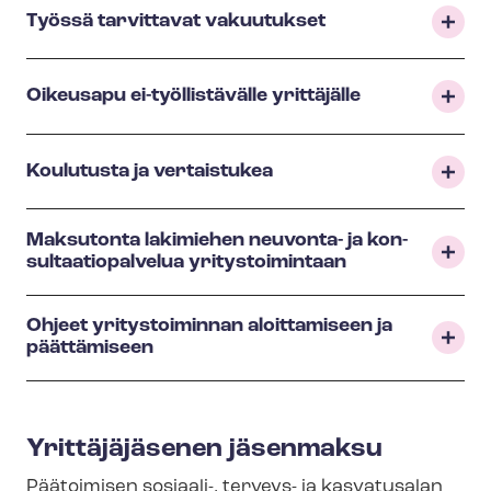
Työssä tarvittavat vakuutukset
Oikeusapu ei-työllistävälle yrittäjälle
Koulutusta ja vertaistukea
Maksutonta lakimiehen neuvonta- ja kon­
sul­taa­tio­pal­ve­lua yritystoimintaan
Ohjeet yritystoiminnan aloittamiseen ja
päättämiseen
Yrittäjäjäsenen jäsenmaksu
Päätoimisen sosiaali-, terveys- ja kasvatusalan