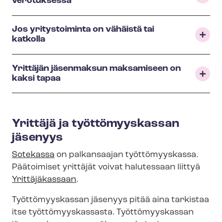
verotuksessa
Jos yritystoiminta on vähäistä tai
katkolla
Yrittäjän jäsenmaksun maksamiseen on
kaksi tapaa
Yrittäjä ja työttömyyskassan
jäsenyys
Sotekassa
on palkansaajan työttömyyskassa.
Päätoimiset yrittäjät voivat halutessaan liittyä
Yrittäjäkassaan
.
Työttömyyskassan jäsenyys pitää aina tarkistaa
itse työt­tö­myys­kas­sas­ta.
Työttömyyskassan