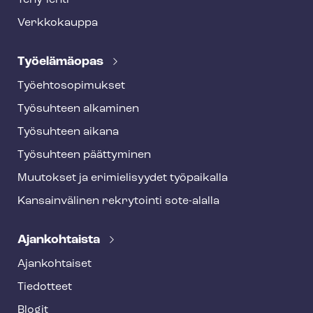
Tehy-lehti
Verkkokauppa
Työelämäopas
Työ­eh­to­so­pi­muk­set
Työsuhteen alkaminen
Työsuhteen aikana
Työsuhteen päättyminen
Muutokset ja erimielisyydet työpaikalla
Kansainvälinen rekrytointi sote-alalla
Ajankohtaista
Ajankohtaiset
Tiedotteet
Blogit