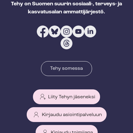
Tehy on Suomen suurin sosiaali-, terveys- ja
kasvatusalan ammattijärjestö.
Tehy somessa
Liity Tehyn jäseneksi
Kirjaudu asiointipalveluun
Kirjaudu toimijana