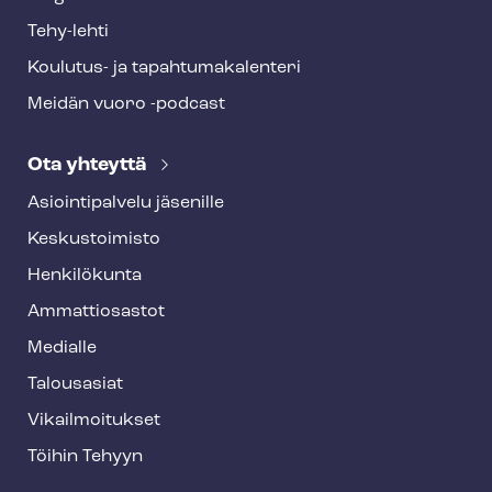
Tehy-lehti
Koulutus- ja ta­pah­tu­ma­ka­len­te­ri
Meidän vuoro -podcast
Ota yhteyttä
Asioin­ti­pal­ve­lu jäsenille
Keskustoimisto
Henkilökunta
Ammattiosastot
Medialle
Talousasiat
Vi­kail­moi­tuk­set
Töihin Tehyyn