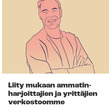
Liity mukaan am­ma­tin­
har­joit­ta­jien ja yrittäjien
verkostoomme