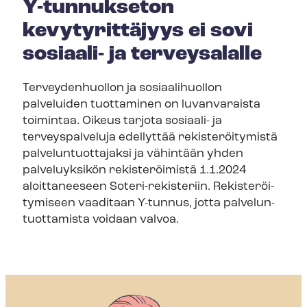
Y-tunnukseton
kevytyrittäjyys ei sovi
sosiaali- ja terveysalalle
Terveydenhuollon ja sosiaalihuollon
palveluiden tuottaminen on luvanvaraista
toimintaa. Oikeus tarjota sosiaali- ja
terveyspalveluja edellyttää rekisteröitymistä
pal­ve­lun­tuot­ta­jak­si ja vähintään yhden
palveluyksikön rekisteröimistä 1.1.2024
aloittaneeseen Soteri-​rekisteriin. Re­kis­te­röi­
ty­mi­seen vaaditaan Y-tunnus, jotta pal­ve­lun­
tuot­ta­mis­ta voidaan valvoa.