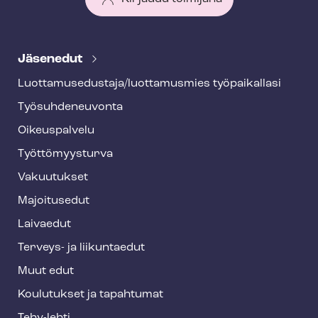
T
e
Jäsenedut
h
Luot­ta­muse­dus­ta­ja/luottamusmies työpaikallasi
y
Työ­suh­de­neu­von­ta
f
o
Oikeuspalvelu
o
Työt­tö­myys­tur­va
t
Vakuutukset
e
Majoitusedut
r
Laivaedut
Terveys- ja liikuntaedut
Muut edut
Koulutukset ja tapahtumat