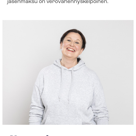
jäsenmaksu on ve­ro­vä­hen­nys­kel­poi­nen.