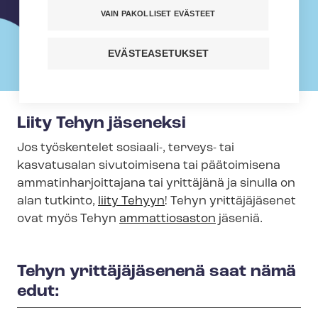
VAIN PAKOLLISET EVÄSTEET
EVÄSTEASETUKSET
Liity Tehyn jäseneksi
Jos työskentelet sosiaali-, terveys- tai
kasvatusalan sivutoimisena tai päätoimisena
am­ma­tin­har­joit­ta­ja­na tai yrittäjänä ja sinulla on
alan tutkinto,
liity Tehyyn
!
Tehyn yrittäjäjäsenet
ovat myös Tehyn
ammattiosaston
jäseniä.
Tehyn yrittäjäjäsenenä saat nämä
edut: