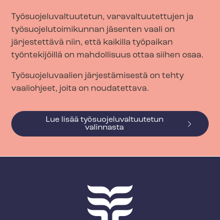
Työ­suo­je­lu­val­tuu­te­tun, va­ra­val­tuu­tet­tu­jen ja
työ­suo­je­lu­toi­mi­kun­nan jäsenten vaali on
järjestettävä niin, että kaikilla työpaikan
työntekijöillä on mahdollisuus ottaa siihen osaa.
Työsuojeluvaalien järjestämisestä on tehty
vaaliohjeet, joita on noudatettava.
Lue lisää työ­suo­je­lu­val­tuu­te­tun
valinnasta