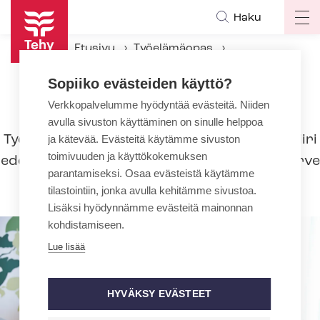
Hyppää
Haku
Op
pääsisältöön
ma
Etusivu
Työelämäopas
na
Työsuhteen aikana
Työsuojelu
Sopiiko evästeiden käyttö?
Verkkopalvelumme hyödyntää evästeitä. Niiden
Työsuojelu
avulla sivuston käyttäminen on sinulle helppoa
Työpaikkojen turvallisuus ja hyvä työilmapiiri
ja kätevää. Evästeitä käytämme sivuston
toimivuuden ja käyttökokemuksen
edesauttavat po­ti­las­tur­val­li­suut­ta. Vain terve
parantamiseksi. Osaa evästeistä käytämme
työntekijä voi auttaa.
tilastointiin, jonka avulla kehitämme sivustoa.
Lisäksi hyödynnämme evästeitä mainonnan
kohdistamiseen.
Lue lisää
HYVÄKSY EVÄSTEET