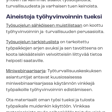
yhteen tärkeimmät sisällöt työsuojelusta,
turvallisuudesta ja varhaisen tuen keinoista.
Aineistoja työhyvinvoinnin tueksi
Työsuojelun sähköiseen muistilistaan
on koottu
työhyvinvoinnin ja -turvallisuuden perusasioita.
Työsuojelun tarkistuslista
on tarkoitettu
työpaikkojen arjen avuksi ja sen tavoitteena on
koota lakisääteisiin velvoitteisiin liittyvää tietoa
helposti saataville.
Miniwebinaarisarja
: Työ­tur­val­li­suus­kes­kuk­sen
asiantuntijat antavat kuusiosaisessa
miniwebinaarisarjassa käytännön vinkkejä
työpaikoille työhyvinvoinnin edistämiseen.
Ota materiaalit oman työsi tueksi ja tulosta
työpaikalle muidenkin käyttöön. Vinkkaa