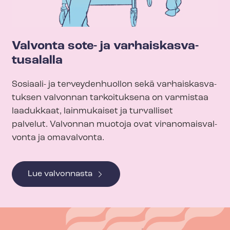
Valvonta sote- ja var­hais­kas­va­
tusa­lal­la
Sosiaali- ja terveydenhuollon sekä var­hais­kas­va­
tuk­sen valvonnan tarkoituksena on varmistaa
laadukkaat, lainmukaiset ja turvalliset
palvelut. Valvonnan muotoja ovat vi­ran­omais­val­
von­ta ja omavalvonta.
Lue valvonnasta