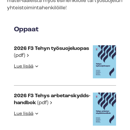
materiaaleista myös esihenkilölle tai työsuojelun
yh­teis­toi­min­ta­hen­ki­löil­le!
Oppaat
2026 F3 Tehyn työsuojeluopas
(pdf)
Lue lisää
2026 F3 Tehys ar­be­tars­kydds­
hand­bok
(pdf)
Lue lisää