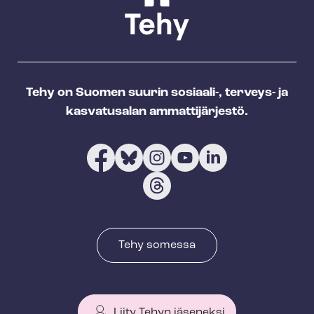
Tehy on Suomen suurin sosiaali-, terveys- ja
kasvatusalan ammattijärjestö.
Tehy somessa
Liity Tehyn jäseneksi