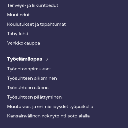
Terveys- ja liikuntaedut
Muut edut
Koulutukset ja tapahtumat
Tehy-lehti
Verkkokauppa
Työelämäopas
Työ­eh­to­so­pi­muk­set
Työsuhteen alkaminen
Työsuhteen aikana
Työsuhteen päättyminen
Muutokset ja erimielisyydet työpaikalla
Kansainvälinen rekrytointi sote-alalla