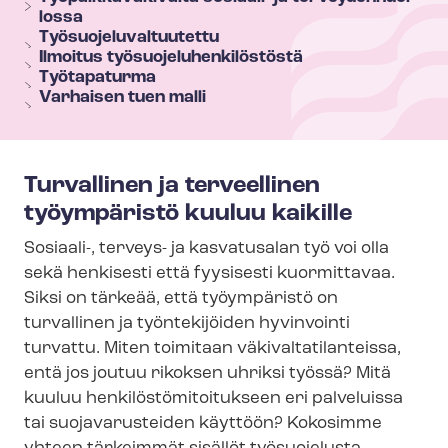
e
los­sa
n
Työ­suo­je­lu­val­tuu­tet­tu
Ilmoitus työ­suo­je­lu­hen­ki­lös­tös­tä
u
Työtapaturma
Varhaisen tuen malli
Turvallinen ja terveellinen
työympäristö kuuluu kaikille
Sosiaali-, terveys- ja kasvatusalan työ voi olla
sekä henkisesti että fyysisesti kuormittavaa.
Siksi on tärkeää, että työympäristö on
turvallinen ja työntekijöiden hyvinvointi
turvattu. Miten toimitaan vä­ki­val­ta­ti­lan­teis­sa,
entä jos joutuu rikoksen uhriksi työssä? Mitä
kuuluu hen­ki­lös­tö­mi­toi­tuk­seen eri palveluissa
tai suojavarusteiden käyttöön? Kokosimme