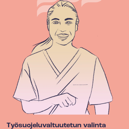
Työ­suo­je­lu­val­tuu­te­tun valinta