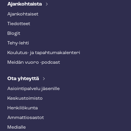
Ajankohtaista
Ajankohtaiset
Tiedotteet
Blogit
Tehy-lehti
Koulutus- ja ta­pah­tu­ma­ka­len­te­ri
Meidän vuoro -podcast
Ota yhteyttä
Asioin­ti­pal­ve­lu jäsenille
Keskustoimisto
Henkilökunta
Ammattiosastot
Medialle