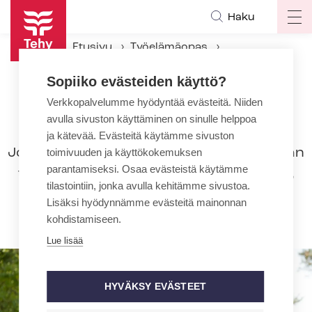
Hyppää
Haku
Op
pääsisältöön
ma
Etusivu
Työelämäopas
na
Työsuhteen päättyminen
Sopiiko evästeiden käyttö?
Eläkkeelle jääminen
Verkkopalvelumme hyödyntää evästeitä. Niiden
avulla sivuston käyttäminen on sinulle helppoa
Eläkkeelle jääminen
ja kätevää. Evästeitä käytämme sivuston
Jos työntekijä jää eläkkeelle ennen kuin hän
toimivuuden ja käyttökokemuksen
parantamiseksi. Osaa evästeistä käytämme
täyttää henkilökohtaisen eroamisikänsä,
tilastointiin, jonka avulla kehitämme sivustoa.
hänen täytyy irtisanoutua ja noudattaa
Lisäksi hyödynnämme evästeitä mainonnan
irtisanomisaikaa saadakseen eläkettä.
kohdistamiseen.
Lue lisää
HYVÄKSY EVÄSTEET