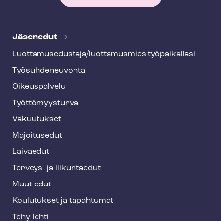
T
e
Jäsenedut
h
Luot­ta­muse­dus­ta­ja/luottamusmies työpaikallasi
y
Työ­suh­de­neu­von­ta
f
o
Oikeuspalvelu
o
Työt­tö­myys­tur­va
t
Vakuutukset
e
Majoitusedut
r
Laivaedut
Terveys- ja liikuntaedut
Muut edut
Koulutukset ja tapahtumat
Tehy-lehti