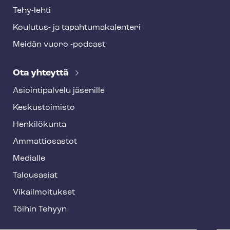
Tehy-lehti
Koulutus- ja ta­pah­tu­ma­ka­len­te­ri
Meidän vuoro -podcast
Ota yhteyttä
Asioin­ti­pal­ve­lu jäsenille
Keskustoimisto
Henkilökunta
Ammattiosastot
Medialle
Talousasiat
Vi­kail­moi­tuk­set
Töihin Tehyyn