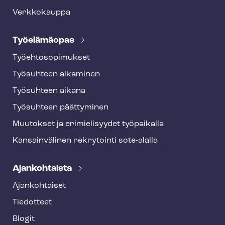
Verkkokauppa
Työelämäopas
Työ­eh­to­so­pi­muk­set
Työsuhteen alkaminen
Työsuhteen aikana
Työsuhteen päättyminen
Muutokset ja erimielisyydet työpaikalla
Kansainvälinen rekrytointi sote-alalla
Ajankohtaista
Ajankohtaiset
Tiedotteet
Blogit