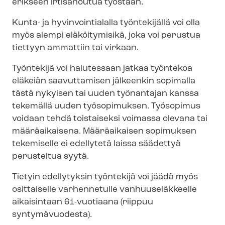
erikseen irtisanoutua työstään.
Kunta- ja hyvinvointialalla työntekijällä voi olla
myös alempi eläköitymisikä, joka voi perustua
tiettyyn ammattiin tai virkaan.
Työntekijä voi halutessaan jatkaa työntekoa
eläkeiän saavuttamisen jälkeenkin sopimalla
tästä nykyisen tai uuden työnantajan kanssa
tekemällä uuden työsopimuksen. Työsopimus
voidaan tehdä toistaiseksi voimassa olevana tai
määräaikaisena. Määräaikaisen sopimuksen
tekemiselle ei edellytetä laissa säädettyä
perusteltua syytä.
Tietyin edellytyksin työntekijä voi jäädä myös
osittaiselle varhennetulle vanhuuseläkkeelle
aikaisintaan 61-vuotiaana (riippuu
syntymävuodesta).