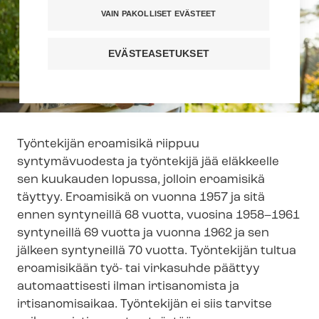
VAIN PAKOLLISET EVÄSTEET
EVÄSTEASETUKSET
Työntekijän eroamisikä riippuu
syntymävuodesta ja työntekijä jää eläkkeelle
sen kuukauden lopussa, jolloin eroamisikä
täyttyy. Eroamisikä on vuonna 1957 ja sitä
ennen syntyneillä 68 vuotta, vuosina 1958–1961
syntyneillä 69 vuotta ja vuonna 1962 ja sen
jälkeen syntyneillä 70 vuotta. Työntekijän tultua
eroamisikään työ- tai virkasuhde päättyy
automaattisesti ilman irtisanomista ja
irtisanomisaikaa. Työntekijän ei siis tarvitse