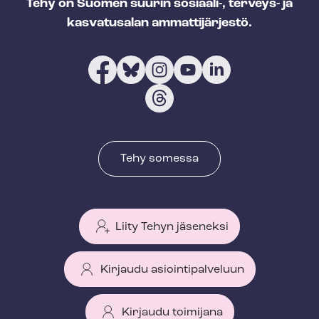
Tehy on Suomen suurin sosiaali-, terveys- ja
kasvatusalan ammattijärjestö.
Tehy somessa
Liity Tehyn jäseneksi
Kirjaudu asiointipalveluun
Kirjaudu toimijana