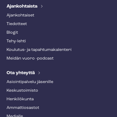
Ajankohtaista
Ajankohtaiset
Tiedotteet
Blogit
Tehy-lehti
Koulutus- ja ta­pah­tu­ma­ka­len­te­ri
Meidän vuoro -podcast
Ota yhteyttä
Asioin­ti­pal­ve­lu jäsenille
Keskustoimisto
Henkilökunta
Ammattiosastot
Medialle