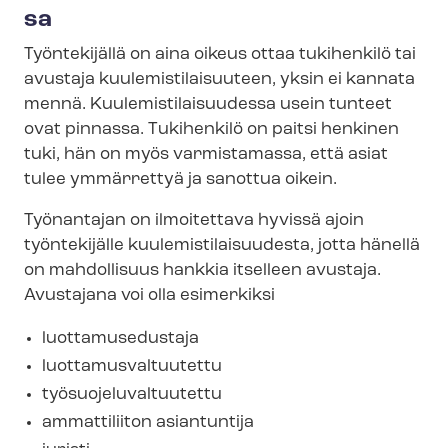
sa
Työntekijällä on aina oikeus ottaa tukihenkilö tai
avustaja kuu­le­mis­ti­lai­suu­teen, yksin ei kannata
mennä. Kuu­le­mis­ti­lai­suu­des­sa usein tunteet
ovat pinnassa. Tukihenkilö on paitsi henkinen
tuki, hän on myös varmistamassa, että asiat
tulee ymmärrettyä ja sanottua oikein.
Työnantajan on ilmoitettava hyvissä ajoin
työntekijälle kuu­le­mis­ti­lai­suu­des­ta, jotta hänellä
on mahdollisuus hankkia itselleen avustaja.
Avustajana voi olla esimerkiksi
luottamusedustaja
luot­ta­mus­val­tuu­tet­tu
työ­suo­je­lu­val­tuu­tet­tu
ammattiliiton asiantuntija