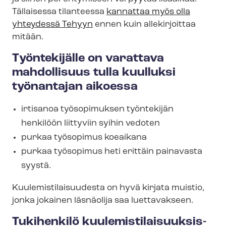
Tällaisessa tilanteessa
kannattaa myös olla
yhteydessä Tehyyn
ennen kuin allekirjoittaa
mitään.
Työntekijälle on varattava
mahdollisuus tulla kuulluksi
työnantajan aikoessa
irtisanoa työsopimuksen työntekijän
henkilöön liittyviin syihin vedoten
purkaa työsopimus koeaikana
purkaa työsopimus heti erittäin painavasta
syystä.
Kuu­le­mis­ti­lai­suu­des­ta on hyvä kirjata muistio,
jonka jokainen läsnäolija saa luettavakseen.
Tukihenkilö kuu­le­mis­ti­lai­suuk­sis­