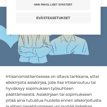
VAIN PAKOLLISET EVÄSTEET
EVÄSTEASETUKSET
Ir­ti­sa­no­mis­ti­lan­tees­sa on oltava tarkkana, ettei
allekirjoita asiakirjaa, jolla itse irtisanoutuu tai
hyväksyy sopimuksen työsuhteen
päättämisestä. Asiakirjaan tai sopimukseen
pitää aina tutustua huolella ennen allekirjoitusta
ja siihen perehtymiseen voi pyytää lisäaikaa.