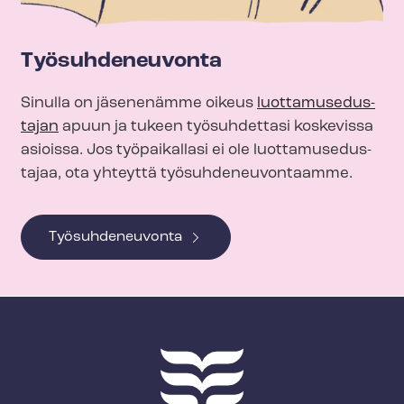
Työsuhdeneuvonta
Sinulla on jäsenenämme oikeus
luot­ta­muse­dus­
ta­jan
apuun ja tukeen työsuhdettasi koskevissa
asioissa. Jos työpaikallasi ei ole luot­ta­muse­dus­
ta­jaa, ota yhteyttä työ­suh­de­neu­von­taam­me.
Työsuhdeneuvonta