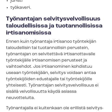
juristi
työkaveri.
Työnantajan sel­vi­tys­vel­vol­li­suus
taloudellisissa ja tuotannollisissa
irtisanomisissa
Ennen kuin työnantaja irtisanoo työntekijän
taloudellisin tai tuotannollisin perustein,
työnantajan on selvitettävä irtisanottavalle
työntekijälle irtisanomisen perusteet ja
vaihtoehdot. Jos irtisanominen kohdistuu
useaan työntekijään, selvitys voidaan antaa
työntekijöiden edustajalle tai työntekijöille
yhteisesti. Työnantajan sel­vi­tys­vel­vol­li­suus ei
sisällä velvollisuutta käydä asiassa
neuvotteluita.
Työnantajalla ei kuitenkaan ole erillistä sel­vi­tys­