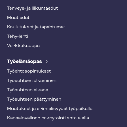
Terveys- ja liikuntaedut
Muut edut
Koulutukset ja tapahtumat
Tehy-lehti
Verkkokauppa
Työelämäopas
Työ­eh­to­so­pi­muk­set
Työsuhteen alkaminen
Työsuhteen aikana
Työsuhteen päättyminen
Muutokset ja erimielisyydet työpaikalla
Kansainvälinen rekrytointi sote-alalla