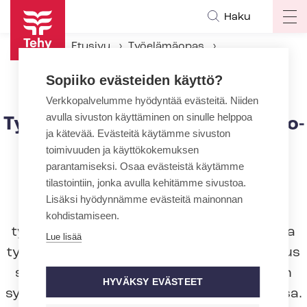
Hyppää
Haku
Op
pääsisältöön
ma
Etusivu
Työelämäopas
na
Työsuhteen päättyminen
Sopiiko evästeiden käyttö?
Työntekijän kuuleminen ir­ti­sa­no­mis­ti­lan­tees­sa
Verkkopalvelumme hyödyntää evästeitä. Niiden
avulla sivuston käyttäminen on sinulle helppoa
Työntekijän kuuleminen ir­ti­sa­no­
ja kätevää. Evästeitä käytämme sivuston
mis­ti­lan­tees­sa
toimivuuden ja käyttökokemuksen
parantamiseksi. Osaa evästeistä käytämme
Työnantajan on varattava työntekijälle
tilastointiin, jonka avulla kehitämme sivustoa.
tilaisuus tulla kuulluksi ennen kuin se
Lisäksi hyödynnämme evästeitä mainonnan
irtisanoo tai purkaa työsopimuksen
kohdistamiseen.
työntekijästä johtuvasta syystä tai purkaa
Lue lisää
työsuhteen koeajalla. Työntekijällä on oikeus
saada tiedot työsopimuksen päättämisen
HYVÄKSY EVÄSTEET
syistä ja esittää oma näkemyksensä asiassa.