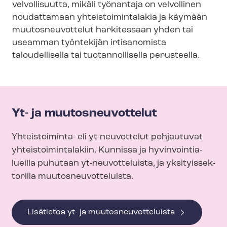
vel­vol­li­suut­ta, mikäli työnantaja on velvollinen
noudattamaan yh­teis­toi­min­ta­la­kia ja käymään
muutosneuvottelut harkitessaan yhden tai
useamman työntekijän irtisanomista
taloudellisella tai tuotannollisella perusteella.
Yt- ja muutosneuvottelut
Yhteistoiminta- eli yt-neuvottelut pohjautuvat
yh­teis­toi­min­ta­la­kiin. Kunnissa ja hy­vin­voin­tia­
lueil­la puhutaan yt-neuvotteluista, ja yk­si­tyis­sek­
to­ril­la muu­tos­neu­vot­te­luis­ta.
Lisätietoa yt- ja muu­tos­neu­vot­te­luis­ta