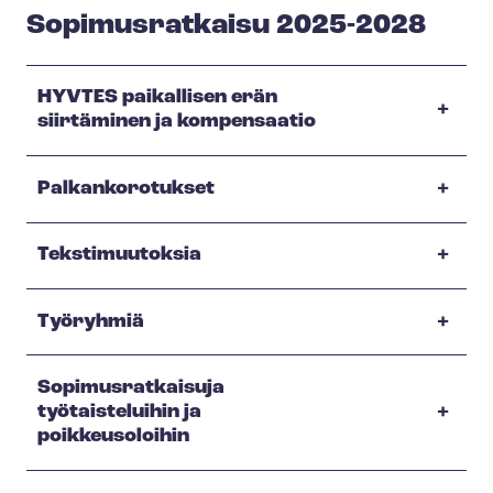
Sopimusratkaisu 2025-2028
HYVTES paikallisen erän
siirtäminen ja kompensaatio
Palkankorotukset
Tekstimuutoksia
Työryhmiä
Sopimusratkaisuja
työtaisteluihin ja
poikkeusoloihin