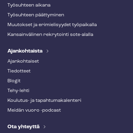
Työsuhteen aikana
Työsuhteen päättyminen
Muutokset ja erimielisyydet työpaikalla
Kansainvälinen rekrytointi sote-alalla
Ajankohtaista
Ajankohtaiset
Tiedotteet
Blogit
Tehy-lehti
Koulutus- ja ta­pah­tu­ma­ka­len­te­ri
Meidän vuoro -podcast
Ota yhteyttä