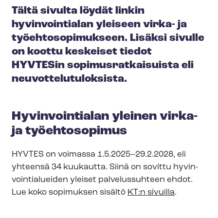
Tältä sivulta löydät linkin
hyvinvointialan yleiseen virka- ja
työ­eh­to­so­pi­muk­seen. Lisäksi sivulle
on koottu keskeiset tiedot
HYVTESin so­pi­mus­rat­kai­suis­ta eli
neu­vot­te­lu­tu­lok­sis­ta.
Hyvinvointialan yleinen virka-
ja työehtosopimus
HYVTES on voimassa 1.5.2025–29.2.2028, eli
yhteensä 34 kuukautta. Siinä on sovittu hy­vin­
voin­tia­luei­den yleiset palvelussuhteen ehdot.
Lue koko sopimuksen sisältö
KT:n sivuilla
.