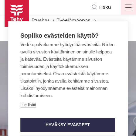
Hyppää
Haku
Op
pääsisältöön
ma
Etusivu
Työelämäopas
na
Työehtosopimukset
Sopiiko evästeiden käyttö?
HYVTES – Hyvinvointialan yleinen virka- ja työehtosopimus
Verkkopalvelumme hyödyntää evästeitä. Niiden
avulla sivuston käyttäminen on sinulle helppoa
ja kätevää. Evästeitä käytämme sivuston
toimivuuden ja käyttökokemuksen
parantamiseksi. Osaa evästeistä käytämme
tilastointiin, jonka avulla kehitämme sivustoa.
Lisäksi hyödynnämme evästeitä mainonnan
kohdistamiseen.
Lue lisää
HYVÄKSY EVÄSTEET