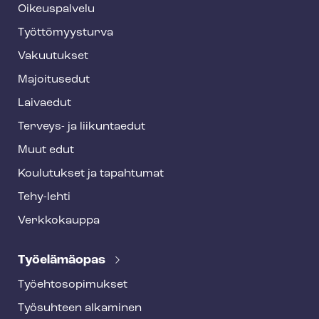
o
Oikeuspalvelu
o
Työt­tö­myys­tur­va
t
Vakuutukset
e
Majoitusedut
r
Laivaedut
Terveys- ja liikuntaedut
Muut edut
Koulutukset ja tapahtumat
Tehy-lehti
Verkkokauppa
Työelämäopas
Työ­eh­to­so­pi­muk­set
Työsuhteen alkaminen