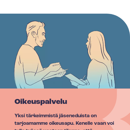
Oikeuspalvelu
Yksi tärkeimmistä jäseneduista on
tarjoamamme oikeusapu. Kenelle vaan voi