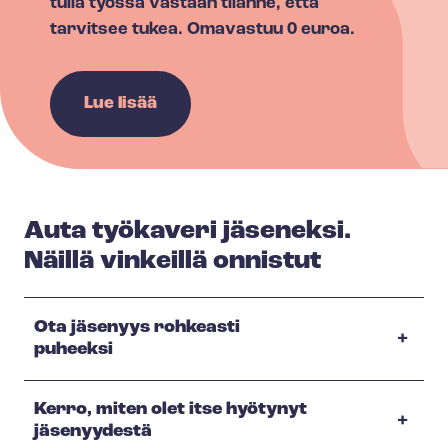
tulla työssä vastaan tilanne, että
tarvitsee tukea. Omavastuu 0 euroa.
Lue lisää
Auta työkaveri jäseneksi.
Näillä vinkeillä onnistut
Ota jäsenyys rohkeasti
puheeksi
Kerro, miten olet itse hyötynyt
jäsenyydestä