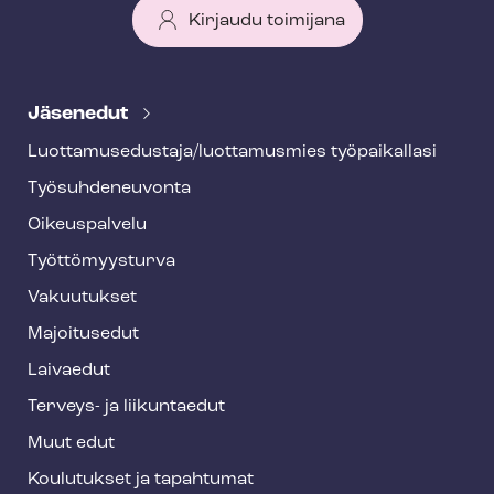
Kirjaudu toimijana
T
e
Jäsenedut
h
Luot­ta­muse­dus­ta­ja/luottamusmies työpaikallasi
y
Työ­suh­de­neu­von­ta
f
o
Oikeuspalvelu
o
Työt­tö­myys­tur­va
t
Vakuutukset
e
Majoitusedut
r
Laivaedut
Terveys- ja liikuntaedut
Muut edut
Koulutukset ja tapahtumat