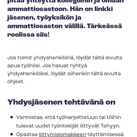
pitää yhteyttä kollegoihin ja omaan
ammattiosastoon. Hän on linkki
jäsenen, työyksikön ja
ammattiosaston välillä. Tärkeässä
roolissa siis!
Jos toimit yhdyshenkilönä, löydät tältä sivulta
apua työhösi. Jos haluat ryhtyä
yhdyshenkilöksi, löydät siihenkin tältä sivulta
ohjeet.
Yhdysjäsenen tehtävänä on
Varmistaa, että työharjoitteluun tai töihin
tulevat uudet työntekijät liittyvät Tehyyn.
Opastaa
liit­ty­mis­lo­mak­keen
täyttämisessä.