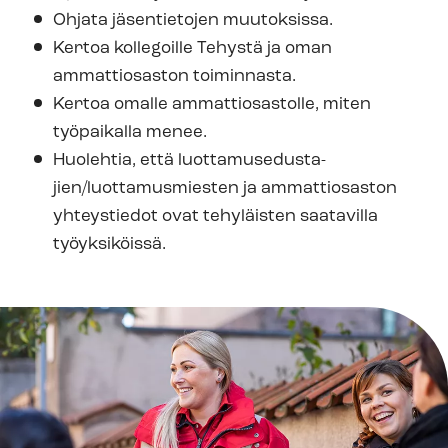
Ohjata jäsentietojen muutoksissa.
Kertoa kollegoille Tehystä ja oman
ammattiosaston toiminnasta.
Kertoa omalle ammattiosastolle, miten
työpaikalla menee.
Huolehtia, että luot­ta­muse­dus­ta­
jien/luottamusmiesten ja ammattiosaston
yhteystiedot ovat tehyläisten saatavilla
työyksiköissä.