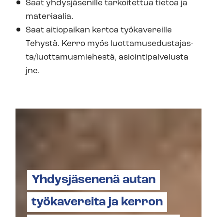
Saat yhdysjäsenille tarkoitettua tietoa ja
materiaalia.
Saat aitiopaikan kertoa työkavereille
Tehystä. Kerro myös luot­ta­muse­dus­ta­jas­
ta/luottamusmiehestä, asioin­ti­pal­ve­lus­ta
jne.
Yhdysjäsenenä autan
työkavereita ja kerron