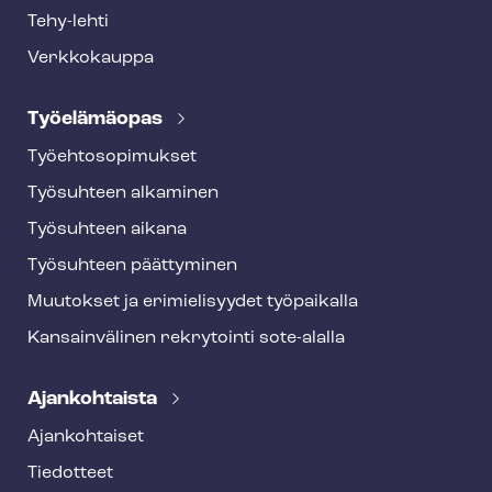
Tehy-lehti
Verkkokauppa
Työelämäopas
Työ­eh­to­so­pi­muk­set
Työsuhteen alkaminen
Työsuhteen aikana
Työsuhteen päättyminen
Muutokset ja erimielisyydet työpaikalla
Kansainvälinen rekrytointi sote-alalla
Ajankohtaista
Ajankohtaiset
Tiedotteet