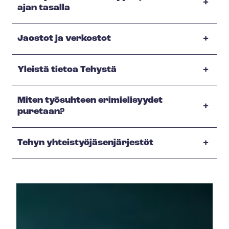
ajan tasalla
Jaostot ja verkostot
Yleistä tietoa Tehystä
Miten työsuhteen erimielisyydet
puretaan?
Tehyn yh­teis­työ­jä­sen­jär­jes­töt