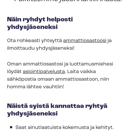
Näin ryhdyt helposti
yhdysjäseneksi
Ota rohkeasti yhteyttä
ammattiosastoosi
ja
ilmoittaudu yhdysjäseneksi!
Oman ammattiosastosi ja luottamusmiehesi
löydät
asioin­ti­pal­ve­lus­ta
. Laita vaikka
sähköpostia omaan ammattiosastoon, niin
homma lähtee vauhtiin!
Näistä syistä kannattaa ryhtyä
yhdysjäseneksi
Saat ainutlaatuista kokemusta ja kehityt.