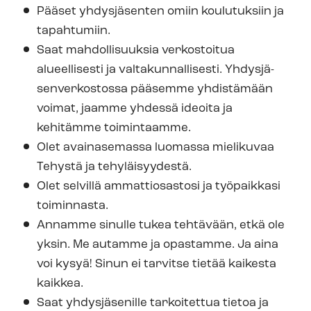
Pääset yhdysjäsenten omiin koulutuksiin ja
tapahtumiin.
Saat mahdollisuuksia verkostoitua
alueellisesti ja val­ta­kun­nal­li­ses­ti.
Yh­dys­jä­
sen­ver­kos­tos­sa pääsemme yhdistämään
voimat, jaamme yhdessä ideoita ja
kehitämme toimintaamme.
Olet avainasemassa luomassa mielikuvaa
Tehystä ja tehyläisyydestä.
Olet selvillä ammattiosastosi ja työpaikkasi
toiminnasta.
Annamme sinulle tukea tehtävään, etkä ole
yksin. Me autamme ja opastamme. Ja aina
voi kysyä! Sinun ei tarvitse tietää kaikesta
kaikkea.
Saat yhdysjäsenille tarkoitettua tietoa ja