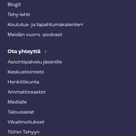
Blogit
Tehy-lehti
Koulutus- ja ta­pah­tu­ma­ka­len­te­ri
Meidän vuoro -podcast
Ota yhteyttä
Asioin­ti­pal­ve­lu jäsenille
Keskustoimisto
Henkilökunta
Ammattiosastot
Medialle
Talousasiat
Vi­kail­moi­tuk­set
Töihin Tehyyn