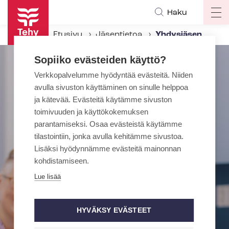
Hyppää
Haku
Op
pääsisältöön
ma
Etusivu
Jäsentietoa
Yhdysjäsen
na
Sopiiko evästeiden käyttö?
Verkkopalvelumme hyödyntää evästeitä. Niiden
avulla sivuston käyttäminen on sinulle helppoa
ja kätevää. Evästeitä käytämme sivuston
toimivuuden ja käyttökokemuksen
parantamiseksi. Osaa evästeistä käytämme
tilastointiin, jonka avulla kehitämme sivustoa.
Lisäksi hyödynnämme evästeitä mainonnan
kohdistamiseen.
Lue lisää
HYVÄKSY EVÄSTEET