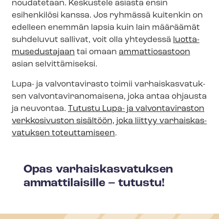
noudatetaan. Keskustele asiasta ensin
esihenkilösi kanssa. Jos ryhmässä kuitenkin on
edelleen enemmän lapsia kuin lain määräämät
suhdeluvut sallivat, voit olla yhteydessä
luot­ta­
muse­dus­ta­jaan
tai omaan
ammattiosastoon
asian selvittämiseksi.
Lupa- ja valvontavirasto toimii var­hais­kas­va­tuk­
sen val­von­ta­vi­ran­omai­se­na, joka antaa ohjausta
ja neuvontaa.
Tutustu Lupa- ja valvontaviraston
verkkosivuston sisältöön, joka liittyy var­hais­kas­
va­tuk­sen toteuttamiseen
.
Opas var­hais­kas­va­tuk­sen
ammattilaisille – tutustu!