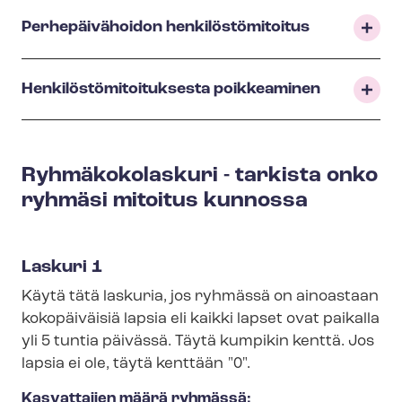
Perhepäivähoidon hen­ki­lös­tö­mi­toi­tus
Hen­ki­lös­tö­mi­toi­tuk­ses­ta poikkeaminen
Ryhmäkokolaskuri - tarkista onko
ryhmäsi mitoitus kunnossa
Laskuri 1
Käytä tätä laskuria, jos ryhmässä on ainoastaan
kokopäiväisiä lapsia eli kaikki lapset ovat paikalla
yli 5 tuntia päivässä. Täytä kumpikin kenttä. Jos
lapsia ei ole, täytä kenttään "0".
Kasvattajien määrä ryhmässä:
Lohko