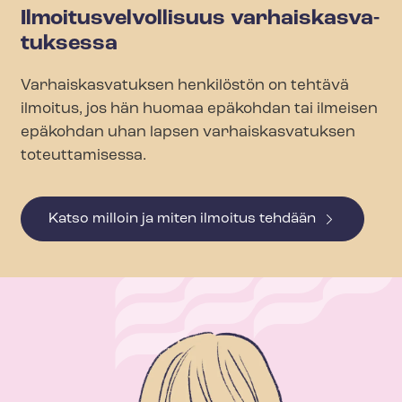
Il­moi­tus­vel­vol­li­suus var­hais­kas­va­
tuk­ses­sa
Var­hais­kas­va­tuk­sen henkilöstön on tehtävä
ilmoitus, jos hän huomaa epäkohdan tai ilmeisen
epäkohdan uhan lapsen var­hais­kas­va­tuk­sen
toteuttamisessa.
Katso milloin ja miten ilmoitus tehdään