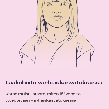
Lääkehoito var­hais­kas­va­tuk­ses­sa
Katso muistilistasta, miten lääkehoito
toteutetaan var­hais­kas­va­tuk­ses­sa.