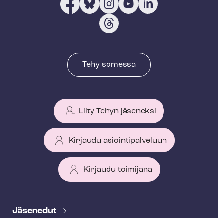
Tehy somessa
Liity Tehyn jäseneksi
Kirjaudu asiointipalveluun
Kirjaudu toimijana
T
e
Jäsenedut