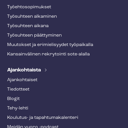
Työ­eh­to­so­pi­muk­set
Työsuhteen alkaminen
Työsuhteen aikana
Työsuhteen päättyminen
Muutokset ja erimielisyydet työpaikalla
Kansainvälinen rekrytointi sote-alalla
Ajankohtaista
Ajankohtaiset
Tiedotteet
Blogit
Tehy-lehti
Koulutus- ja ta­pah­tu­ma­ka­len­te­ri
Meidän vuoro -podcast