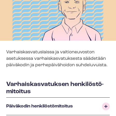
Var­hais­kas­va­tus­lais­sa ja valtioneuvoston
asetuksessa var­hais­kas­va­tuk­ses­ta säädetään
päiväkodin ja perhepäivähoidon suhdeluvuista.
Var­hais­kas­va­tuk­sen hen­ki­lös­tö­
mi­toi­tus
Päiväkodin hen­ki­lös­tö­mi­toi­tus