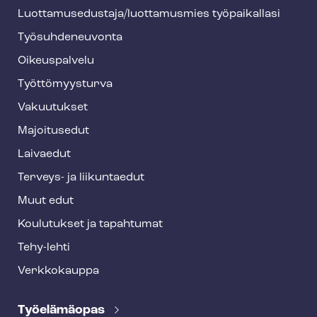
h
Luot­ta­muse­dus­ta­ja/luottamusmies työpaikallasi
y
Työ­suh­de­neu­von­ta
f
o
Oikeuspalvelu
o
Työt­tö­myys­tur­va
t
Vakuutukset
e
Majoitusedut
r
Laivaedut
Terveys- ja liikuntaedut
Muut edut
Koulutukset ja tapahtumat
Tehy-lehti
Verkkokauppa
Työelämäopas