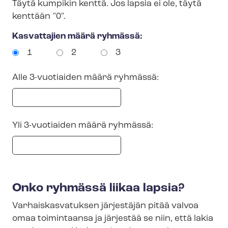
Täytä kumpikin kenttä. Jos lapsia ei ole, täytä
kenttään "0".
Kasvattajien määrä ryhmässä:
Lohko
1
2
3
Alle 3-vuotiaiden määrä ryhmässä:
Yli 3-vuotiaiden määrä ryhmässä:
Onko ryhmässä liikaa lapsia?
Var­hais­kas­va­tuk­sen järjestäjän pitää valvoa
omaa toimintaansa ja järjestää se niin, että lakia