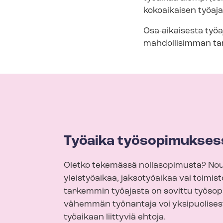
kokoaikaisen työaja
Osa-aikaisesta työa
mahdollisimman tark
Työaika työsopimukses
Oletko tekemässä nollasopimusta? No
yleistyöaikaa, jaksotyöaikaa vai toimis
tarkemmin työajasta on sovittu työsopi
vähemmän työnantaja voi yksipuolises
työaikaan liittyviä ehtoja.