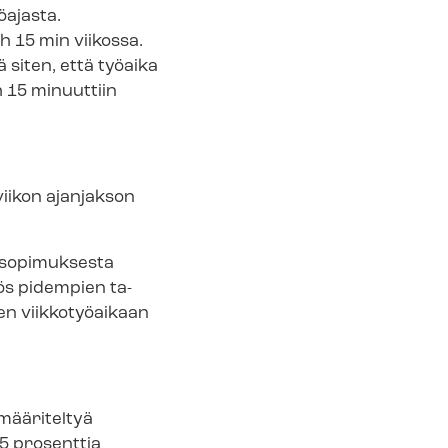
öajasta.
h 15 min viikossa.
 siten, että työaika
 15 minuuttiin
viikon ajanjakson
o­pi­muk­ses­ta
myös pidempien ta­
seen viikkotyöaikaan
a määriteltyä
75 prosenttia