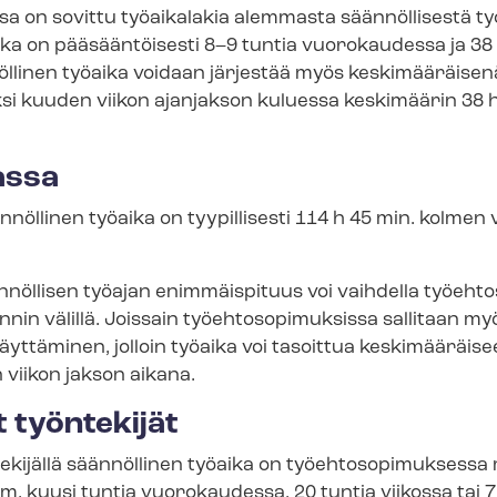
sis­sa on sovittu työaikalakia alemmasta säännöllisestä ty
ika on pääsääntöisesti 8–9 tuntia vuorokaudessa ja 38 
öllinen työaika voidaan järjestää myös keskimääräisenä
ksi kuuden viikon ajanjakson kuluessa keskimäärin 38 h
assa
nnöllinen työaika on tyypillisesti 114 h 45 min. kolmen 
öllisen työajan enimmäispituus voi vaihdella työ­eh­to­s
nin välillä. Joissain työ­eh­to­so­pi­muk­sis­sa sallitaan 
en käyttäminen, jolloin työaika voi tasoittua keskimääräi
viikon jakson aikana.
t työntekijät
ekijällä säännöllinen työaika on työ­eh­to­so­pi­muk­ses­s
im. kuusi tuntia vuorokaudessa, 20 tuntia viikossa tai 