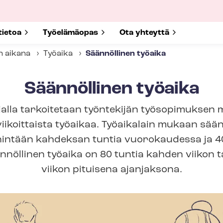
submenu for
tietoa
Show submenu for
Työelämäopas
Show submenu for
Ota yhteyttä
n aikana
Työaika
Säännöllinen työaika
Säännöllinen työaika
ajalla tarkoitetaan työntekijän työsopimuksen
viikoittaista työaikaa. Työaikalain mukaan sään
nintään kahdeksan tuntia vuorokaudessa ja 40
nöllinen työaika on 80 tuntia kahden viikon t
viikon pituisena ajanjaksona.