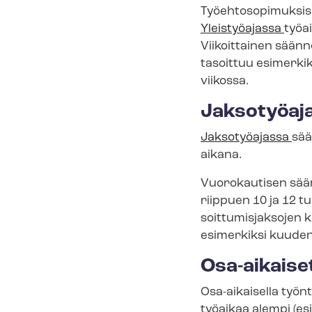
Työ­eh­to­so­pi­muk­
Yleistyöajassa
työa
Viikoittainen säänn
tasoittuu esimerki
viikossa.
Jaksotyöaj
Jaksotyöajassa
sää
aikana.
Vuorokautisen säänn
riippuen 10 ja 12 tun
soit­tu­mis­jak­so­j
esimerkiksi kuuden 
Osa-aikaise
Osa-aikaisella työnt
työaikaa alempi (es