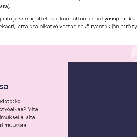
sta).
jasta ja sen sijoittelusta kannattaa sopia
työsopimuks
asti, jotta osa-aikatyö vastaa sekä työntekijän että t
sa
udatatko
totyöaikaa? Mitä
muksella, sitä
ti muuttaa