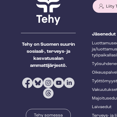
Liity
T
Jäsenedut
e
Luot­ta­muse­
Tehy on Suomen suurin
h
ja/luottamu
sosiaali-, terveys- ja
y
työpaikallasi
kasvatusalan
f
Työ­suh­de­ne
ammattijärjestö.
o
Oikeuspalve
o
Työt­tö­myys­
t
Vakuutukse
e
Majoitusedu
r
Laivaedut
Tehy somessa
Terveys- ja 