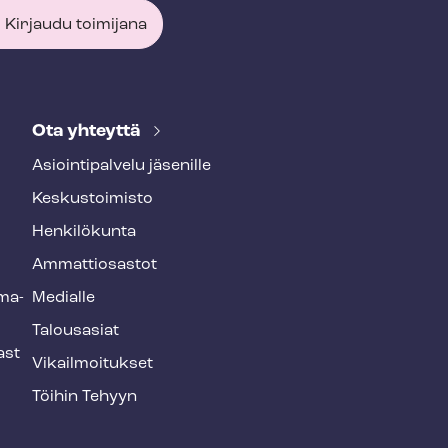
Kirjaudu toimijana
Ota yhteyttä
Asioin­ti­pal­ve­lu jäsenille
Keskustoimisto
Henkilökunta
Ammattiosastot
­ma­
Medialle
Talousasiat
ast
Vi­kail­moi­tuk­set
Töihin Tehyyn