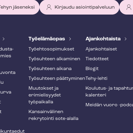
 Tehyn jäseneksi
Kirjaudu asiointipalveluun
Työelämäopas
Ajankohtaista
dus­ta­
Työ­eh­to­so­pi­muk­set
Ajankohtaiset
smies
Työsuhteen alkaminen
Tiedotteet
Työsuhteen aikana
Blogit
u­von­ta
Työsuhteen päättyminen
Tehy-lehti
lu
Muutokset ja
Koulutus- ja ta­pah­tu
tur­va
erimielisyydet
ka­len­te­ri
t
työpaikalla
Meidän vuoro -podc
t
Kansainvälinen
rekrytointi sote-alalla
liikuntaedut