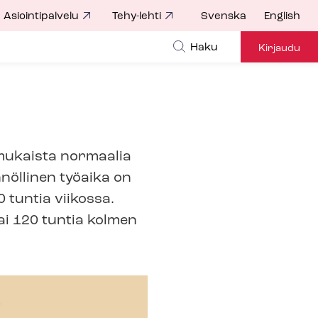
Asiointipalvelu
Tehy-lehti
Svenska
English
Haku
Kirjaudu
 mukaista normaalia
nöllinen työaika on
 tuntia viikossa.
ai 120 tuntia kolmen