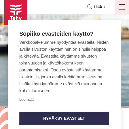
Hyppää
Haku
Op
pääsisältöön
ma
na
Sopiiko evästeiden käyttö?
Verkkopalvelumme hyödyntää evästeitä. Niiden
avulla sivuston käyttäminen on sinulle helppoa
ja kätevää. Evästeitä käytämme sivuston
toimivuuden ja käyttökokemuksen
parantamiseksi. Osaa evästeistä käytämme
tilastointiin, jonka avulla kehitämme sivustoa.
Lisäksi hyödynnämme evästeitä mainonnan
kohdistamiseen.
Lue lisää
HYVÄKSY EVÄSTEET