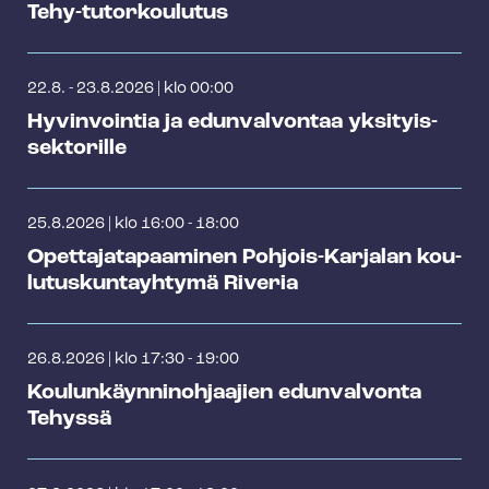
Tehy-​tutorkoulutus
22.8. - 23.8.2026
|
klo 00:00
Hyvinvointia ja edunvalvontaa yk­si­tyis­
sek­to­ril­le
25.8.2026
|
klo 16:00 - 18:00
Opet­ta­ja­ta­paa­mi­nen Pohjois-Karjalan kou­
lu­tus­kun­tayh­ty­mä Riveria
26.8.2026
|
klo 17:30 - 19:00
Kou­lun­käyn­ni­noh­jaa­jien edunvalvonta
Tehyssä