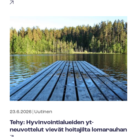
23.6.2026 |
Uutinen
Tehy: Hy­vin­voin­tia­luei­den yt-
neuvottelut vievät hoitajilta lomarauhan