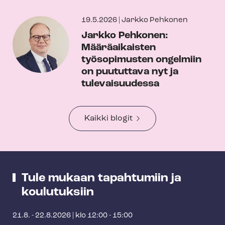
19.5.2026
|
Jarkko Pehkonen
Jarkko Pehkonen:
Määräaikaisten
työsopimusten ongelmiin
on puututtava nyt ja
tulevaisuudessa
Kaikki blogit
Tule mukaan tapahtumiin ja
koulutuksiin
21.8. - 22.8.2026
|
klo 12:00 - 15:00