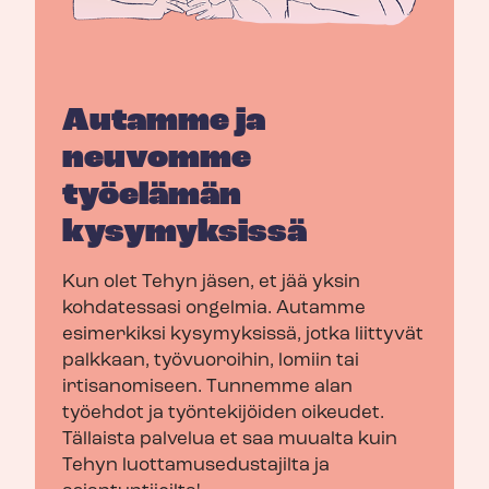
Autamme ja
neuvomme
työelämän
kysymyksissä
Kun olet Tehyn jäsen, et jää yksin
kohdatessasi ongelmia. Autamme
esimerkiksi kysymyksissä, jotka liittyvät
palkkaan, työvuoroihin, lomiin tai
irtisanomiseen. Tunnemme alan
työehdot ja työntekijöiden oikeudet.
Tällaista palvelua et saa muualta kuin
Tehyn luot­ta­muse­dus­ta­jil­ta ja