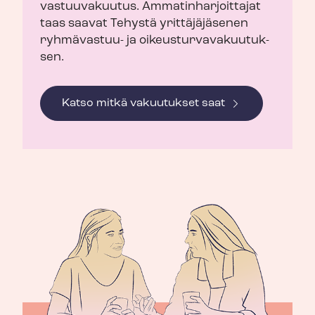
vastuuvakuutus. Am­ma­tin­har­joit­ta­jat
taas saavat Tehystä yrittäjäjäsenen
ryhmävastuu- ja oi­keus­tur­va­va­kuu­tuk­
sen.
Katso mitkä vakuutukset saat