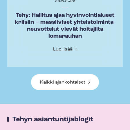
23.6.2026
Tehy: Hallitus ajaa hyvinvointialueet
kriisiin – massiiviset yh­teis­toi­min­ta­
neu­vot­te­lut vievät hoitajilta
lomarauhan
Lue lisää
Kaikki ajankohtaiset
Tehyn asian­tun­ti­ja­blo­git