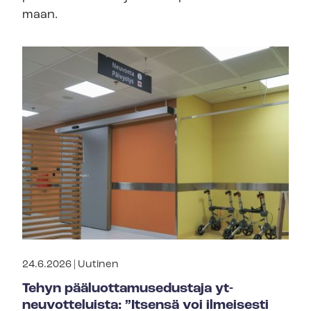
maan.
24.6.2026 |
Uutinen
Tehyn pää­luot­ta­muse­dus­ta­ja yt-
neuvotteluista: ”Itsensä voi ilmeisesti