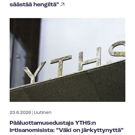
säästää hengiltä”
23.6.2026 |
Uutinen
Pää­luot­ta­muse­dus­ta­ja YTHS:n
irtisanomisista: ”Väki on järkyttynyttä”