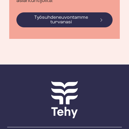
asiantuntijoilta!
Työ­suh­de­neu­von­tam­me
turvanasi