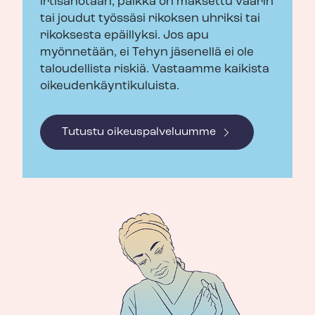
irtisanotaan, palkka on maksettu väärin
tai joudut työssäsi rikoksen uhriksi tai
rikoksesta epäillyksi. Jos apu
myönnetään, ei Tehyn jäsenellä ei ole
taloudellista riskiä. Vastaamme kaikista
oi­keu­den­käyn­ti­ku­luis­ta.
Tutustu oikeuspalveluumme