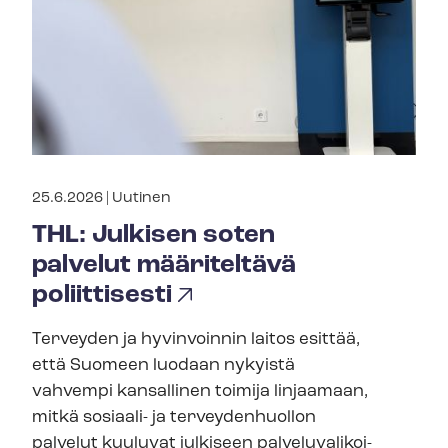
25.6.2026 |
Uutinen
THL: Julkisen soten
palvelut määriteltävä
poliittisesti
Terveyden ja hyvinvoinnin laitos esittää,
että Suomeen luodaan nykyistä
vahvempi kansallinen toimija linjaamaan,
mitkä sosiaali- ja terveydenhuollon
palvelut kuuluvat julkiseen pal­ve­lu­va­li­koi­