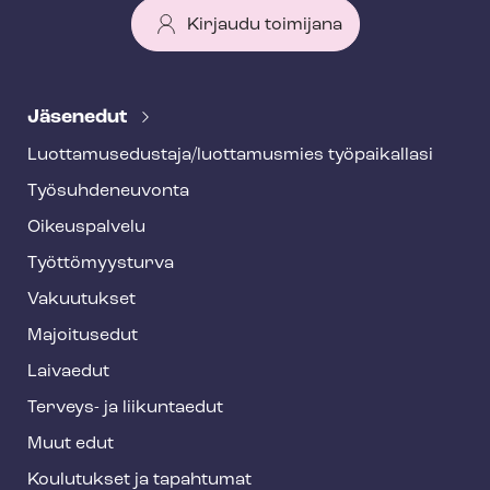
Kirjaudu toimijana
T
e
Jäsenedut
h
Luot­ta­muse­dus­ta­ja/luottamusmies työpaikallasi
y
Työ­suh­de­neu­von­ta
f
o
Oikeuspalvelu
o
Työt­tö­myys­tur­va
t
Vakuutukset
e
Majoitusedut
r
Laivaedut
Terveys- ja liikuntaedut
Muut edut
Koulutukset ja tapahtumat