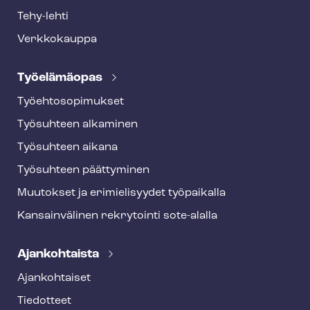
Tehy-lehti
Verkkokauppa
Työelämäopas
Työ­eh­to­so­pi­muk­set
Työsuhteen alkaminen
Työsuhteen aikana
Työsuhteen päättyminen
Muutokset ja erimielisyydet työpaikalla
Kansainvälinen rekrytointi sote-alalla
Ajankohtaista
Ajankohtaiset
Tiedotteet