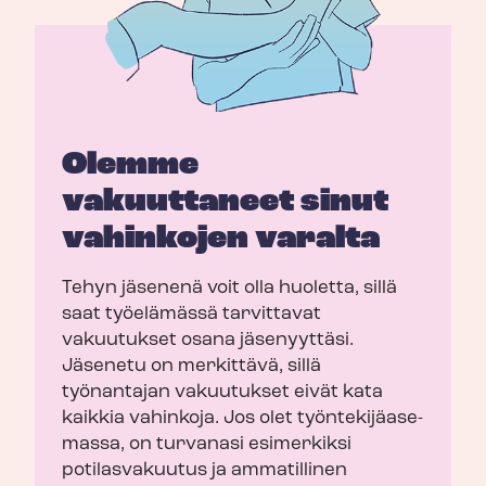
Olemme
vakuuttaneet sinut
vahinkojen varalta
Tehyn jäsenenä voit olla huoletta, sillä
saat työelämässä tarvittavat
vakuutukset osana jäsenyyttäsi.
Jäsenetu on merkittävä, sillä
työnantajan vakuutukset eivät kata
kaikkia vahinkoja. Jos olet työn­te­ki­jä­ase­
mas­sa, on turvanasi esimerkiksi
potilasvakuutus ja ammatillinen