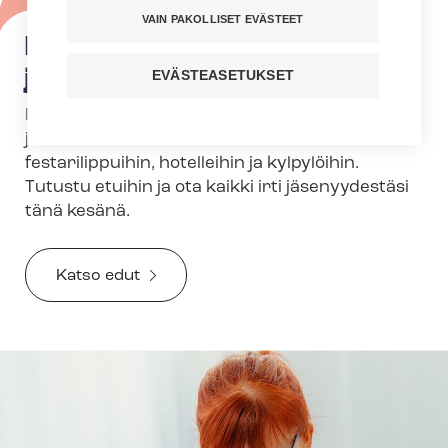
VAIN PAKOLLISET EVÄSTEET
Hyödynnä kesän parhaat
jäsenedut
EVÄSTEASETUKSET
Kesä ja loma maistuvat vielä paremmilta
jäseneduilla! Saat alennuksia muun muassa
festarilippuihin, hotelleihin ja kylpylöihin.
Tutustu etuihin ja ota kaikki irti jäsenyydestäsi
tänä kesänä.
Katso edut