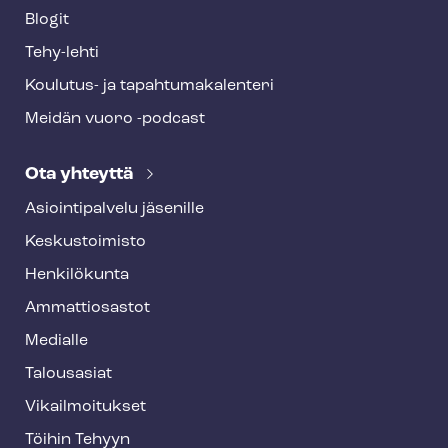
Blogit
Tehy-lehti
Koulutus- ja ta­pah­tu­ma­ka­len­te­ri
Meidän vuoro -podcast
Ota yhteyttä
Asioin­ti­pal­ve­lu jäsenille
Keskustoimisto
Henkilökunta
Ammattiosastot
Medialle
Talousasiat
Vi­kail­moi­tuk­set
Töihin Tehyyn