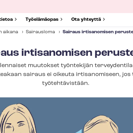
submenu for
tietoa
Show submenu for
Työelämäopas
Show submenu for
Ota yhteyttä
n aikana
Sairausloma
Sairaus irtisanomisen perust
raus irtisanomisen perust
 olennaiset muutokset työntekijän terveydentila
eakaan sairaus ei oikeuta irtisanomiseen, jos
työtehtävistään.