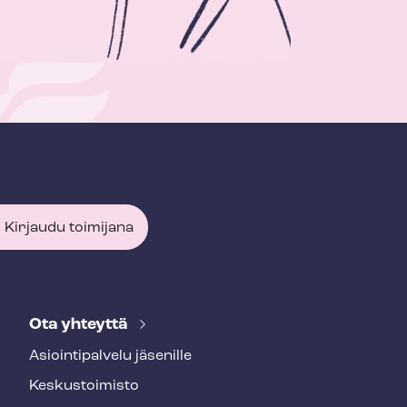
Kirjaudu toimijana
Ota yhteyttä
Asioin­ti­pal­ve­lu jäsenille
Keskustoimisto