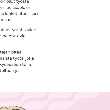
 on ollut työstä
en poissaolo ei
a lääketieteellisen
amassa.
tukea työtehtävien
oa helpottavia
tajan pitää
llaista työtä, joka
 kyseeseen tulla
toltaan ja