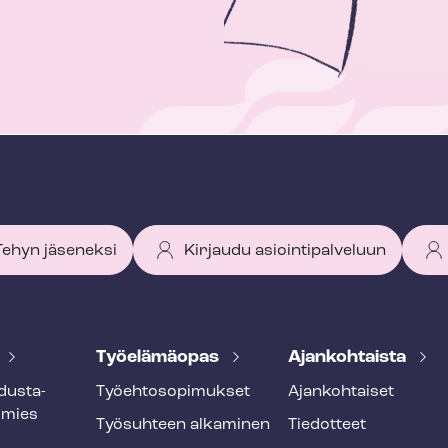
 Tehyn jäseneksi
Kirjaudu asiointipalveluun
Työelämäopas
Ajankohtaista
dus­ta­
Työ­eh­to­so­pi­muk­set
Ajankohtaiset
smies
Työsuhteen alkaminen
Tiedotteet