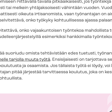
iseen riittävällä tavalla pitkäaikaisesti, jos työntekijä
sti tai melkein yhtäjaksoisesti vähintään vuoden. Vuod
tisesti oikeuta irtisanomista, vaan työnantajan on ain
selvitettävä, onko työkyky kohtuullisessa ajassa pala
vitettävä, onko vajaakuntoisen työntekoa mahdollista 
del­leen­jär­jes­te­lyil­lä esimerkiksi hankkimalla työntek
nää suoriudu omista tehtävistään edes tuetusti, työnan
nelle tarjolla muuta työtä
. Ensisijaisesti on tarjottava se
oulutusta ja osaamista. Jos tällaista työtä ei löydy, voi
ajan pitää järjestää tarvittaessa koulutus, joka on kes
htuullista.