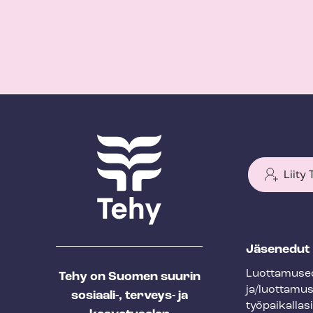
Liity
T
Jäsenedut
e
Luot­ta­muse­
Tehy on Suomen suurin
h
ja/luottamu
sosiaali-, terveys- ja
y
työpaikallasi