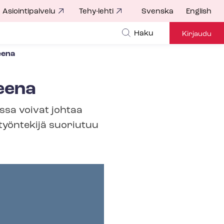
Asiointipalvelu
Tehy-lehti
Svenska
English
Haku
Kirjaudu
eena
eena
ssa voivat johtaa
 työntekijä suoriutuu