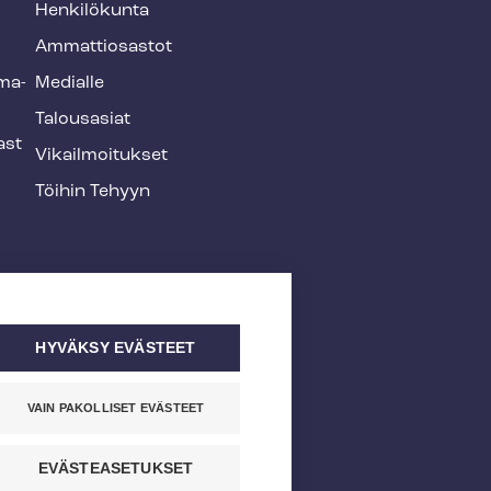
Henkilökunta
Ammattiosastot
­ma­
Medialle
Talousasiat
ast
Vi­kail­moi­tuk­set
Töihin Tehyyn
HYVÄKSY EVÄSTEET
VAIN PAKOLLISET EVÄSTEET
EVÄSTEASETUKSET