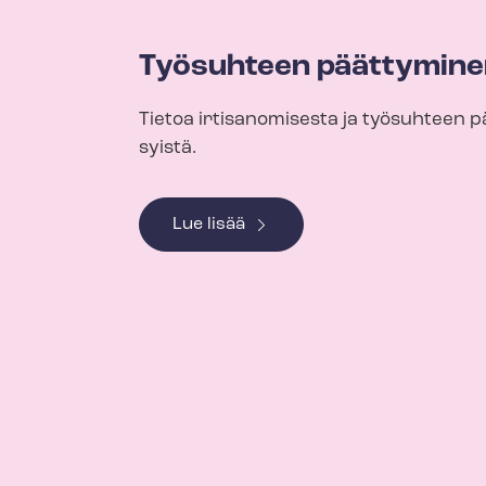
Työsuhteen päättymine
Tietoa irtisanomisesta ja työsuhteen 
syistä.
Lue lisää