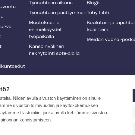
Työsuhteen aikana
Blogit
u­von­ta
Työsuhteen päättyminen
Tehy-lehti
lu
Muutokset ja
Koulutus- ja ta­pah­tu
tur­va
erimielisyydet
ka­len­te­ri
t
työpaikalla
Meidän vuoro -podc
t
Kansainvälinen
rekrytointi sote-alalla
liikuntaedut
ja
ttö?
itä. Niiden avulla sivuston käyttäminen on sinulle
ytämme sivuston toimivuuden ja käyttökokemuksen
äytämme tilastointiin, jonka avulla kehitämme sivustoa.
pa
ainonnan kohdistamiseen.