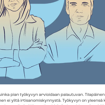
uinka pian työkyvyn arvioidaan palautuvan. Tilapäinen
 ei ylitä ir­ti­sa­no­mis­kyn­nys­tä. Työkyvyn on yleensä