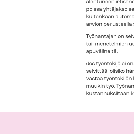
alentuneen irtisanom
poissa yhtäjaksoise
kuitenkaan automaat
arvion perusteella 
Työnantajan on sel
tai -menetelmien uu­
apuvälineitä.
Jos työntekijä ei e
selvittää,
olisiko hä
vastaa työntekijän k
muukin työ. Työnant
kustannuksiltaan ko