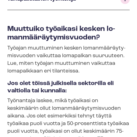
Muuttuiko työaikasi kesken lo­
man­mää­räy­ty­mis­vuo­den?
Työajan muuttuminen kesken lo­man­mää­räy­ty­
mis­vuo­den vaikuttaa lomapalkan suuruuteen.
Lue, miten työajan muuttuminen vaikuttaa
lomapalkkaan eri tilanteissa.
Jos olet töissä julkisella sektorilla eli
valtiolla tai kunnalla:
Työnantaja laskee, mikä työaikasi on
keskimäärin ollut lo­man­mää­räy­ty­mis­vuo­den
aikana. Jos olet esimerkiksi tehnyt täyttä
työaikaa puoli vuotta ja 50-prosenttista työaikaa
puoli vuotta, työaikasi on ollut keskimäärin 75-