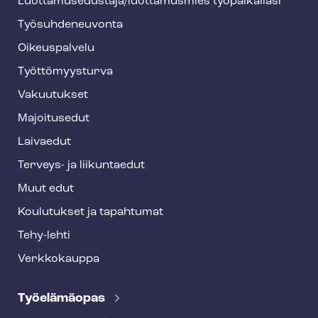
Luot­ta­muse­dus­ta­ja/luottamusmies työpaikallasi
y
Työ­suh­de­neu­von­ta
f
o
Oikeuspalvelu
o
Työt­tö­myys­tur­va
t
Vakuutukset
e
Majoitusedut
r
Laivaedut
Terveys- ja liikuntaedut
Muut edut
Koulutukset ja tapahtumat
Tehy-lehti
Verkkokauppa
Työelämäopas