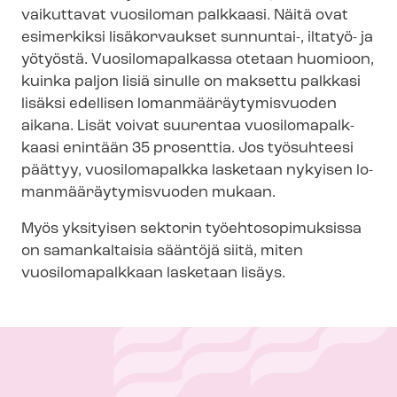
vaikuttavat vuosiloman palkkaasi. Näitä ovat
esimerkiksi lisäkorvaukset sunnuntai-, iltatyö- ja
yötyöstä. Vuosilomapalkassa otetaan huomioon,
kuinka paljon lisiä sinulle on maksettu palkkasi
lisäksi edellisen lo­man­mää­räy­ty­mis­vuo­den
aikana. Lisät voivat suurentaa vuo­si­lo­ma­palk­
kaa­si enintään 35 prosenttia. Jos työsuhteesi
päättyy, vuosilomapalkka lasketaan nykyisen lo­
man­mää­räy­ty­mis­vuo­den mukaan.
Myös yksityisen sektorin työ­eh­to­so­pi­muk­sis­sa
on samankaltaisia sääntöjä siitä, miten
vuosilomapalkkaan lasketaan lisäys.