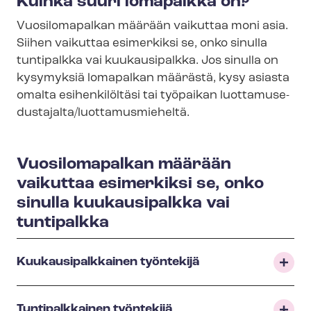
Kuinka suuri lomapalkka on?
Vuosilomapalkan määrään vaikuttaa moni asia.
Siihen vaikuttaa esimerkiksi se, onko sinulla
tuntipalkka vai kuukausipalkka. Jos sinulla on
kysymyksiä lomapalkan määrästä, kysy asiasta
omalta esihenkilöltäsi tai työpaikan luot­ta­muse­
dus­ta­jal­ta/luottamusmieheltä.
Vuosilomapalkan määrään
vaikuttaa esimerkiksi se, onko
sinulla kuukausipalkka vai
tuntipalkka
Kuu­kausi­palk­kai­nen työntekijä
Tuntipalkkainen työntekijä