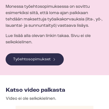
Monessa työ­eh­to­so­pi­muk­ses­sa on sovittu
esimerkiksi siitä, että loma-ajan palkkaan
tehdään maksettuja työaikakorvauksia (ilta-, yö-,
lauantai- ja sunnuntaityö) vastaava lisäys.
Lue lisää alla olevan linkin takaa. Sivu ei ole
selkokielinen.
Työehtosopimukset
Katso video palkasta
Video ei ole selkokielinen.