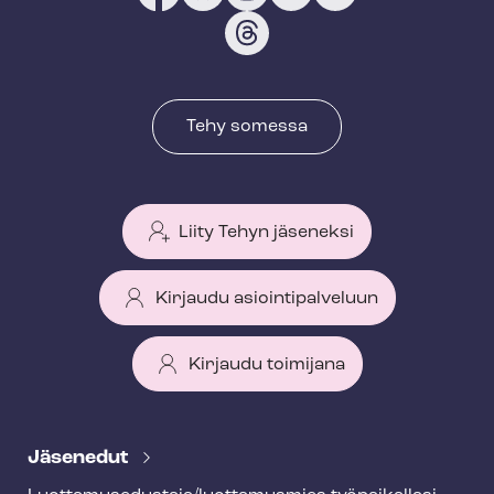
Tehy somessa
Liity Tehyn jäseneksi
Kirjaudu asiointipalveluun
Kirjaudu toimijana
T
e
Jäsenedut
h