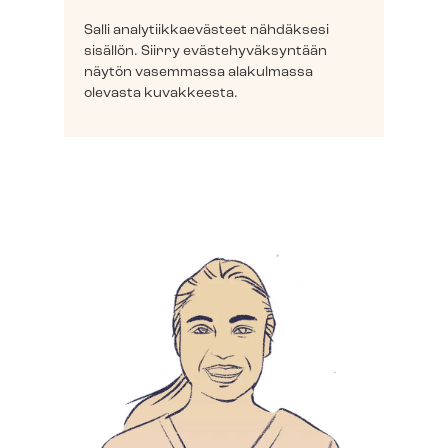
Salli ana­ly­tiik­kae­väs­teet nähdäksesi
sisällön. Siirry eväs­te­hy­väk­syn­tään
näytön vasemmassa alakulmassa
olevasta kuvakkeesta.