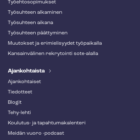
Työ­eh­to­so­pi­muk­set
Työsuhteen alkaminen
Työsuhteen aikana
Työsuhteen päättyminen
Muutokset ja erimielisyydet työpaikalla
Kansainvälinen rekrytointi sote-alalla
Ajankohtaista
Ajankohtaiset
Tiedotteet
Blogit
Tehy-lehti
Koulutus- ja ta­pah­tu­ma­ka­len­te­ri
Meidän vuoro -podcast