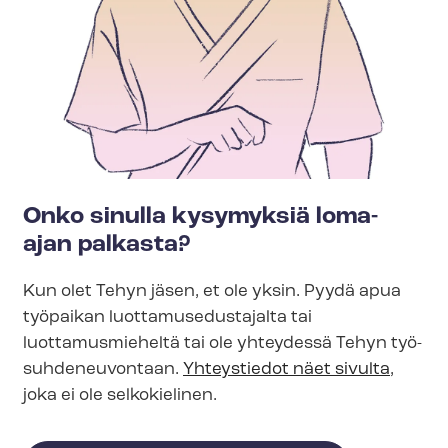
Onko sinulla kysymyksiä loma-
ajan palkasta?
Kun olet Tehyn jäsen, et ole yksin. Pyydä apua
työpaikan luot­ta­muse­dus­ta­jal­ta tai
luottamusmieheltä tai ole yhteydessä Tehyn työ­
suh­de­neu­von­taan.
Yhteystiedot näet sivulta
,
joka ei ole selkokielinen.