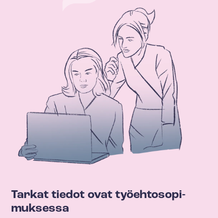
Tarkat tiedot ovat työ­eh­to­so­pi­
muk­ses­sa