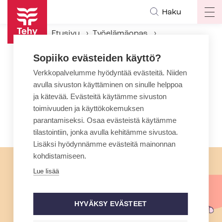
Hyppää
Haku
Op
pääsisältöön
ma
Etusivu
Työelämäopas
na
Työsuhteen aikana
Lomat
Sopiiko evästeiden käyttö?
Loma-ajan palkka
Verkkopalvelumme hyödyntää evästeitä. Niiden
avulla sivuston käyttäminen on sinulle helppoa
Loma-ajan palkka
ja kätevää. Evästeitä käytämme sivuston
Vuosiloman ajalta työntekijä saa yleensä
toimivuuden ja käyttökokemuksen
parantamiseksi. Osaa evästeistä käytämme
samaa palkkaa, jota hän saa työstään.
tilastointiin, jonka avulla kehitämme sivustoa.
Lisäksi hyödynnämme evästeitä mainonnan
kohdistamiseen.
Lue lisää
HYVÄKSY EVÄSTEET