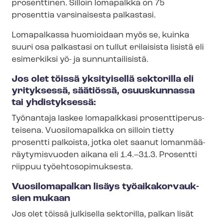
prosenttinen. Silloin lomapalkka on 75
prosenttia varsinaisesta palkastasi.
Lomapalkassa huomioidaan myös se, kuinka
suuri osa palkastasi on tullut erilaisista lisistä eli
esimerkiksi yö- ja sunnuntailisistä.
Jos olet töissä yksityisellä sektorilla eli
yrityksessä, säätiössä, osuuskunnassa
tai yhdistyksessä:
Työnantaja laskee lomapalkkasi pro­sent­ti­pe­rus­
tei­se­na. Vuosilomapalkka on silloin tietty
prosentti palkoista, jotka olet saanut lo­man­mää­
räy­ty­mis­vuo­den aikana eli 1.4.–31.3. Prosentti
riippuu työ­eh­to­so­pi­muk­ses­ta.
Vuosilomapalkan lisäys työ­ai­ka­kor­vauk­
sien mukaan
Jos olet töissä julkisella sektorilla, palkan lisät