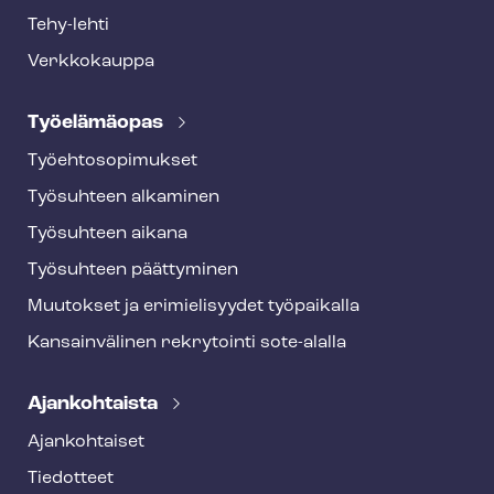
Tehy-lehti
Verkkokauppa
Työelämäopas
Työ­eh­to­so­pi­muk­set
Työsuhteen alkaminen
Työsuhteen aikana
Työsuhteen päättyminen
Muutokset ja erimielisyydet työpaikalla
Kansainvälinen rekrytointi sote-alalla
Ajankohtaista
Ajankohtaiset
Tiedotteet