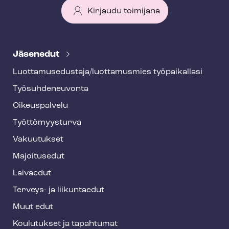
Kirjaudu toimijana
T
e
Jäsenedut
h
Luot­ta­muse­dus­ta­ja/luottamusmies työpaikallasi
y
Työ­suh­de­neu­von­ta
f
o
Oikeuspalvelu
o
Työt­tö­myys­tur­va
t
Vakuutukset
e
Majoitusedut
r
Laivaedut
Terveys- ja liikuntaedut
Muut edut
Koulutukset ja tapahtumat