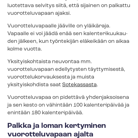
luotettava selvitys siitä, että sijainen on palkattu
vuorotteluvapaan ajaksi.
Vuo­rot­te­lu­va­paal­le jääville on yläikäraja.
Vapaalle ei voi jäädä enää sen ka­len­te­ri­kuu­kau­
den jälkeen, kun työntekijän eläkeikään on aikaa
kolme vuotta.
Yksityiskohtaista neuvontaa mm.
vuorotteluvapaan edellytysten täyttymisestä,
vuo­rot­te­lu­kor­vauk­ses­ta ja muista
yksityiskohdista saat
Sotekassasta
.
Vuorotteluvapaa on pidettävä yhdenjaksoisena
ja sen kesto on vähintään 100 kalenteripäivää ja
enintään 180 kalenteripäivää.
Palkka ja loman kertyminen
vuorotteluvapaan ajalta