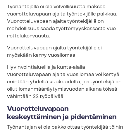
Työnantajalla ei ole velvollisuutta maksaa
vuorotteluvapaan ajalta työntekijälle palkkaa.
Vuorotteluvapaan ajalta työntekijällä on
mahdollisuus saada työt­tö­myys­kas­sas­ta vuo­
rot­te­lu­kor­vaus­ta.
Vuorotteluvapaan ajalta työntekijälle ei
myöskään kerry
vuosilomaa
.
Hy­vin­voin­tia­lueil­la ja kunta-alalla
vuorotteluvapaan ajalta vuosilomaa voi kertyä
enintään yhdeltä kuukaudelta, jos työntekijä on
ollut lo­man­mää­räy­ty­mis­vuo­den aikana töissä
vähintään 22 työpäivää.
Vuorotteluvapaan
keskeyttäminen ja pidentäminen
Työnantajan ei ole pakko ottaa työntekijää töihin