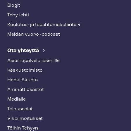
Blogit
Tehy-lehti
Koulutus- ja ta­pah­tu­ma­ka­len­te­ri
Meidän vuoro -podcast
Ota yhteyttä
Asioin­ti­pal­ve­lu jäsenille
Keskustoimisto
Henkilökunta
Ammattiosastot
Medialle
Talousasiat
Vi­kail­moi­tuk­set
Töihin Tehyyn