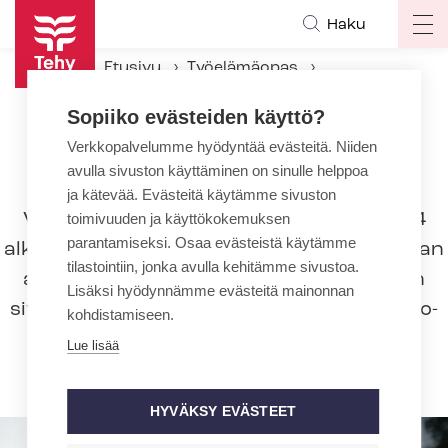
Hyppää
Haku
Op
pääsisältöön
ma
Etusivu
Työelämäopas
na
Työsuhteen aikana
Vapaat
Sopiiko evästeiden käyttö?
Vuorotteluvapaa
Verkkopalvelumme hyödyntää evästeitä. Niiden
avulla sivuston käyttäminen on sinulle helppoa
Vuorotteluvapaa
ja kätevää. Evästeitä käytämme sivuston
Vuorotteluvapaa on lakkautettu 1.8.2024
toimivuuden ja käyttökokemuksen
parantamiseksi. Osaa evästeistä käytämme
alkaen, eikä tämän jälkeen vuorotteluvapaan
tilastointiin, jonka avulla kehitämme sivustoa.
aloittaminen ole enää mahdollista. Tämän
Lisäksi hyödynnämme evästeitä mainonnan
sivun mukaisia menettelyjä sovelletaan vuo­
kohdistamiseen.
rot­te­lu­va­pai­siin, jotka on aloitettu
Lue lisää
viimeistään 31.7.2024.
HYVÄKSY EVÄSTEET