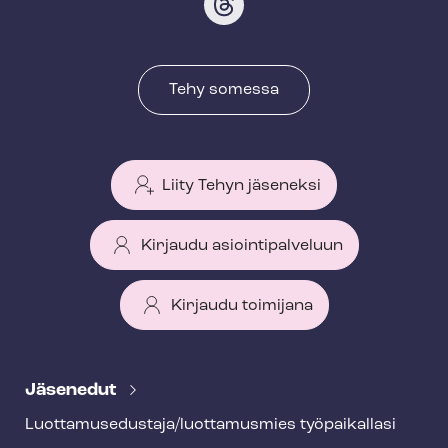
Tehy somessa
Liity Tehyn jäseneksi
Kirjaudu asiointipalveluun
Kirjaudu toimijana
T
e
Jäsenedut
h
Luot­ta­muse­dus­ta­ja/luottamusmies työpaikallasi
y