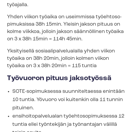
työajalla.
Yhden viikon työaika on useimmissa työ­eh­to­so­
pi­muk­sis­sa 38h 15min. Yleisin jakson pituus on
kolme viikkoa, jolloin jakson säännöllinen työaika
on 3 x 38h 15min = 114h 45min.
Yksityisellä so­si­aa­li­pal­ve­lua­lal­la yhden viikon
työaika on 38h 20min, jolloin kolmen viikon
työaika on 3 x 38h 20min = 115 tuntia
Työvuoron pituus jaksotyössä
SOTE-sopimuksessa suunniteltaessa enintään
10 tuntia. Yövuoro voi kuitenkin olla 11 tunnin
pituinen.
en­si­hoi­to­pal­ve­lua­lan työ­eh­to­so­pi­muk­ses­sa 12
tuntia ellei työntekijän ja työnantajan välillä