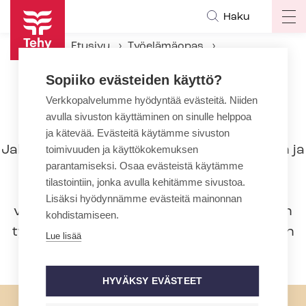
Hyppää
Haku
Op
pääsisältöön
ma
Etusivu
Työelämäopas
na
Työsuhteen aikana
Työaika
Sopiiko evästeiden käyttö?
Jaksotyöaika
Verkkopalvelumme hyödyntää evästeitä. Niiden
avulla sivuston käyttäminen on sinulle helppoa
Jaksotyöaika
ja kätevää. Evästeitä käytämme sivuston
Jaksotyötä käytetään yleisesti sairaaloiden ja
toimivuuden ja käyttökokemuksen
parantamiseksi. Osaa evästeistä käytämme
terveyskeskusten vuodeosastoilla sekä
tilastointiin, jonka avulla kehitämme sivustoa.
palvelutaloissa. Työnantajalla ei ole
Lisäksi hyödynnämme evästeitä mainonnan
velvollisuutta käyttää jaksotyöaikaa, vaan
kohdistamiseen.
työaika voidaan järjestää aina yleistyöajan
Lue lisää
mukaisesti.
HYVÄKSY EVÄSTEET