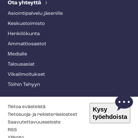
Ota yhteyttä
Asioin­ti­pal­ve­lu jäsenille
Keskustoimisto
Henkilökunta
Ammattiosastot
Medialle
Talousasiat
Vi­kail­moi­tuk­set
Töihin Tehyyn
T
Tietoa evästeistä
Kysy
e
Tietosuoja- ja re­kis­te­ri­se­los­teet
työehdoista
Saa­vu­tet­ta­vuus­se­los­te
h
RSS
y
Ylläpito