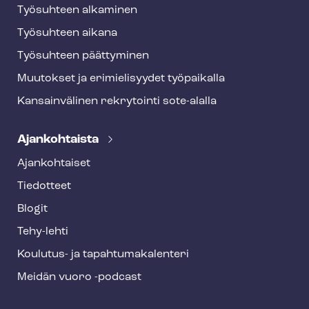
Työsuhteen alkaminen
Työsuhteen aikana
Työsuhteen päättyminen
Muutokset ja erimielisyydet työpaikalla
Kansainvälinen rekrytointi sote-alalla
Ajankohtaista
Ajankohtaiset
Tiedotteet
Blogit
Tehy-lehti
Koulutus- ja ta­pah­tu­ma­ka­len­te­ri
Meidän vuoro -podcast