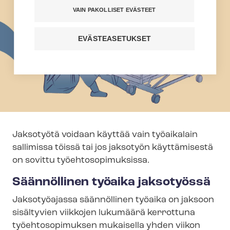
VAIN PAKOLLISET EVÄSTEET
EVÄSTEASETUKSET
Jaksotyötä voidaan käyttää vain työaikalain
sallimissa töissä tai jos jaksotyön käyttämisestä
on sovittu työ­eh­to­so­pi­muk­sis­sa.
Säännöllinen työaika jaksotyössä
Jaksotyöajassa säännöllinen työaika on jaksoon
sisältyvien viikkojen lukumäärä kerrottuna
työehtosopimuksen mukaisella yhden viikon