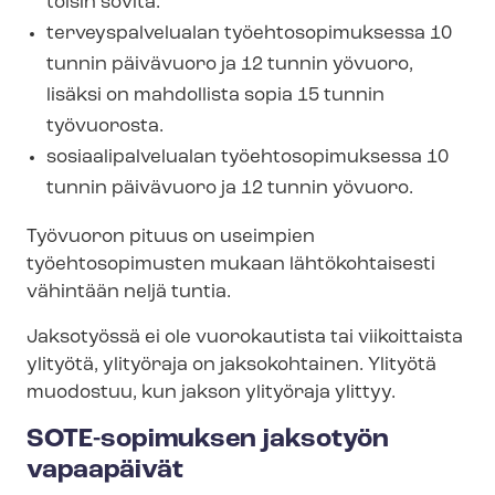
toisin sovita.
ter­veys­pal­ve­lua­lan työ­eh­to­so­pi­muk­ses­sa 10
tunnin päivävuoro ja 12 tunnin yövuoro,
lisäksi on mahdollista sopia 15 tunnin
työvuorosta.
so­si­aa­li­pal­ve­lua­lan työ­eh­to­so­pi­muk­ses­sa 10
tunnin päivävuoro ja 12 tunnin yövuoro.
Työvuoron pituus on useimpien
työehtosopimusten mukaan lähtökohtaisesti
vähintään neljä tuntia.
Jaksotyössä ei ole vuorokautista tai viikoittaista
ylityötä, ylityöraja on jaksokohtainen. Ylityötä
muodostuu, kun jakson ylityöraja ylittyy.
SOTE-sopimuksen jaksotyön
vapaapäivät