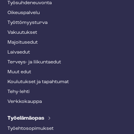
Työ­suh­de­neu­von­ta
f
o
Oikeuspalvelu
o
Työt­tö­myys­tur­va
t
Vakuutukset
e
Majoitusedut
r
Laivaedut
Terveys- ja liikuntaedut
Muut edut
Koulutukset ja tapahtumat
Tehy-lehti
Verkkokauppa
Työelämäopas
Työ­eh­to­so­pi­muk­set