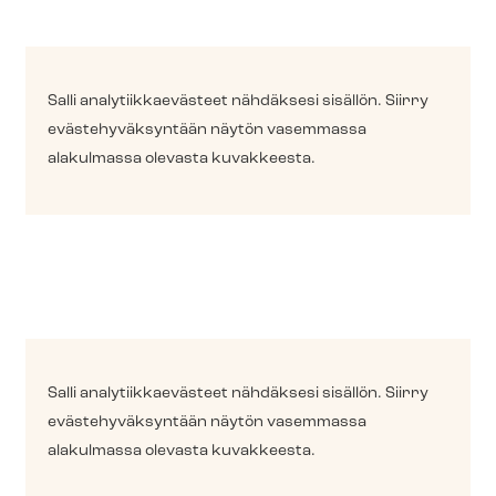
Salli ana­ly­tiik­kae­väs­teet nähdäksesi sisällön. Siirry
eväs­te­hy­väk­syn­tään näytön vasemmassa
alakulmassa olevasta kuvakkeesta.
Salli ana­ly­tiik­kae­väs­teet nähdäksesi sisällön. Siirry
eväs­te­hy­väk­syn­tään näytön vasemmassa
alakulmassa olevasta kuvakkeesta.