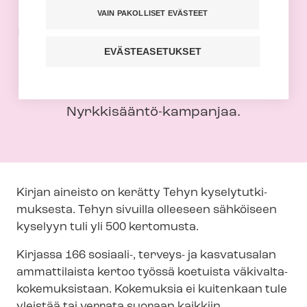
Nyrkkisääntö-​kirja
VAIN PAKOLLISET EVÄSTEET
Nyrkkisääntö-​kirja avaa silmät sote-alan
arkeen. Väkivaltaan ja sen seurauksiin.
EVÄSTEASETUKSET
Jenny Rostainin toimittama kirja on osa
laajempaa Tehyn väkivallan vastaista
Nyrkkisääntö-​kampanjaa.
Kirjan aineisto on kerätty Tehyn ky­se­ly­tut­ki­
muk­ses­ta. Tehyn sivuilla olleeseen sähköiseen
kyselyyn tuli yli 500 kertomusta.
Kirjassa 166 sosiaali-, terveys- ja kasvatusalan
ammattilaista kertoo työssä koetuista vä­ki­val­ta­
ko­ke­muk­sis­taan.
Kokemuksia ei kuitenkaan tule
yleistää tai verrata suoraan kaikkiin