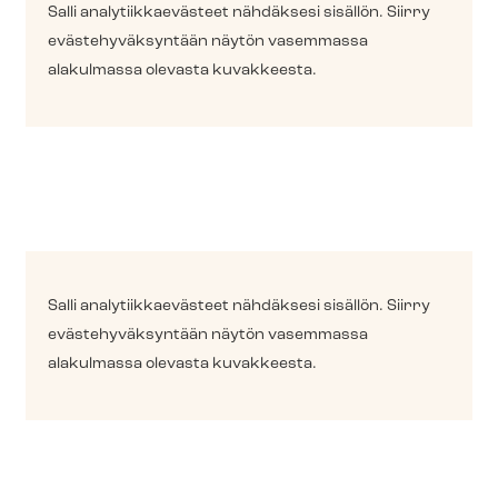
Salli ana­ly­tiik­kae­väs­teet nähdäksesi sisällön. Siirry
eväs­te­hy­väk­syn­tään näytön vasemmassa
alakulmassa olevasta kuvakkeesta.
Salli ana­ly­tiik­kae­väs­teet nähdäksesi sisällön. Siirry
eväs­te­hy­väk­syn­tään näytön vasemmassa
alakulmassa olevasta kuvakkeesta.