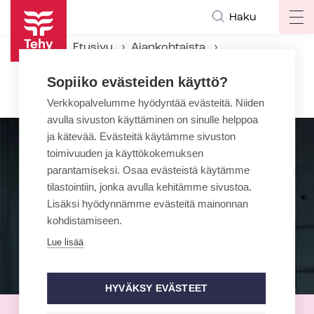
Hyppää
Haku
Op
pääsisältöön
ma
Etusivu
Ajankohtaista
na
Kampanjat
Nyrkkisääntö
Sopiiko evästeiden käyttö?
Nyrkkisääntö-​kirja
Verkkopalvelumme hyödyntää evästeitä. Niiden
avulla sivuston käyttäminen on sinulle helppoa
ja kätevää. Evästeitä käytämme sivuston
toimivuuden ja käyttökokemuksen
parantamiseksi. Osaa evästeistä käytämme
tilastointiin, jonka avulla kehitämme sivustoa.
Lisäksi hyödynnämme evästeitä mainonnan
kohdistamiseen.
Lue lisää
HYVÄKSY EVÄSTEET