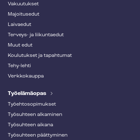
t
Vakuutukset
e
Majoitusedut
r
Laivaedut
Terveys- ja liikuntaedut
Muut edut
Koulutukset ja tapahtumat
Tehy-lehti
Verkkokauppa
Työelämäopas
Työ­eh­to­so­pi­muk­set
Työsuhteen alkaminen
Työsuhteen aikana
Työsuhteen päättyminen