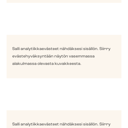
Salli ana­ly­tiik­kae­väs­teet nähdäksesi sisällön. Siirry
eväs­te­hy­väk­syn­tään näytön vasemmassa
alakulmassa olevasta kuvakkeesta.
Salli ana­ly­tiik­kae­väs­teet nähdäksesi sisällön. Siirry