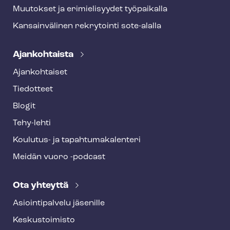
Muutokset ja erimielisyydet työpaikalla
Kansainvälinen rekrytointi sote-alalla
Ajankohtaista
Ajankohtaiset
Tiedotteet
Blogit
Tehy-lehti
Koulutus- ja ta­pah­tu­ma­ka­len­te­ri
Meidän vuoro -podcast
Ota yhteyttä
Asioin­ti­pal­ve­lu jäsenille
Keskustoimisto