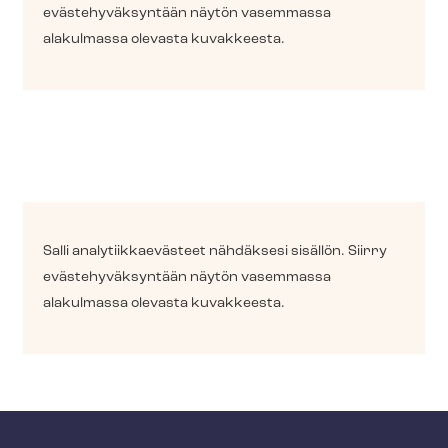
eväs­te­hy­väk­syn­tään näytön vasemmassa
alakulmassa olevasta kuvakkeesta.
Salli ana­ly­tiik­kae­väs­teet nähdäksesi sisällön. Siirry
eväs­te­hy­väk­syn­tään näytön vasemmassa
alakulmassa olevasta kuvakkeesta.