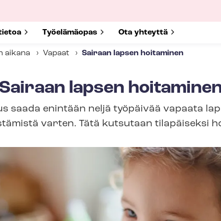
submenu for
tietoa
Show submenu for
Työelämäopas
Show submenu for
Ota yhteyttä
n aikana
Vapaat
Sairaan lapsen hoitaminen
Sairaan lapsen hoitamine
eus saada enintään neljä työpäivää vapaata lap
stämistä varten. Tätä kutsutaan tilapäiseksi h