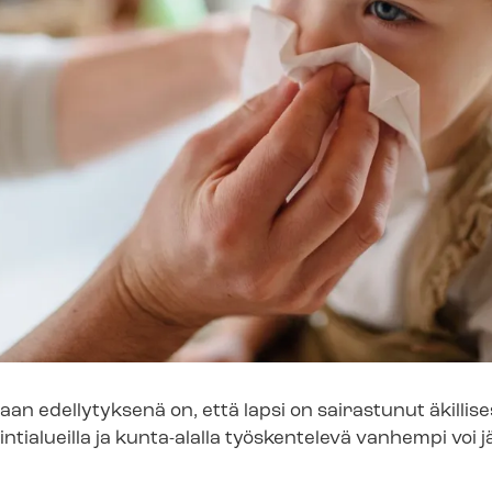
an edellytyksenä on, että lapsi on sairastunut äkillisest
oin­tia­lueil­la ja kunta-alalla työskentelevä vanhempi voi