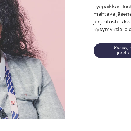
Työpaikkasi lu
mahtava jäsenet
jär­jes­tös­tä. Jo
kysymyksiä, ol
Katso, m
jan/l