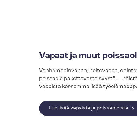
Vapaat ja muut poissaol
Vanhempainvapaa, hoitovapaa, opinto
poissaolo pakottavasta syystä – näistä
vapaista kerromme lisää työelämäoppa
Lue lisää vapaista ja poissaoloista