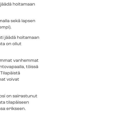
s jäädä hoitamaan
malla sekä lapsen
empi).
ti jäädä hoitamaan
ta on ollut
molemmat vanhemmat
ntovapaalla, töissä
Tilapäistä
at voivat
apsi on sairastunut
uta tilapäiseen
ssa erikseen.