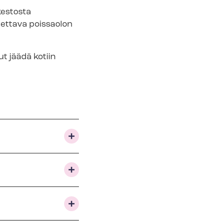
kestosta
tettava poissaolon
ut jäädä kotiin