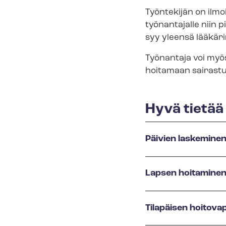
Työntekijän on ilmo
työnantajalle niin 
syy yleensä lää­kä­ri
Työnantaja voi myös
hoitamaan sairastu
Hyvä tietää
Päivien laskeminen 
Lapsen hoitaminen
Tilapäisen hoitova