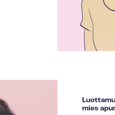
Luot­ta­mu
mies apu­na