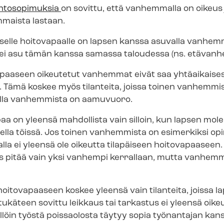
htosopimuksia
on sovittu, että vanhemmalla on oikeu
mmaista lastaan.
iselle hoitovapaalle on lapsen kanssa asuvalla vanhem
ei asu tämän kanssa samassa taloudessa (ns. etävanh
apaaseen oikeutetut vanhemmat eivät saa yhtäaikaises
. Tämä koskee myös tilanteita, joissa toinen vanhemmis
ella vanhemmista on aamuvuoro.
paa on yleensä mahdollista vain silloin, kun lapsen 
ella töissä. Jos toinen vanhemmista on esimerkiksi opi
a ei yleensä ole oikeutta tilapäiseen hoitovapaaseen. 
iis pitää vain yksi vanhempi kerrallaan, mutta vanhemm
hoitovapaaseen koskee yleensä vain tilanteita, joissa l
etukäteen sovittu leikkaus tai tarkastus ei yleensä oike
löin työstä poissaolosta täytyy sopia työnantajan kan