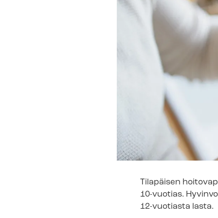
Tilapäisen hoitovapa
10-vuotias. Hy­vin­v
12-vuotiasta lasta.