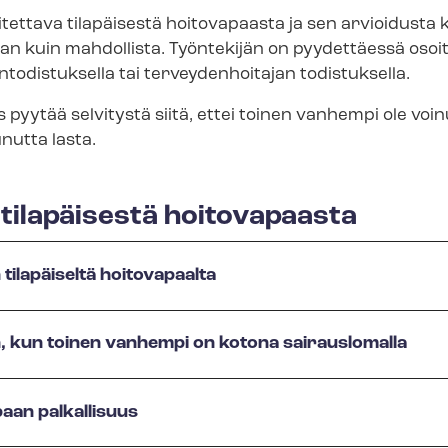
itettava tilapäisestä hoitovapaasta ja sen arvioidusta 
pian kuin mahdollista. Työntekijän on pyydettäessä osoi
n­to­dis­tuk­sel­la tai terveydenhoitajan todistuksella.
 pyytää selvitystä siitä, ettei toinen vanhempi ole voin
nutta lasta.
 tilapäisestä hoitovapaasta
tilapäiseltä hoitovapaalta
, kun toinen vanhempi on kotona sairauslomalla
paan palkallisuus