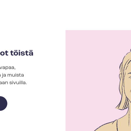
ot töistä
vapaa,
 ja muista
an sivuilla.