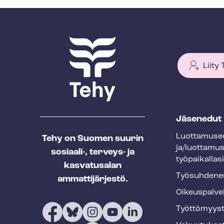
Liity
T
Jäsenedut
e
Luot­ta­muse­
Tehy on Suomen suurin
h
ja/luottamu
sosiaali-, terveys- ja
y
työpaikallasi
kasvatusalan
f
Työ­suh­de­ne
ammattijärjestö.
o
Oikeuspalve
o
Työt­tö­myys­