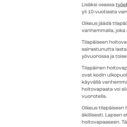
Lisäksi osassa
työe
yli 10-vuotiasta va
Oikeus jäädä tilapä
vanhemmalla, joka 
Tilapäiseen hoitov
sairastunutta lasta
yövuorossa ja tois
Tilapäinen hoitova
ovat kodin ulkopuol
käyvällä vanhemmall
hoitovapaata voi s
vuorotella.
Oikeus tilapäiseen 
äkillisesti. Lapsen 
hoitovapaaseen. Täl