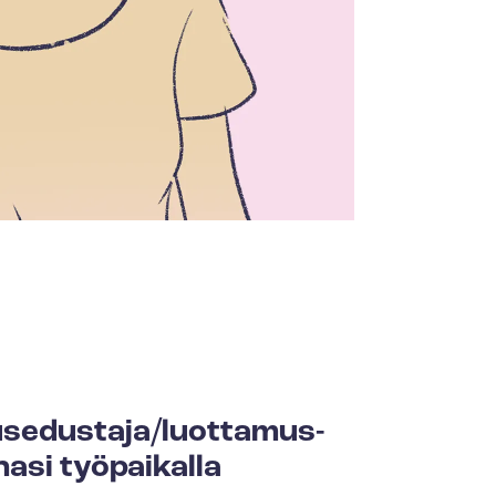
se­dus­ta­ja/luot­ta­mus­
­si työ­pai­kal­la