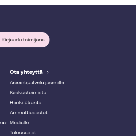
Kirjaudu toimijana
Ota yhteyttä
Asioin­ti­pal­ve­lu jäsenille
Keskustoimisto
Henkilökunta
Ammattiosastot
­ma­
Medialle
Talousasiat