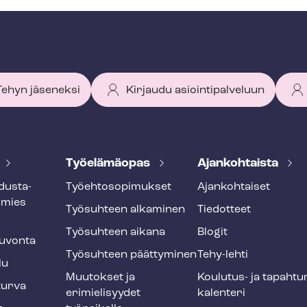
 Tehyn jäseneksi
Kirjaudu asiointipalveluun
Työelämäopas
Ajankohtaista
dus­ta­
Työ­eh­to­so­pi­muk­set
Ajankohtaiset
smies
Työsuhteen alkaminen
Tiedotteet
Työsuhteen aikana
Blogit
u­von­ta
Työsuhteen päättyminen
Tehy-lehti
lu
Muutokset ja
Koulutus- ja ta­pah­tu
tur­va
erimielisyydet
ka­len­te­ri