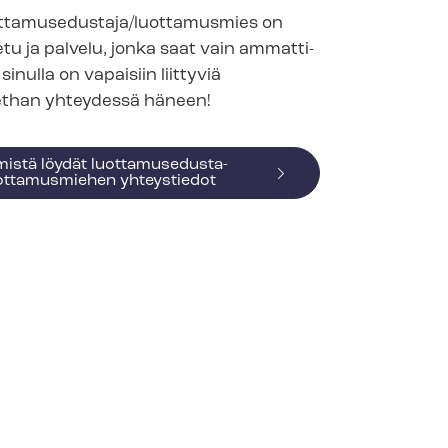
ottamusedustaja/luottamusmies on
u ja palvelu, jonka saat vain am­mat­ti­
s sinulla on vapaisiin liittyviä
ethan yhteydessä häneen!
istä löydät luot­ta­muse­dus­ta­
uottamusmiehen yhteystiedot