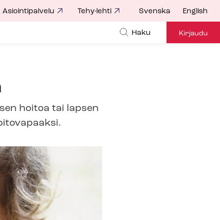
Asiointipalvelu
Tehy-lehti
Svenska
English
Haku
Kirjaudu
n
sen hoitoa tai lapsen
oitovapaaksi.