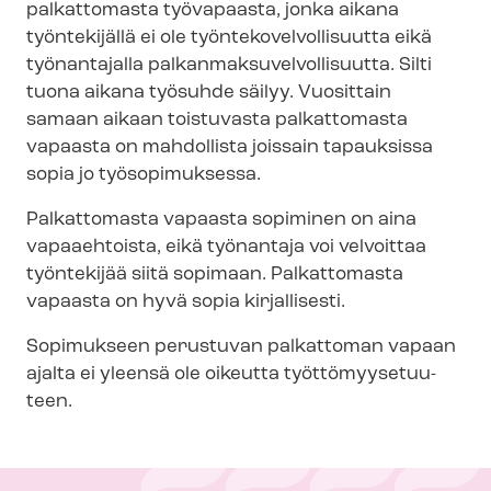
palkattomasta työvapaasta, jonka aikana
työntekijällä ei ole työn­te­ko­vel­vol­li­suut­ta eikä
työnantajalla pal­kan­mak­su­vel­vol­li­suut­ta. Silti
tuona aikana työsuhde säilyy. Vuosittain
samaan aikaan toistuvasta palkattomasta
vapaasta on mahdollista joissain tapauksissa
sopia jo työsopimuksessa.
Palkattomasta vapaasta sopiminen on aina
vapaaehtoista, eikä työnantaja voi velvoittaa
työntekijää siitä sopimaan. Palkattomasta
vapaasta on hyvä sopia kirjallisesti.
Sopimukseen perustuvan palkattoman vapaan
ajalta ei yleensä ole oikeutta työt­tö­myy­se­tuu­
teen.