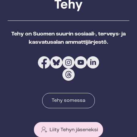
Tehy on Suomen suurin sosiaali-, terveys- ja
kasvatusalan ammattijärjestö.
Tehy somessa
Liity Tehyn jäseneksi