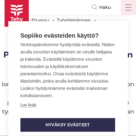
Hyppää
Haku
Op
pääsisältöön
ma
Etusivu
Työelämäopas
na
Työsuhteen aikana
Palkka
Sopiiko evästeiden käyttö?
Palkaton loma eli palkanmaksun keskeytys
Verkkopalvelumme hyödyntää evästeitä. Niiden
avulla sivuston käyttäminen on sinulle helppoa
Palkaton loma eli palkanmaksun
ja kätevää. Evästeitä käytämme sivuston
keskeytys
toimivuuden ja käyttökokemuksen
parantamiseksi. Osaa evästeistä käytämme
Joskus työnantajalla ei ole tarjota työtä
tilastointiin, jonka avulla kehitämme sivustoa.
lomien ajaksi, esimerkiksi hammaslääkäri on
Lisäksi hyödynnämme evästeitä mainonnan
lomalla tai työyksikkö on suljettu. Tilanne
kohdistamiseen.
pitäisi ensisijaisesti hoitaa niin, että myös
Lue lisää
työntekijä pitää oman vuosilomansa samaan
aikaan.
HYVÄKSY EVÄSTEET