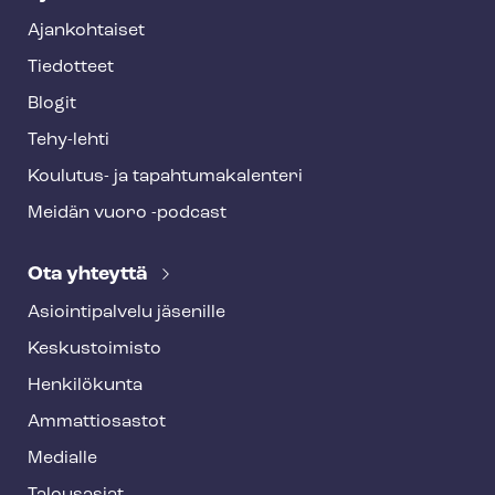
Ajankohtaiset
Tiedotteet
Blogit
Tehy-lehti
Koulutus- ja ta­pah­tu­ma­ka­len­te­ri
Meidän vuoro -podcast
Ota yhteyttä
Asioin­ti­pal­ve­lu jäsenille
Keskustoimisto
Henkilökunta
Ammattiosastot
Medialle