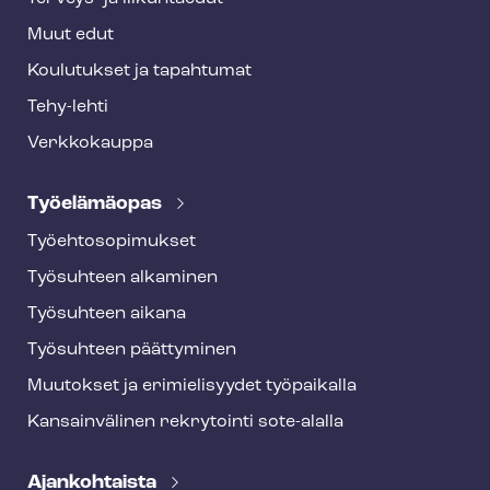
Muut edut
Koulutukset ja tapahtumat
Tehy-lehti
Verkkokauppa
Työelämäopas
Työ­eh­to­so­pi­muk­set
Työsuhteen alkaminen
Työsuhteen aikana
Työsuhteen päättyminen
Muutokset ja erimielisyydet työpaikalla
Kansainvälinen rekrytointi sote-alalla
Ajankohtaista