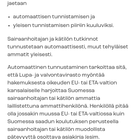
jaetaan
automaattisen tunnistamisen ja
yleisen tunnistamisen piiriin kuuluviksi.
Sairaanhoitajan ja kätilön tutkinnot
tunnustetaan automaattisesti, muut tehyläiset
ammatit yleisesti.
Automaattinen tunnustaminen tarkoittaa sitä,
että
Lupa- ja valvontavirasto
myöntää
hakemuksesta oikeuden EU- tai ETA-valtion
kansalaiselle harjoittaa Suomessa
sairaanhoitajan tai kätilön ammattia
laillistettuna ammattihenkilönä. Henkilöllä pitää
olla jossakin muussa EU- tai ETA-valtiossa kuin
Suomessa saadun koulutuksen perusteella
sairaanhoitajan tai kätilön muodollista
pätevyyttä osoittava asiakirja (esim.