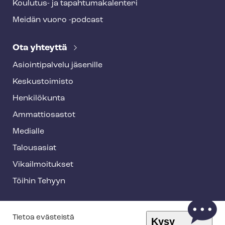
Koulutus- ja ta­pah­tu­ma­ka­len­te­ri
Meidän vuoro -podcast
Ota yhteyttä
Asioin­ti­pal­ve­lu jäsenille
Keskustoimisto
Henkilökunta
Ammattiosastot
Medialle
Talousasiat
Vi­kail­moi­tuk­set
Töihin Tehyyn
T
Tietoa evästeistä
Kysy