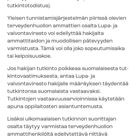
tutkintotodistus).
Yleisen tun­nis­ta­mis­jär­jes­tel­män piirissä olevien
terveydenhuollon ammattien osalta
Lupa- ja
valvontavirasto
voi edellyttää hakijalta
ammattitaidon ja muodollisen pätevyyden
varmistusta. Tämä voi olla joko sopeutumisaika
tai kelpoisuuskoe.
Jos hakijan tutkinto poikkeaa suomalaisesta tut­
kin­to­vaa­ti­muk­ses­ta, antaa
Lupa- ja
valvontavirasto
hakijalle määräyksen täydentää
tutkintonsa suomalaista vastaavaksi.
Tutkintojen vas­taa­vuusar­vioin­nis­sa käytetään
apuna oppilaitosten asiantuntemusta.
Lisäksi ulkomaalaisen tutkinnon suorittajan
osalta täytyy varmistaa terveydenhuollon
ammattihenkilöltä edellytettävä riittävä