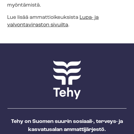
myöntämistä.
Lue lisää am­mat­tioi­keuk­sis­ta
Lupa- ja
valvontaviraston
sivuilta
.
Tehy on Suomen suurin sosiaali-, terveys- ja
kasvatusalan ammattijärjestö.