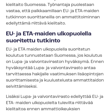
kielitaito Suomessa. Työnantaja puolestaan
vastaa, että palkkaamillaan EU- ja ETA-maiden
tutkinnon suorittaneilla on ammattitoiminnan
edellyttämä riittävä kielitaito.
EU- ja ETA-maiden ulkopuolella
suoritettu tutkinto
EU- ja ETA maiden ulkopuolella suoritetun
koulutus tunnustetaan Suomessa, jos koulutus
on
Lupa- ja valvontaviraston
hyväksymä. Ennen
hyväksyntää
Lupa- ja valvontavirasto
antaa
tarvittaessa hakijalle vaatimuksen lisäopintojen
suorittamisesta ja kuulustelusta ammattitaidon
selvittämiseksi.
Lisäksi
Lupa- ja valvontavirasto
edellyttää EU- ja
ETA- maiden ulkopuolelta tulevilta riittävää
kielitaitoa ennen ammattioikeuksien