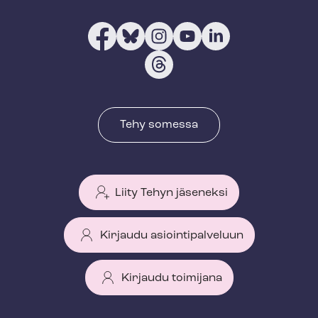
Tehy somessa
Liity Tehyn jäseneksi
Kirjaudu asiointipalveluun
Kirjaudu toimijana
T