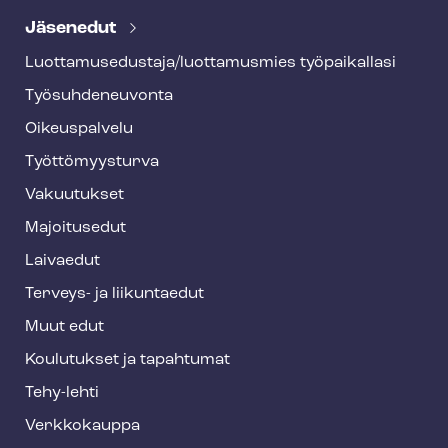
e
Jäsenedut
h
Luot­ta­muse­dus­ta­ja/luottamusmies työpaikallasi
y
Työ­suh­de­neu­von­ta
f
o
Oikeuspalvelu
o
Työt­tö­myys­tur­va
t
Vakuutukset
e
Majoitusedut
r
Laivaedut
Terveys- ja liikuntaedut
Muut edut
Koulutukset ja tapahtumat
Tehy-lehti
Verkkokauppa