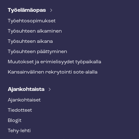
Työelämäopas
Työ­eh­to­so­pi­muk­set
Työsuhteen alkaminen
Työsuhteen aikana
Työsuhteen päättyminen
Muutokset ja erimielisyydet työpaikalla
Kansainvälinen rekrytointi sote-alalla
Ajankohtaista
Ajankohtaiset
Tiedotteet
Blogit
Tehy-lehti