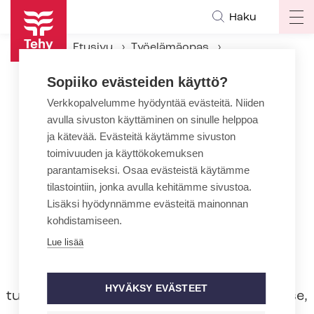
Hyppää
Haku
Op
pääsisältöön
ma
Etusivu
Työelämäopas
na
Työsuhteen aikana
Sopiiko evästeiden käyttö?
Koulutus ja osaaminen
Tutkinnon päivittäminen Suomeen tuleville
Verkkopalvelumme hyödyntää evästeitä. Niiden
avulla sivuston käyttäminen on sinulle helppoa
ja kätevää. Evästeitä käytämme sivuston
Tutkinnon päivittäminen
toimivuuden ja käyttökokemuksen
Suomeen tuleville
parantamiseksi. Osaa evästeistä käytämme
tilastointiin, jonka avulla kehitämme sivustoa.
Ulkomaisen terveydenhuollon tutkinnon
Lisäksi hyödynnämme evästeitä mainonnan
täydentämistä suomalaiseksi
kohdistamiseen.
terveydenhuollon am­mat­ti­tut­kin­nok­si
Lue lisää
määrittelee ulkomaisen tutkinnon
suorittamisen kohdemaa ja ajankohta,
HYVÄKSY EVÄSTEET
tutkinnon suorittajan kansalaisuus sekä se,