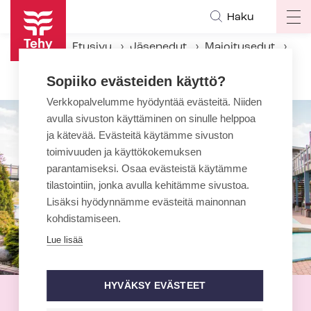
Hyppää
Haku
Op
pääsisältöön
ma
Etusivu
Jäsenedut
Majoitusedut
na
PowerPark Huvivaltio
Sopiiko evästeiden käyttö?
Verkkopalvelumme hyödyntää evästeitä. Niiden
avulla sivuston käyttäminen on sinulle helppoa
ja kätevää. Evästeitä käytämme sivuston
toimivuuden ja käyttökokemuksen
parantamiseksi. Osaa evästeistä käytämme
tilastointiin, jonka avulla kehitämme sivustoa.
Lisäksi hyödynnämme evästeitä mainonnan
kohdistamiseen.
Lue lisää
HYVÄKSY EVÄSTEET
PowerPark Huvivaltio