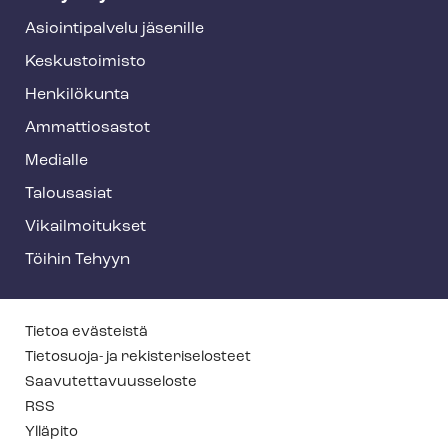
Asioin­ti­pal­ve­lu jäsenille
Keskustoimisto
Henkilökunta
Ammattiosastot
Medialle
Talousasiat
Vi­kail­moi­tuk­set
Töihin Tehyyn
T
Tietoa evästeistä
e
Tietosuoja- ja re­kis­te­ri­se­los­teet
Saa­vu­tet­ta­vuus­se­los­te
h
RSS
y
Ylläpito
f