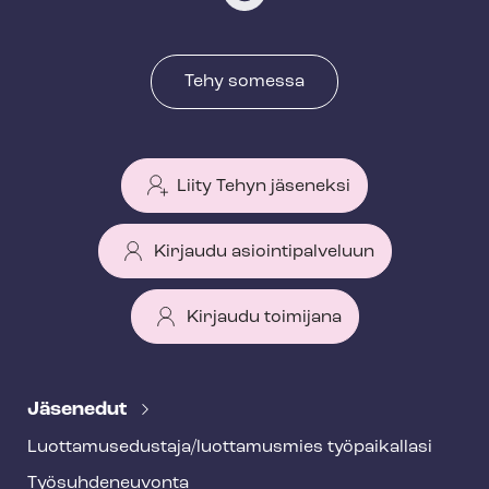
Tehy somessa
Liity Tehyn jäseneksi
Kirjaudu asiointipalveluun
Kirjaudu toimijana
T
e
Jäsenedut
h
Luot­ta­muse­dus­ta­ja/luottamusmies työpaikallasi
y
Työ­suh­de­neu­von­ta