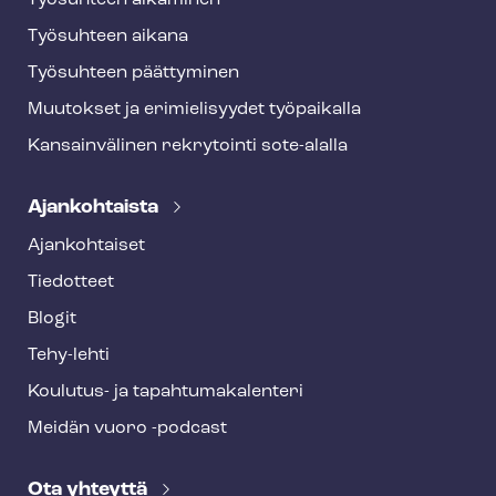
Työsuhteen alkaminen
Työsuhteen aikana
Työsuhteen päättyminen
Muutokset ja erimielisyydet työpaikalla
Kansainvälinen rekrytointi sote-alalla
Ajankohtaista
Ajankohtaiset
Tiedotteet
Blogit
Tehy-lehti
Koulutus- ja ta­pah­tu­ma­ka­len­te­ri
Meidän vuoro -podcast
Ota yhteyttä