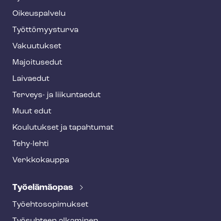
f
o
Oikeuspalvelu
o
Työt­tö­myys­tur­va
t
Vakuutukset
e
Majoitusedut
r
Laivaedut
Terveys- ja liikuntaedut
Muut edut
Koulutukset ja tapahtumat
Tehy-lehti
Verkkokauppa
Työelämäopas
Työ­eh­to­so­pi­muk­set