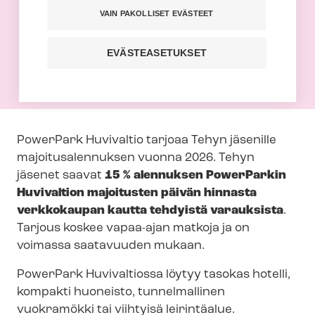
VAIN PAKOLLISET EVÄSTEET
Tehyn jäsenet saavat 15 % alennuksen
päivän hinnasta PowerParkin
EVÄSTEASETUKSET
Huvivaltion majoituksista.
PowerPark Huvivaltio tarjoaa Tehyn jäsenille
ma­joi­tus­alen­nuk­sen vuonna 2026. Tehyn
jäsenet saavat
15 % alennuksen PowerParkin
Huvivaltion majoitusten päivän hinnasta
verkkokaupan kautta tehdyistä varauksista
.
Tarjous koskee vapaa-ajan matkoja ja on
voimassa saatavuuden mukaan.
PowerPark Huvivaltiossa löytyy tasokas hotelli,
kompakti huoneisto, tunnelmallinen
vuokramökki tai viihtyisä leirintäalue.