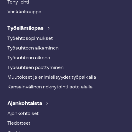
Tehy-lehti
Verkkokauppa
Työelämäopas
Työ­eh­to­so­pi­muk­set
Työsuhteen alkaminen
Työsuhteen aikana
Työsuhteen päättyminen
Muutokset ja erimielisyydet työpaikalla
Kansainvälinen rekrytointi sote-alalla
Ajankohtaista
Ajankohtaiset
Tiedotteet