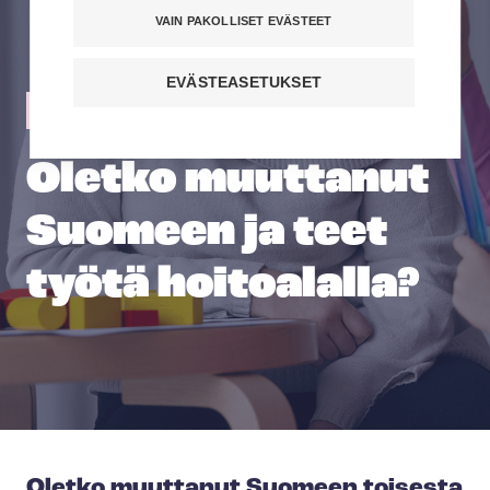
VAIN PAKOLLISET EVÄSTEET
EVÄSTEASETUKSET
Töissä Suomessa
Oletko muuttanut
Suomeen ja teet
työtä hoitoalalla?
Oletko muuttanut Suomeen toisesta