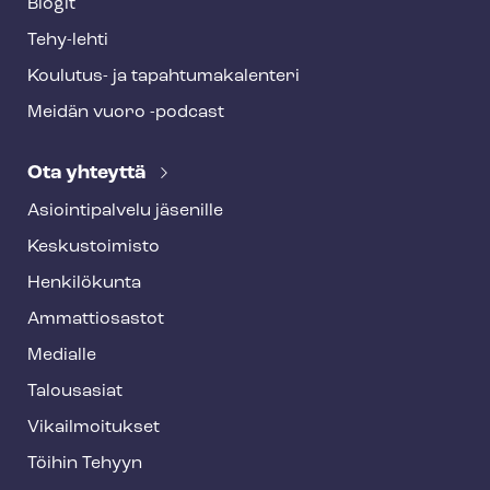
Blogit
Tehy-lehti
Koulutus- ja ta­pah­tu­ma­ka­len­te­ri
Meidän vuoro -podcast
Ota yhteyttä
Asioin­ti­pal­ve­lu jäsenille
Keskustoimisto
Henkilökunta
Ammattiosastot
Medialle
Talousasiat
Vi­kail­moi­tuk­set
Töihin Tehyyn