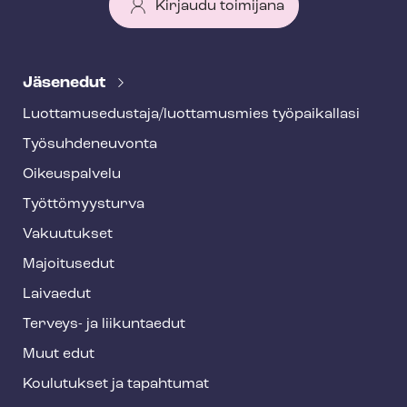
Kirjaudu toimijana
T
e
Jäsenedut
h
Luot­ta­muse­dus­ta­ja/luottamusmies työpaikallasi
y
Työ­suh­de­neu­von­ta
f
o
Oikeuspalvelu
o
Työt­tö­myys­tur­va
t
Vakuutukset
e
Majoitusedut
r
Laivaedut
Terveys- ja liikuntaedut
Muut edut
Koulutukset ja tapahtumat