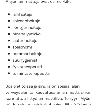
Alojen ammatteja ovat esimerkiksi
lähihoitaja
sairaanhoitaja
röntgenhoitaja
bioanalyytikko
lastenhoitaja
sosionomi
hammashoitaja
suuhygienisti
fysioterapeutti
toi­min­ta­te­ra­peut­ti.
Jos olet töissä ja sinulla on sosiaalialan,
terveysalan tai kasvatusalan ammatti, sinun
kannattaa liittyä ammattiliitto Tehyyn.
Myös
näiden alojen opiskelijat voivat liittyä Tehyyn.