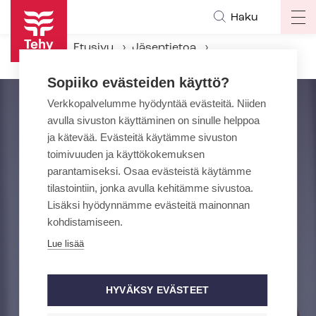
Hyppää
Haku
Op
pääsisältöön
ma
Etusivu
Jäsentietoa
na
Oletko muuttanut Suomeen ja teet työtä hoitoalalla?
Sopiiko evästeiden käyttö?
Verkkopalvelumme hyödyntää evästeitä. Niiden
avulla sivuston käyttäminen on sinulle helppoa
ja kätevää. Evästeitä käytämme sivuston
toimivuuden ja käyttökokemuksen
parantamiseksi. Osaa evästeistä käytämme
tilastointiin, jonka avulla kehitämme sivustoa.
Lisäksi hyödynnämme evästeitä mainonnan
kohdistamiseen.
Lue lisää
HYVÄKSY EVÄSTEET