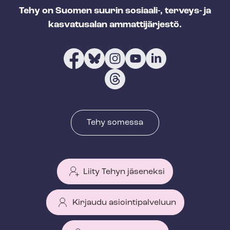
Tehy on Suomen suurin sosiaali-, terveys- ja
kasvatusalan ammattijärjestö.
Tehy somessa
Liity Tehyn jäseneksi
Kirjaudu asiointipalveluun