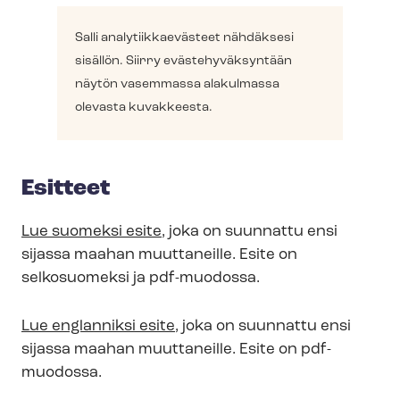
Salli ana­ly­tiik­kae­väs­teet nähdäksesi
sisällön. Siirry eväs­te­hy­väk­syn­tään
näytön vasemmassa alakulmassa
olevasta kuvakkeesta.
Esitteet
Lue suomeksi esite
, joka on suunnattu ensi
sijassa maahan muuttaneille. Esite on
selkosuomeksi ja pdf-muodossa.
Lue englanniksi esite
, joka on suunnattu ensi
sijassa maahan muuttaneille. Esite on pdf-
muodossa.