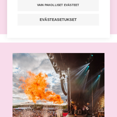
Tehyn jäsenet saavat etuja ja alennuksia
VAIN PAKOLLISET EVÄSTEET
erilaisista tapahtumista, kuten
festareista.
EVÄSTEASETUKSET