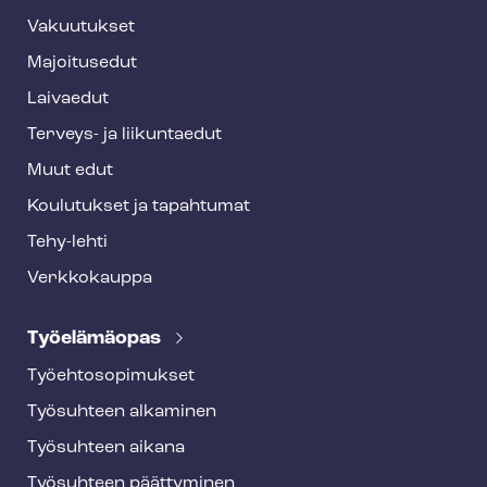
t
Vakuutukset
e
Majoitusedut
r
Laivaedut
Terveys- ja liikuntaedut
Muut edut
Koulutukset ja tapahtumat
Tehy-lehti
Verkkokauppa
Työelämäopas
Työ­eh­to­so­pi­muk­set
Työsuhteen alkaminen
Työsuhteen aikana
Työsuhteen päättyminen