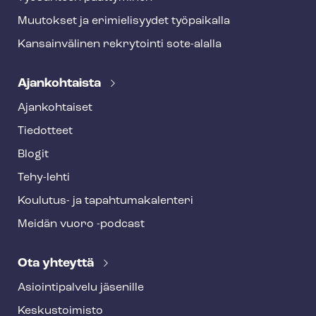
Muutokset ja erimielisyydet työpaikalla
Kansainvälinen rekrytointi sote-alalla
Ajankohtaista
Ajankohtaiset
Tiedotteet
Blogit
Tehy-lehti
Koulutus- ja ta­pah­tu­ma­ka­len­te­ri
Meidän vuoro -podcast
Ota yhteyttä
Asioin­ti­pal­ve­lu jäsenille
Keskustoimisto