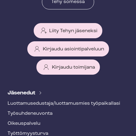
Tehy somessa
Liity Tehyn jäseneksi
Kirjaudu asiointipalveluun
Kirjaudu toimijana
T
e
Jäsenedut
h
Luot­ta­muse­dus­ta­ja/luottamusmies työpaikallasi
y
Työ­suh­de­neu­von­ta
f
o
Oikeuspalvelu
o
Työt­tö­myys­tur­va