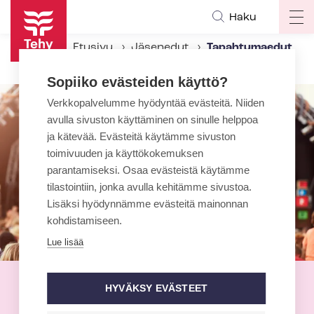
Hyppää
Haku
Op
pääsisältöön
ma
Etusivu
Jäsenedut
Tapahtumaedut
na
Sopiiko evästeiden käyttö?
Verkkopalvelumme hyödyntää evästeitä. Niiden
avulla sivuston käyttäminen on sinulle helppoa
ja kätevää. Evästeitä käytämme sivuston
toimivuuden ja käyttökokemuksen
parantamiseksi. Osaa evästeistä käytämme
tilastointiin, jonka avulla kehitämme sivustoa.
Lisäksi hyödynnämme evästeitä mainonnan
kohdistamiseen.
Lue lisää
Tapahtumaedut
HYVÄKSY EVÄSTEET