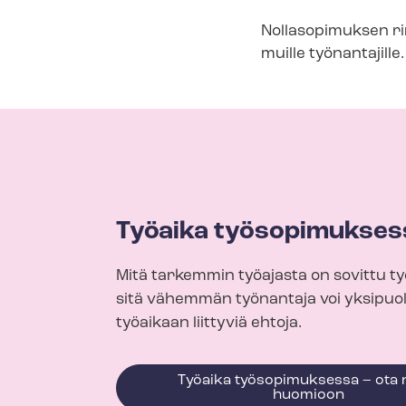
Nollasopimuksen rin
muille työnantajille.
Työaika työsopimukses
Mitä tarkemmin työajasta on sovittu t
sitä vähemmän työnantaja voi yksipuol
työaikaan liittyviä ehtoja.
Työaika työsopimuksessa – ota
huomioon