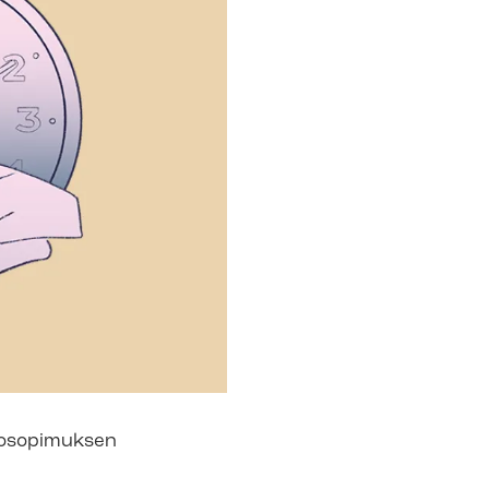
htosopimuksen