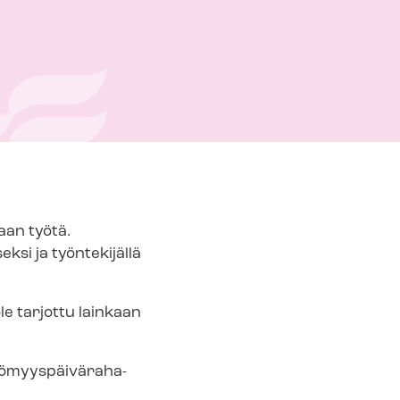
aan työtä.
si ja työntekijällä
le tarjottu lainkaan
­myys­päi­vä­ra­ha­