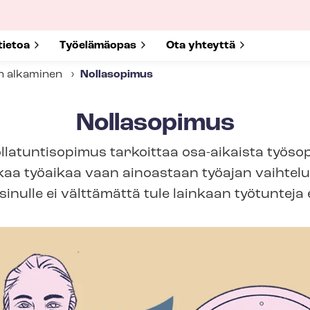
submenu for
tietoa
Show submenu for
Työelämäopas
Show submenu for
Ota yhteyttä
n alkaminen
Nollasopimus
Nollasopimus
llatuntisopimus tarkoittaa osa-aikaista työsop
kaa työaikaa vaan ainoastaan työajan vaihteluv
inulle ei välttämättä tule lainkaan työtunteja 