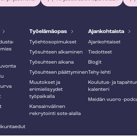
Työelämäopas
Ajankohtaista
dus­ta­
Työ­eh­to­so­pi­muk­set
Ajankohtaiset
smies
Työsuhteen alkaminen
Tiedotteet
Työsuhteen aikana
Blogit
u­von­ta
Työsuhteen päättyminen
Tehy-lehti
lu
Muutokset ja
Koulutus- ja ta­pah­tu
tur­va
erimielisyydet
ka­len­te­ri
t
työpaikalla
Meidän vuoro -podc
t
Kansainvälinen
rekrytointi sote-alalla
liikuntaedut