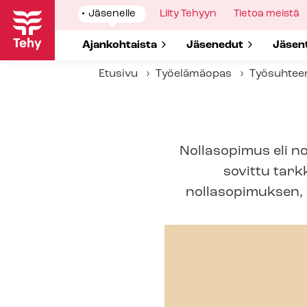
Hyppää
Show
Jäsenelle
Show
Liity Tehyyn
Show
Tietoa meistä
pääsisältöön
submenu
submenu
submenu
for
for
for
Show submenu for
Ajankohtaista
Show submenu for
Jäsenedut
Show 
Jäsen
Etusivu
Työelämäopas
Työsuhtee
Nollasopimus eli no
sovittu tark
nollasopimuksen, s