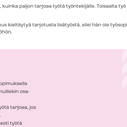
kuinka paljon tarjoaa työtä työntekijälle. Toisaalta työ v
keus kieltäytyä tarjotusta lisätyöstä, ellei hän ole työ
öhön.
sopimuksella
muillekin osa-
ötä tarjoaa, jos
.
esti työtä