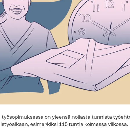
li työsopimuksessa on yleensä nollasta tunnista työe
työaikaan, esimerkiksi 115 tuntia kolmessa viikossa.