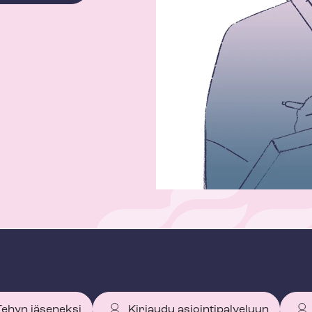
 Tehyn jäseneksi
Kirjaudu asiointipalveluun