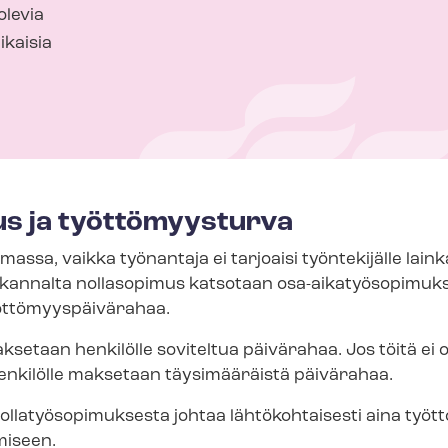
olevia
ikaisia
us ja työttömyysturva
assa, vaikka työnantaja ei tarjoaisi työntekijälle laink
annalta nollasopimus katsotaan osa-​aikatyösopimuksek
­tö­myys­päi­vä­ra­haa.
ksetaan henkilölle soviteltua päivärahaa. Jos töitä ei o
 henkilölle maksetaan täysimääräistä päivärahaa.
la­työ­so­pi­muk­ses­ta johtaa lähtökohtaisesti aina työt­tö
miseen.