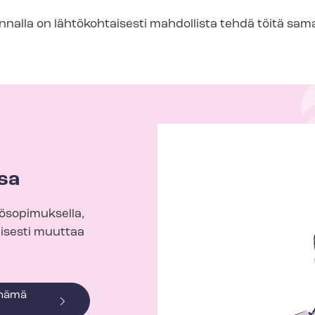
nalla on lähtökohtaisesti mahdollista tehdä töitä sam
sa
yösopimuksella,
isesti muuttaa
 nämä