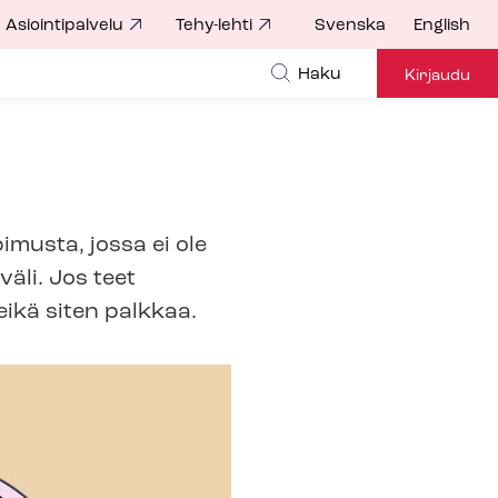
Asiointipalvelu
Tehy-lehti
Svenska
English
Haku
Kirjaudu
imusta, jossa ei ole
äli. Jos teet
eikä siten palkkaa.