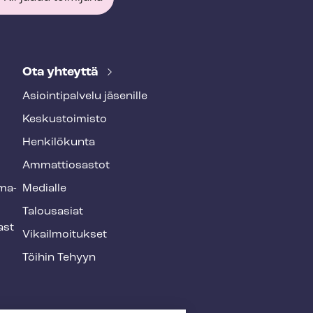
Ota yhteyttä
Asioin­ti­pal­ve­lu jäsenille
Keskustoimisto
Henkilökunta
Ammattiosastot
­ma­
Medialle
Talousasiat
ast
Vi­kail­moi­tuk­set
Töihin Tehyyn