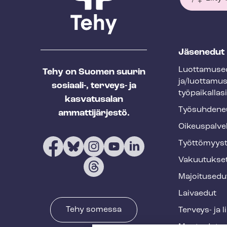
T
Jäsenedut
e
Luot­ta­muse­
Tehy on Suomen suurin
h
ja/luottamu
sosiaali-, terveys- ja
y
työpaikallasi
kasvatusalan
f
Työ­suh­de­ne
ammattijärjestö.
o
Oikeuspalve
o
Työt­tö­myys­
t
Vakuutukse
e
Majoitusedu
r
Laivaedut
Tehy somessa
Terveys- ja 