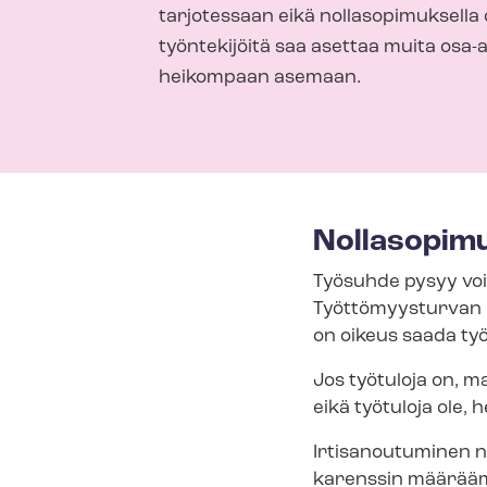
tarjotessaan eikä nollasopimuksella 
työntekijöitä saa asettaa muita osa-a
heikompaan asemaan.
Nollasopim
Työsuhde pysyy voim
Työttömyysturvan k
on oikeus saada työt
Jos työtuloja on, ma
eikä työtuloja ole,
Irtisanoutuminen nol­
ka­rens­sin määrää