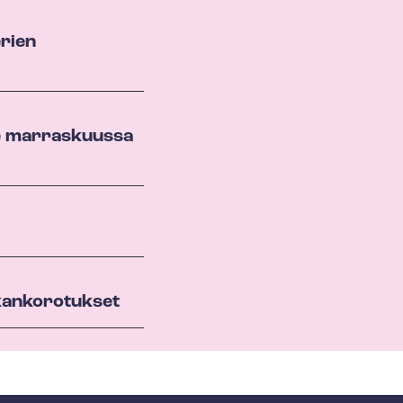
­rien
ee marraskuussa
alkankorotukset