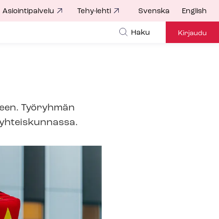
Asiointipalvelu
Tehy-lehti
Svenska
English
Haku
Kirjaudu
teen. Työryhmän
 yhteiskunnassa.