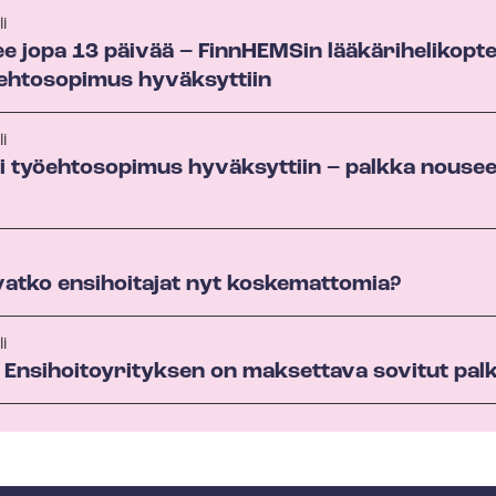
i
jopa 13 päivää – FinnHEMSin lää­kä­ri­he­li­kop­te
öehtosopimus hyväksyttiin
i
usi työehtosopimus hyväksyttiin – palkka nous
vatko ensihoitajat nyt koskemattomia?
i
En­si­hoi­to­y­ri­tyk­sen on maksettava sovitut p