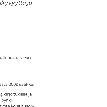
näkyvyyttä ja
lisuutta, vi­ran­
esta 2009 saakka.
­joi­tuk­sil­la ja
a pyrkii
ötä kou­lu­tusor­