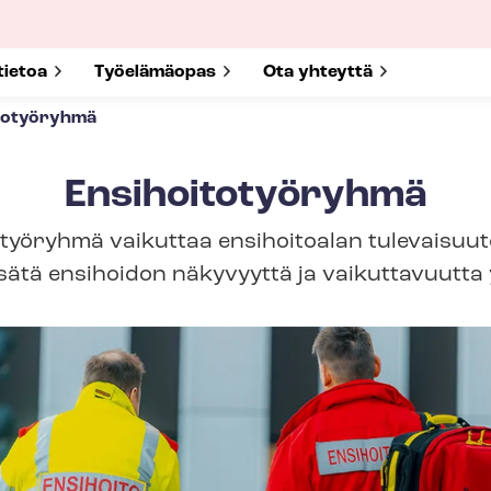
submenu for
tietoa
Show submenu for
Työelämäopas
Show submenu for
Ota yhteyttä
totyöryhmä
Ensihoitotyöryhmä
otyöryhmä vaikuttaa ensihoitoalan tulevaisuu
lisätä ensihoidon näkyvyyttä ja vaikuttavuutta