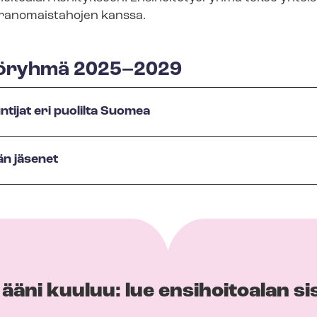
a viranomaistahojen kanssa.
yöryhmä 2025–2029
ntijat eri puolilta Suomea
män jäsenet
ääni kuuluu: lue ensihoitoalan si