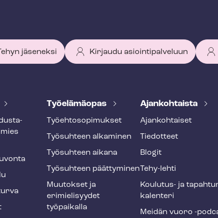
 Tehyn jäseneksi
Kirjaudu asiointipalveluun
Työelämäopas
Ajankohtaista
dus­ta­
Työ­eh­to­so­pi­muk­set
Ajankohtaiset
smies
Työsuhteen alkaminen
Tiedotteet
Työsuhteen aikana
Blogit
u­von­ta
Työsuhteen päättyminen
Tehy-lehti
lu
Muutokset ja
Koulutus- ja ta­pah­tu
tur­va
erimielisyydet
ka­len­te­ri
t
työpaikalla
Meidän vuoro -podc