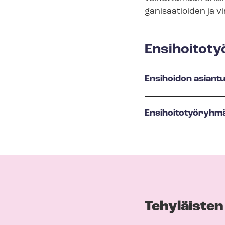
ga­ni­saa­tioi­den j
Ensihoitot
Ensihoidon asiantu
En­si­hoi­to­työ­ryh­
Tehyläisten 