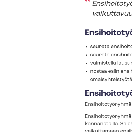
En­si­hoi­to
vaikuttavuu
En­si­hoi­to
seurata ensihoit
seurata ensihoi
valmistella lausu
nostaa esiin ensi
omai­syh­teis­työ­tä
Ensihoitot
Ensihoitotyöryhmä 
Ensihoitotyöryhmä tu
kannanotoilla. Se osa
vaikuttamaan ensih