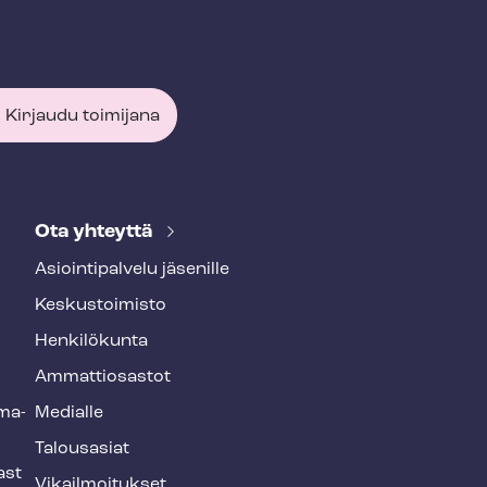
Kirjaudu toimijana
Ota yhteyttä
Asioin­ti­pal­ve­lu jäsenille
Keskustoimisto
Henkilökunta
Ammattiosastot
­ma­
Medialle
Talousasiat
ast
Vi­kail­moi­tuk­set