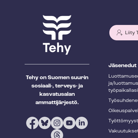
Liity
T
Jäsenedut
e
Luot­ta­muse­
Tehy on Suomen suurin
h
ja/luottamu
sosiaali-, terveys- ja
y
työpaikallasi
kasvatusalan
f
Työ­suh­de­ne
ammattijärjestö.
o
Oikeuspalve
o
Työt­tö­myys­
t
Vakuutukse