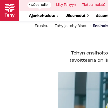
Hyppää
Show
Jäsenelle
Show
Liity Tehyyn
Show
Tietoa meistä
pääsisältöön
submenu
submenu
submenu
for
for
for
Show submenu for
Ajankohtaista
Show submenu for
Jäsenedut
Show 
Jäsen
Etusivu
Tehy ja tehyläiset
Ensihoi
Tehyn ensihoit
tavoitteena on 