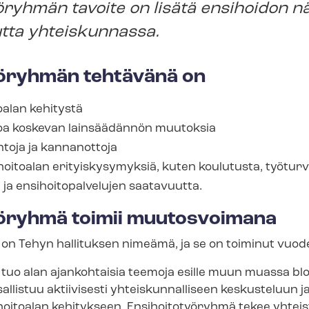
­työ­ryh­män tavoite on lisätä ensihoidon 
tta yhteiskunnassa.
­työ­ryh­män tehtävänä on
oalan kehitystä
toa koskevan lainsäädännön muutoksia
ntoja ja kannanottoja
hoitoalan erityiskysymyksiä, kuten koulutusta, työturval
 ja en­si­hoi­to­pal­ve­lu­jen saatavuutta.
yöryhmä toimii muutosvoimana
on Tehyn hallituksen nimeämä, ja se on toiminut vuod
o alan ajankohtaisia teemoja esille muun muassa blo­gi­kir
llistuu aktiivisesti yh­teis­kun­nal­li­seen keskusteluun j
oitoalan kehitykseen. Ensihoitotyöryhmä tekee yhteisty