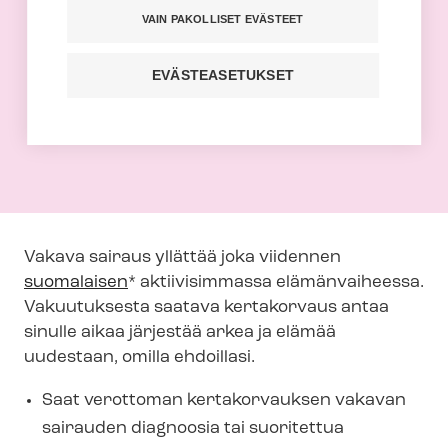
varalle
VAIN PAKOLLISET EVÄSTEET
Tehyn jäsenenä voit hankkia
EVÄSTEASETUKSET
Mandatumista vakuutuksen vakavan
sairauden varalta - saat 10 %
korotuksen korvaussummaan.
Vakava sairaus yllättää joka viidennen
suomalaisen
* aktiivisimmassa elämänvaiheessa.
Vakuutuksesta saatava kertakorvaus antaa
sinulle aikaa järjestää arkea ja elämää
uudestaan, omilla ehdoillasi.
Saat verottoman kertakorvauksen vakavan
sairauden diagnoosia tai suoritettua