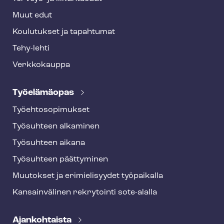
Muut edut
Koulutukset ja tapahtumat
Tehy-lehti
Verkkokauppa
Työelämäopas
Työ­eh­to­so­pi­muk­set
Työsuhteen alkaminen
Työsuhteen aikana
Työsuhteen päättyminen
Muutokset ja erimielisyydet työpaikalla
Kansainvälinen rekrytointi sote-alalla
Ajankohtaista