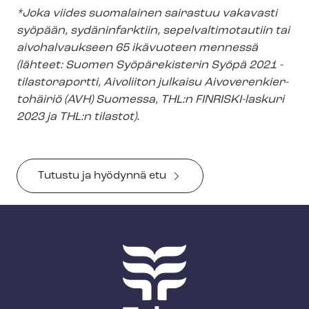
*Joka viides suomalainen sairastuu vakavasti
syöpään, sydäninfarktiin, se­pel­val­ti­mo­tau­tiin tai
aivohalvaukseen 65 ikävuoteen mennessä
(lähteet: Suomen Syöpärekisterin Syöpä 2021 -
tilastoraportti, Aivoliiton julkaisu Ai­vo­ve­ren­kier­
to­häi­riö (AVH) Suomessa, THL:n FINRISKI-laskuri
2023 ja THL:n tilastot).
Tutustu ja hyödynnä etu