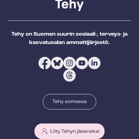
Tehy on Suomen suurin sosiaali-, terveys- ja
kasvatusalan ammattijärjestö.
Tehy somessa
Liity Tehyn jäseneksi