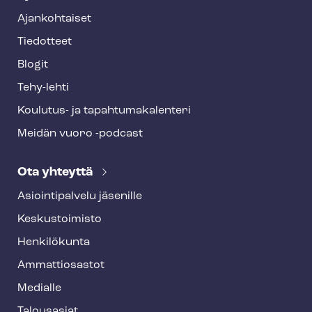
Ajankohtaiset
Tiedotteet
Blogit
Tehy-lehti
Koulutus- ja ta­pah­tu­ma­ka­len­te­ri
Meidän vuoro -podcast
Ota yhteyttä
Asioin­ti­pal­ve­lu jäsenille
Keskustoimisto
Henkilökunta
Ammattiosastot
Medialle
Talousasiat