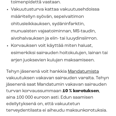
toimenpidettä vastaan.
Vakuutusturva kattaa vakuutusehdoissa
määritellyn syövän, sepelvaltimon
ohitusleikkauksen, sydäninfarktin,
munuaisten vajaatoiminnan, MS-taudin,
aivohalvauksen ja elin- tai luuydinsiirron.
Korvauksen voit käyttää miten haluat,
esimerkiksi sairauden hoitokulujen, lainan tai
arjen juoksevien kulujen maksamiseen.
Tehyn jäsenenä voit hankkia
Mandatumista
vakuutuksen vakavan sairauden varalta. Tehyn
jäsenenä saat Mandatumin vakavan sairauden
turvan korvaussummaan
10 % korotuksen
,
aina 100 000 euroon asti.
Edun saamisen
edellytyksenä on, että vakuutetun
terveydentilasta ei aiheudu maksunkorotuksia.