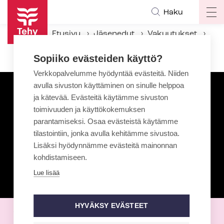
Hyppää
Haku
Op
pääsisältöön
ma
Etusivu
Jäsenedut
Vakuutukset
na
Vakuutus vakavan sairauden varalle
Sopiiko evästeiden käyttö?
Verkkopalvelumme hyödyntää evästeitä. Niiden
avulla sivuston käyttäminen on sinulle helppoa
ja kätevää. Evästeitä käytämme sivuston
toimivuuden ja käyttökokemuksen
parantamiseksi. Osaa evästeistä käytämme
tilastointiin, jonka avulla kehitämme sivustoa.
Lisäksi hyödynnämme evästeitä mainonnan
kohdistamiseen.
Lue lisää
HYVÄKSY EVÄSTEET
Vakuutus vakavan sairauden