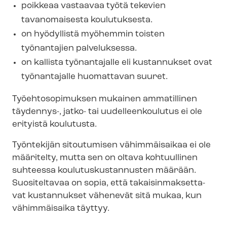
poikkeaa vastaavaa työtä tekevien
tavanomaisesta koulutuksesta.
on hyödyllistä myöhemmin toisten
työnantajien palveluksessa.
on kallista työnantajalle eli kustannukset ovat
työnantajalle huomattavan suuret.
Työehtosopimuksen mukainen ammatillinen
täydennys-, jatko- tai uudelleenkoulutus ei ole
erityistä koulutusta.
Työntekijän sitoutumisen vähimmäisaikaa ei ole
määritelty, mutta sen on oltava kohtuullinen
suhteessa kou­lu­tus­kus­tan­nus­ten määrään.
Suositeltavaa on sopia, että ta­kai­sin­mak­set­ta­
vat kustannukset vähenevät sitä mukaa, kun
vähimmäisaika täyttyy.