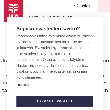
Hyppää
Haku
Op
pääsisältöön
ma
Etusivu
Työelämäopas
na
Työsuhteen päättyminen
Sopiiko evästeiden käyttö?
Kou­lu­tus­kus­tan­nus­ten takaisinmaksu
Verkkopalvelumme hyödyntää evästeitä. Niiden
avulla sivuston käyttäminen on sinulle helppoa
Kou­lu­tus­kus­tan­nus­ten
ja kätevää. Evästeitä käytämme sivuston
takaisinmaksu
toimivuuden ja käyttökokemuksen
parantamiseksi. Osaa evästeistä käytämme
Jos työnantaja maksaa työntekijälle erityisen
tilastointiin, jonka avulla kehitämme sivustoa.
koulutuksen, työnantaja voi vastineeksi
Lisäksi hyödynnämme evästeitä mainonnan
vaatia työntekijää sitoutumaan työhönsä
kohdistamiseen.
tietyn vähimmäisajan. Jos vähimmäisaika ei
Lue lisää
täyty, joutuu työntekijä maksamaan takaisin
kou­lu­tus­kus­tan­nuk­sia.
HYVÄKSY EVÄSTEET