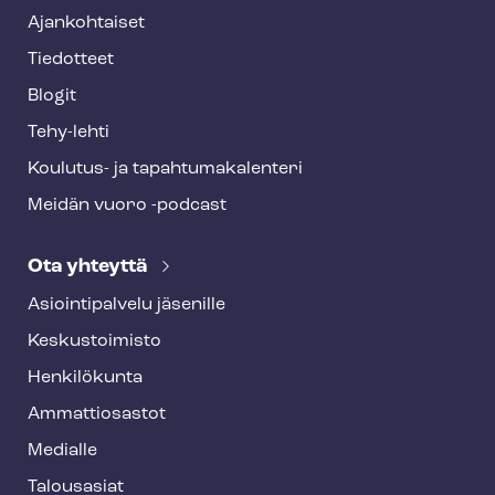
Ajankohtaiset
Tiedotteet
Blogit
Tehy-lehti
Koulutus- ja ta­pah­tu­ma­ka­len­te­ri
Meidän vuoro -podcast
Ota yhteyttä
Asioin­ti­pal­ve­lu jäsenille
Keskustoimisto
Henkilökunta
Ammattiosastot
Medialle
Talousasiat