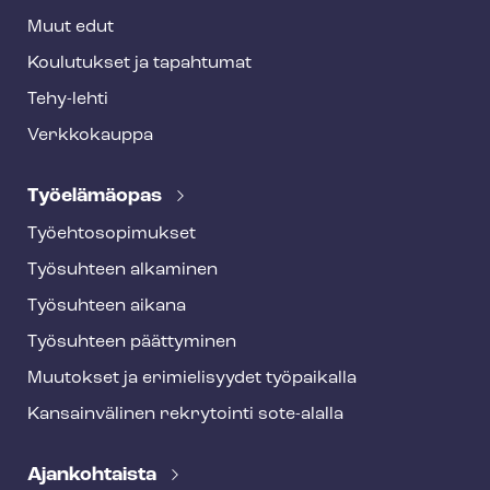
Muut edut
Koulutukset ja tapahtumat
Tehy-lehti
Verkkokauppa
Työelämäopas
Työ­eh­to­so­pi­muk­set
Työsuhteen alkaminen
Työsuhteen aikana
Työsuhteen päättyminen
Muutokset ja erimielisyydet työpaikalla
Kansainvälinen rekrytointi sote-alalla
Ajankohtaista