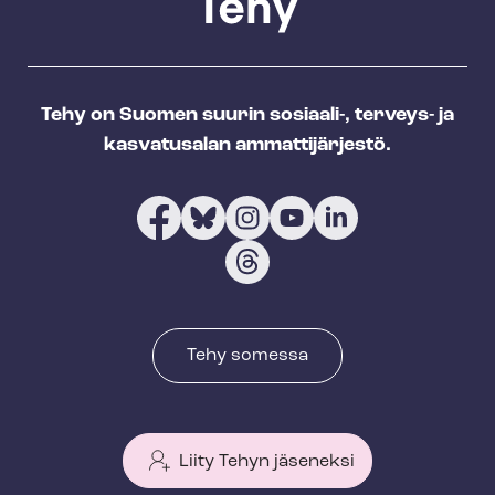
Tehy on Suomen suurin sosiaali-, terveys- ja
kasvatusalan ammattijärjestö.
Tehy somessa
Liity Tehyn jäseneksi