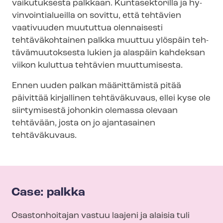
vaikutuksesta palkkaan. Kuntasektorilla ja hy­
vin­voin­tia­lueil­la on sovittu, että tehtävien
vaativuuden muututtua olennaisesti
tehtäväkohtainen palkka muuttuu ylöspäin teh­
tä­vä­muu­tok­ses­ta lukien ja alaspäin kahdeksan
viikon kuluttua tehtävien muuttumisesta.
Ennen uuden palkan määrittämistä pitää
päivittää kirjallinen tehtäväkuvaus, ellei kyse ole
siirtymisestä johonkin olemassa olevaan
tehtävään, josta on jo ajantasainen
tehtäväkuvaus.
Case: palkka
Osastonhoitajan vastuu laajeni ja alaisia tuli