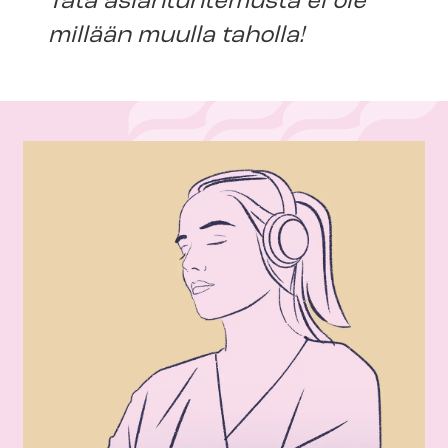
Tätä asiantuntemusta ei ole
millään muulla taholla!