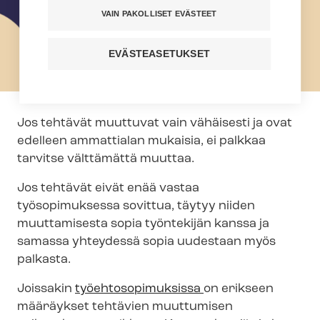
VAIN PAKOLLISET EVÄSTEET
EVÄSTEASETUKSET
Jos tehtävät muuttuvat vain vähäisesti ja ovat
edelleen ammattialan mukaisia, ei palkkaa
tarvitse välttämättä muuttaa.
Jos tehtävät eivät enää vastaa
työsopimuksessa sovittua, täytyy niiden
muuttamisesta sopia työntekijän kanssa ja
samassa yhteydessä sopia uudestaan myös
palkasta.
Joissakin
työ­eh­to­so­pi­muk­sis­sa
on erikseen
määräykset tehtävien muuttumisen