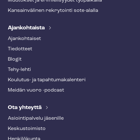
Muutokset ja erimielisyydet työpaikalla
Kansainvälinen rekrytointi sote-alalla
Ajankohtaista
Ajankohtaiset
Tiedotteet
Blogit
Tehy-lehti
Koulutus- ja ta­pah­tu­ma­ka­len­te­ri
Meidän vuoro -podcast
Ota yhteyttä
Asioin­ti­pal­ve­lu jäsenille
Keskustoimisto
Henkilökunta