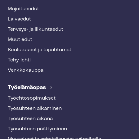
e
Majoitusedut
r
Laivaedut
Terveys- ja liikuntaedut
Muut edut
Koulutukset ja tapahtumat
Tehy-lehti
Verkkokauppa
Työelämäopas
Työ­eh­to­so­pi­muk­set
Työsuhteen alkaminen
Työsuhteen aikana
Työsuhteen päättyminen