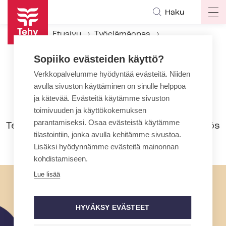
Hyppää
Haku
Op
pääsisältöön
ma
Etusivu
Työelämäopas
na
Työsuhteen aikana
Palkka
Sopiiko evästeiden käyttö?
Palkka tehtävien muuttuessa
Verkkopalvelumme hyödyntää evästeitä. Niiden
avulla sivuston käyttäminen on sinulle helppoa
Palkka tehtävien muuttuessa
ja kätevää. Evästeitä käytämme sivuston
Palkka määräytyy tehtävien mukaan.
toimivuuden ja käyttökokemuksen
parantamiseksi. Osaa evästeistä käytämme
Tehtävien muuttuessa pitää tarkistaa myös
tilastointiin, jonka avulla kehitämme sivustoa.
palkkausperuste uudelleen.
Lisäksi hyödynnämme evästeitä mainonnan
kohdistamiseen.
Lue lisää
HYVÄKSY EVÄSTEET