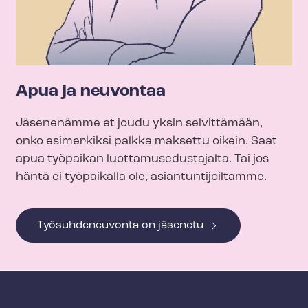
Apua ja neuvontaa
Jäsenenämme et joudu yksin selvittämään,
onko esimerkiksi palkka maksettu oikein. Saat
apua työpaikan luot­ta­muse­dus­ta­jal­ta. Tai jos
häntä ei työpaikalla ole, asian­tun­ti­joil­tam­me.
Työsuhdeneuvonta on jäsenetu