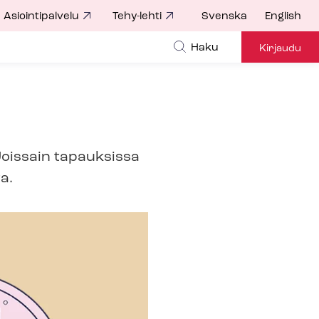
Asiointipalvelu
Tehy-lehti
Svenska
English
Haku
Kirjaudu
Joissain tapauksissa
a.