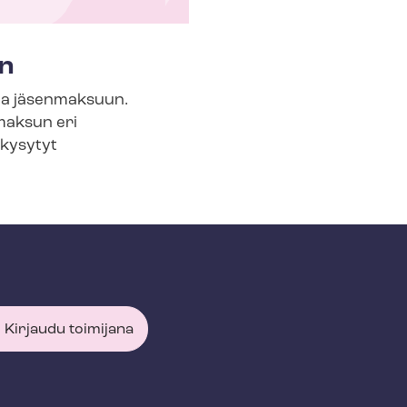
in
n ja jäsenmaksuun.
enmaksun eri
 kysytyt
Kirjaudu toimijana