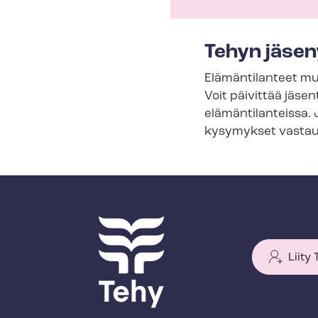
s
e
Tehyn jäsen
c
Elämäntilanteet muu
t
Voit päivittää jäsent
i
elämäntilanteissa. 
o
kysymykset vastau
n
m
e
n
u
Liity