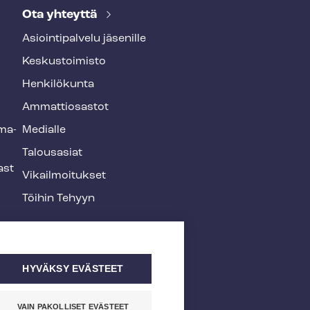
Ota yhteyttä
Asioin­ti­pal­ve­lu jäsenille
Keskustoimisto
Henkilökunta
Ammattiosastot
­ma­
Medialle
Talousasiat
ast
Vi­kail­moi­tuk­set
Töihin Tehyyn
HYVÄKSY EVÄSTEET
VAIN PAKOLLISET EVÄSTEET