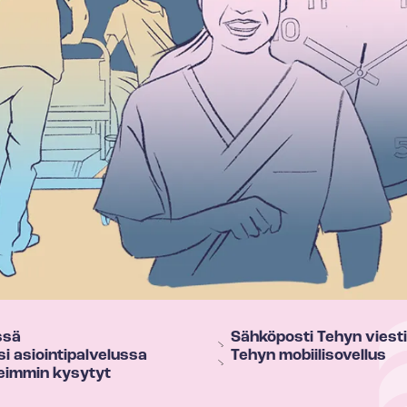
ssä
Sähköposti Tehyn viest
 asioin­ti­pal­ve­lus­sa
Tehyn mobiilisovellus
eimmin kysytyt