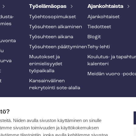
Työelämäopas
Ajankohtaista
dus­ta­
Työ­eh­to­so­pi­muk­set
Ajankohtaiset
smies
Työsuhteen alkaminen
Tiedotteet
Työsuhteen aikana
Blogit
u­von­ta
Työsuhteen päättyminen
Tehy-lehti
lu
Muutokset ja
Koulutus- ja ta­pah­tu
tur­va
erimielisyydet
ka­len­te­ri
t
työpaikalla
Meidän vuoro -podc
t
Kansainvälinen
rekrytointi sote-alalla
liikuntaedut
ttö?
itä. Niiden avulla sivuston käyttäminen on sinulle
ja
ytämme sivuston toimivuuden ja käyttökokemuksen
äytämme tilastointiin, jonka avulla kehitämme sivustoa.