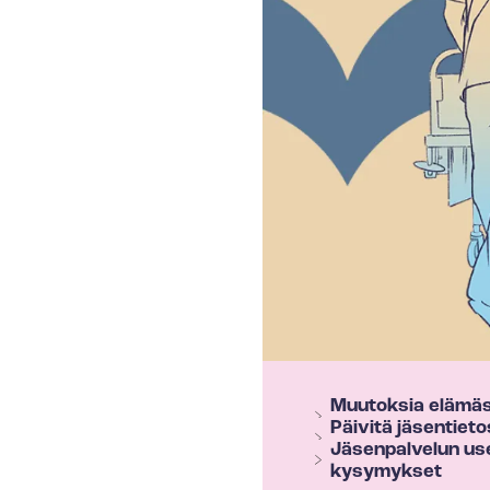
T
Muutoksia elämä
e
Päivitä jäsentietosi
h
Jäsenpalvelun us
kysymykset
y