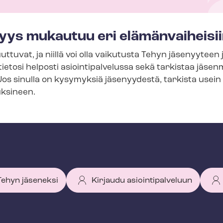
yys mukautuu eri elämänvaiheisi
ttuvat, ja niillä voi olla vaikutusta Tehyn jäsenyytee
ietosi helposti asioin­ti­pal­ve­lus­sa sekä tarkistaa jäs
Jos sinulla on kysymyksiä jäsenyydestä, tarkista usein
ksineen.
 Tehyn jäseneksi
Kirjaudu asiointipalveluun