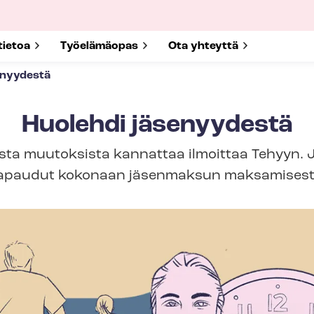
submenu for
tietoa
Show submenu for
Työelämäopas
Show submenu for
Ota yhteyttä
enyydestä
Huolehdi jäsenyydestä
ta muutoksista kannattaa ilmoittaa Tehyyn. 
apaudut kokonaan jäsenmaksun maksamisest