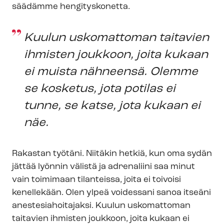
säädämme hengityskonetta.
Kuulun uskomattoman taitavien
ihmisten joukkoon, joita kukaan
ei muista nähneensä. Olemme
se kosketus, jota potilas ei
tunne, se katse, jota kukaan ei
näe.
Rakastan työtäni. Niitäkin hetkiä, kun oma sydän
jättää lyönnin välistä ja adrenaliini saa minut
vain toimimaan tilanteissa, joita ei toivoisi
kenellekään. Olen ylpeä voidessani sanoa itseäni
anes­te­sia­hoi­ta­jak­si. Kuulun uskomattoman
taitavien ihmisten joukkoon, joita kukaan ei