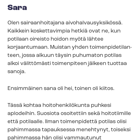
Sara
Olen sairaanhoitajana ai­vo­hal­vausyk­si­kös­sä.
Kaikkein koskettavimpia hetkiä ovat ne, kun
potilaan oireisto hoidon myötä lähtee
korjaantumaan. Muistan yhden toi­men­pi­de­ti­lan­
teen, jossa alkuun täysin puhumaton potilas
alkoi välittömästi toimenpiteen jälkeen tuottaa
sanoja.
Ensimmäinen sana oli hei, toinen oli kiitos.
Tässä kohtaa hoitohenkilökunta puhkesi
aplodeihin. Suosiota osoitettiin sekä hoitotiimille
että potilaalle. Ilman toimenpidettä potilas olisi
pahimmassa tapauksessa menehtynyt, toiseksi
pahimmassa hän olisi vammautunut