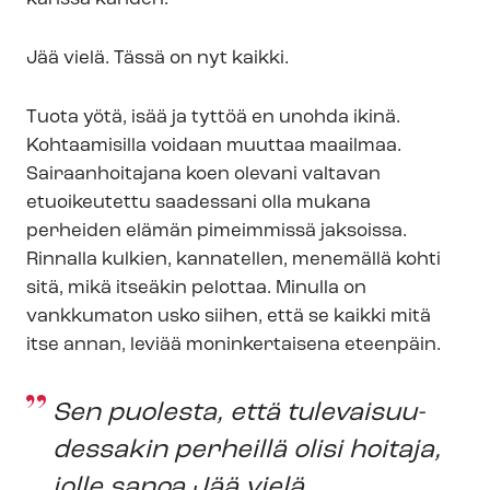
Jää vielä. Tässä on nyt kaikki.
Tuota yötä, isää ja tyttöä en unohda ikinä.
Kohtaamisilla voidaan muuttaa maailmaa.
Sairaanhoitajana koen olevani valtavan
etuoikeutettu saadessani olla mukana
perheiden elämän pimeimmissä jaksoissa.
Rinnalla kulkien, kannatellen, menemällä kohti
sitä, mikä itseäkin pelottaa. Minulla on
vankkumaton usko siihen, että se kaikki mitä
itse annan, leviää moninkertaisena eteenpäin.
Sen puolesta, että tu­le­vai­suu­
des­sa­kin perheillä olisi hoitaja,
jolle sanoa
Jää vielä
.