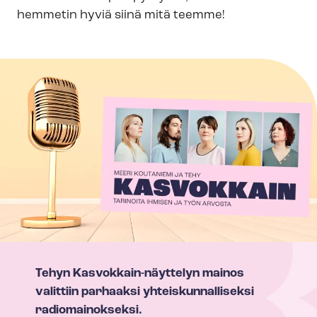
hemmetin hyviä siinä mitä teemme!
Tehyn Kasvokkain-​näyttelyn mainos
valittiin parhaaksi yh­teis­kun­nal­li­sek­si
radiomainokseksi.