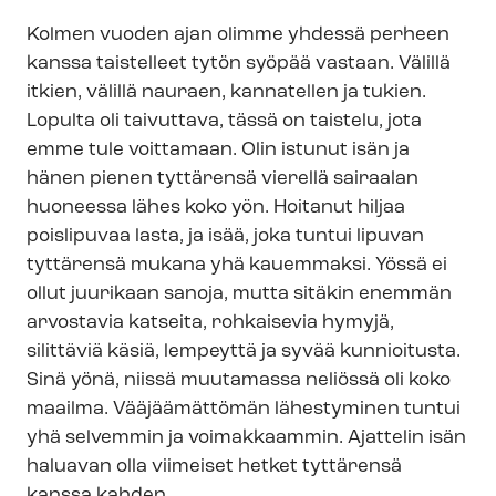
Kolmen vuoden ajan olimme yhdessä perheen
kanssa taistelleet tytön syöpää vastaan. Välillä
itkien, välillä nauraen, kannatellen ja tukien.
Lopulta oli taivuttava, tässä on taistelu, jota
emme tule voittamaan. Olin istunut isän ja
hänen pienen tyttärensä vierellä sairaalan
huoneessa lähes koko yön. Hoitanut hiljaa
poislipuvaa lasta, ja isää, joka tuntui lipuvan
tyttärensä mukana yhä kauemmaksi. Yössä ei
ollut juurikaan sanoja, mutta sitäkin enemmän
arvostavia katseita, rohkaisevia hymyjä,
silittäviä käsiä, lempeyttä ja syvää kunnioitusta.
Sinä yönä, niissä muutamassa neliössä oli koko
maailma. Vääjäämättömän lähestyminen tuntui
yhä selvemmin ja voimakkaammin. Ajattelin isän
haluavan olla viimeiset hetket tyttärensä
kanssa kahden.