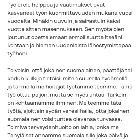
Työ ei ole helppoa ja vaatimukset ovat
kasvaneet työn kuormittavuuden mukana vuosi
vuodelta. Minäkin uuvuin ja sairastuin kaksi
vuotta sitten masennukseen. Sen myötä olen
joutunut opettelemaan armollisuutta itseäni
kohtaan ja hieman uudenlaista lähestymistapaa
työhöni.
Toivoisin, että jokainen suomalainen, päättäjä tai
kadun kulkija tietäisi, miten suurella sydämellä
ja tarmolla me hoitajat työtämme teemme. Tämä
työ ottaa paljon, mutta se myös antaa. Tärkein
on kohtaamamme ihminen. Me teemme tätä
työtä, ajoittain sydän vereslihalla, jotta jokainen
suomalainen voisi tuntea olevansa turvassa.
Toimiva terveydenhuolto on lahja, jonka me
Tehyläiset annamme suomalaisille joka päivä ja