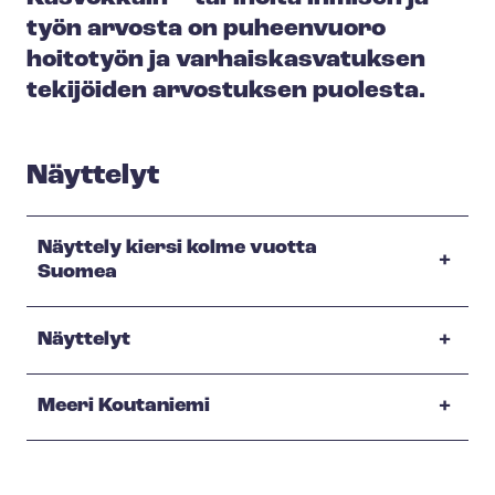
työn arvosta on puheenvuoro
hoitotyön ja var­hais­kas­va­tuk­sen
tekijöiden arvostuksen puolesta.
Näyttelyt
Näyttely kiersi kolme vuotta
Suomea
Näyttelyt
Meeri Koutaniemi