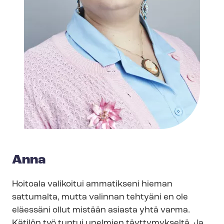
Anna
Hoitoala valikoitui ammatikseni hieman
sattumalta, mutta valinnan tehtyäni en ole
eläessäni ollut mistään asiasta yhtä varma.
Kätilön työ tuntui unelmien täyttymykseltä. Ja