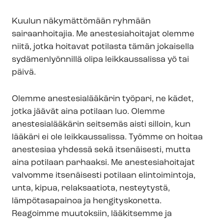
Kuulun näkymättömään ryhmään
sairaanhoitajia. Me anestesiahoitajat olemme
niitä, jotka hoitavat potilasta tämän jokaisella
sydämenlyönnillä olipa leikkaussalissa yö tai
päivä.
Olemme anestesialääkärin työpari, ne kädet,
jotka jäävät aina potilaan luo. Olemme
anestesialääkärin seitsemäs aisti silloin, kun
lääkäri ei ole leikkaussalissa. Työmme on hoitaa
anestesiaa yhdessä sekä itsenäisesti, mutta
aina potilaan parhaaksi. Me anestesiahoitajat
valvomme itsenäisesti potilaan elintoimintoja,
unta, kipua, relaksaatiota, nesteytystä,
lämpötasapainoa ja hengityskonetta.
Reagoimme muutoksiin, lääkitsemme ja