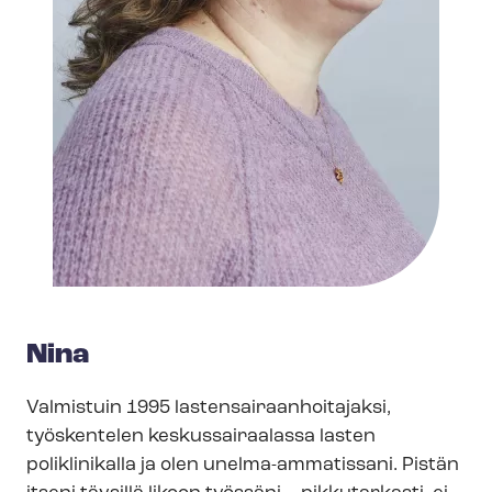
Nina
Valmistuin 1995 las­ten­sai­raan­hoi­ta­jak­si,
työskentelen keskussairaalassa lasten
poliklinikalla ja olen unelma-​ammatissani. Pistän