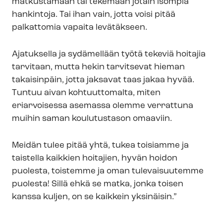
matkustamaan tai tekemään jotain isompia
hankintoja. Tai ihan vain, jotta voisi pitää
palkattomia vapaita levätäkseen.
Ajatuksella ja sydämellään työtä tekeviä hoitajia
tarvitaan, mutta hekin tarvitsevat hieman
takaisinpäin, jotta jaksavat taas jakaa hyvää.
Tuntuu aivan kohtuuttomalta, miten
eriarvoisessa asemassa olemme verrattuna
muihin saman koulutustason omaaviin.
Meidän tulee pitää yhtä, tukea toisiamme ja
taistella kaikkien hoitajien, hyvän hoidon
puolesta, toistemme ja oman tulevaisuutemme
puolesta! Sillä ehkä se matka, jonka toisen
kanssa kuljen, on se kaikkein yksinäisin.”