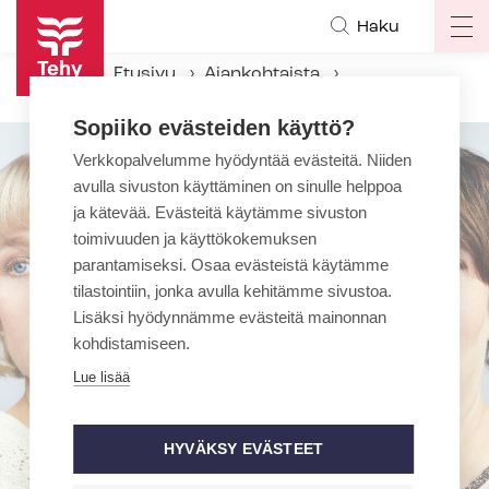
Hyppää
Haku
Op
pääsisältöön
ma
Etusivu
Ajankohtaista
na
Kampanjat
Kasvokkain
Sopiiko evästeiden käyttö?
Verkkopalvelumme hyödyntää evästeitä. Niiden
avulla sivuston käyttäminen on sinulle helppoa
ja kätevää. Evästeitä käytämme sivuston
toimivuuden ja käyttökokemuksen
parantamiseksi. Osaa evästeistä käytämme
tilastointiin, jonka avulla kehitämme sivustoa.
Lisäksi hyödynnämme evästeitä mainonnan
kohdistamiseen.
Lue lisää
HYVÄKSY EVÄSTEET