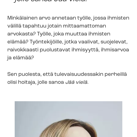
Minkälainen arvo annetaan työlle, jossa ihmisten
välillä tapahtuu jotain mittaamattoman
arvokasta? Työlle, joka muuttaa ihmisten
elämää? Työntekijöille, jotka vaalivat, suojelevat,
raivokkaasti puolustavat ihmisyyttä, ihmisarvoa
ja elämää?
Sen puolesta, että tu­le­vai­suu­des­sa­kin perheillä
olisi hoitaja, jolle sanoa
Jää vielä.