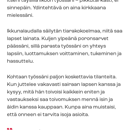
itseni täysillä likoon työssäni – pikkutarkasti, ei
sinnepäin. Ydintehtävä on aina kirkkaana
mielessäni.
Ikkunalaudalla säilytän tiarakokoelmaa, niitä saa
lapset lainata. Kuljen ylpeänä poronsarvet
päässäni, sillä parasta työssäni on yhteys
lapsiin, luottamuksen voittaminen, tukeminen ja
hassuttelu.
Kohtaan työssäni paljon koskettavia tilanteita.
Kun juttelee vakavasti sairaan lapsen kanssa ja
kysyy, mitä hän toivoisi kaikkein eniten ja
vastaukseksi saa toivomuksen mennä isin ja
äidin kanssa kauppaan. Kunpa aina muistaisi,
että onneen ei tarvita isoja asioita.