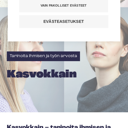
VAIN PAKOLLISET EVÄSTEET
EVÄSTEASETUKSET
Tarinoita ihmisen ja työn arvosta
Kasvokkain
Kasvokkain – tarinoita ihmisen ja