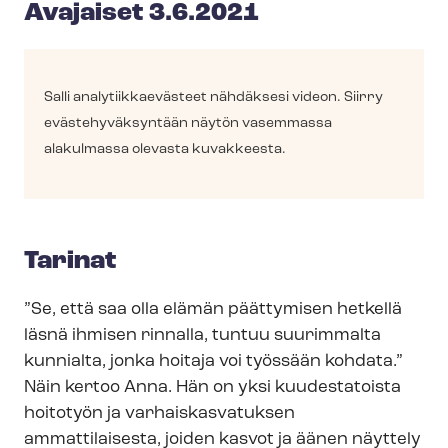
Avajaiset 3.6.2021
Salli ana­ly­tiik­kae­väs­teet nähdäksesi videon. Siirry
eväs­te­hy­väk­syn­tään näytön vasemmassa
alakulmassa olevasta kuvakkeesta.
Tarinat
”Se, että saa olla elämän päättymisen hetkellä
läsnä ihmisen rinnalla, tuntuu suurimmalta
kunnialta, jonka hoitaja voi työssään kohdata.”
Näin kertoo Anna. Hän on yksi kuudestatoista
hoitotyön ja var­hais­kas­va­tuk­sen
ammattilaisesta, joiden kasvot ja äänen näyttely