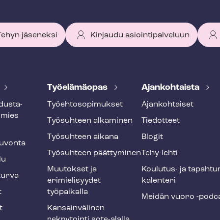
 Tehyn jäseneksi
Kirjaudu asiointipalveluun
Työelämäopas
Ajankohtaista
dus­ta­
Työ­eh­to­so­pi­muk­set
Ajankohtaiset
smies
Työsuhteen alkaminen
Tiedotteet
Työsuhteen aikana
Blogit
u­von­ta
Työsuhteen päättyminen
Tehy-lehti
lu
Muutokset ja
Koulutus- ja ta­pah­tu
tur­va
erimielisyydet
ka­len­te­ri
t
työpaikalla
Meidän vuoro -podc
t
Kansainvälinen
rekrytointi sote-alalla