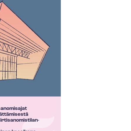
isanomisajat
ättämisestä
i­sa­no­mis­ti­lan­