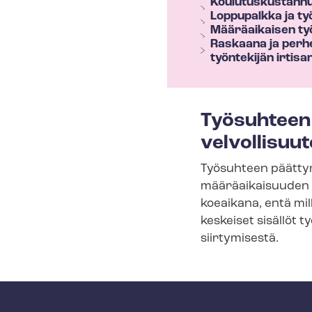
Kou­lu­tus­kus­tan
s
Loppupalkka ja ty
Määräaikaisen ty
e
Raskaana ja perhe
työntekijän irtis
c
t
i
Työsuhteen 
o
velvollisuut
n
Työsuhteen päättym
m
määräaikaisuuden p
e
koeaikana, entä mi
n
keskeiset sisällöt ty
u
siirtymisestä.