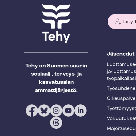
Liity
T
Jäsenedut
e
Luot­ta­muse­
Tehy on Suomen suurin
h
ja/luottamu
sosiaali-, terveys- ja
y
työpaikallasi
kasvatusalan
f
Työ­suh­de­ne
ammattijärjestö.
o
Oikeuspalve
o
Työt­tö­myys­
t
Vakuutukse
e
Majoitusedu