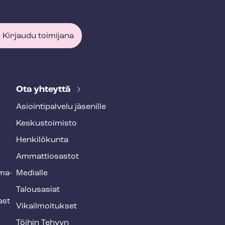
Kirjaudu toimijana
Ota yhteyttä
Asioin­ti­pal­ve­lu jäsenille
Keskustoimisto
Henkilökunta
Ammattiosastot
­ma­
Medialle
Talousasiat
ast
Vi­kail­moi­tuk­set
Töihin Tehyyn