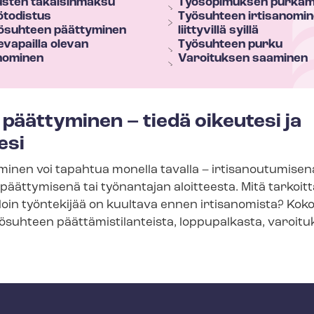
­nus­ten takaisinmaksu
Työsopimuksen purkam
ötodistus
Työsuhteen irtisanomin
ösuhteen päättyminen
liittyvillä syillä
vapailla olevan
Työsuhteen purku
anominen
Varoituksen saaminen
päättyminen – tiedä oikeutesi ja
esi
inen voi tapahtua monella tavalla – irtisanoutumisen
äättymisenä tai työnantajan aloitteesta. Mitä tarkoi
lloin työntekijää on kuultava ennen irtisanomista? Ko
ösuhteen päät­tä­mis­ti­lan­teis­ta, loppupalkasta, varoitu