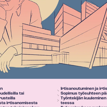
en
Irtisanoutuminen ja irt
dellisilla tai
Sopimus työsuhteen pä
rusteilla
Työntekijän kuuleminen ir­t
sta irtisanomisesta
tees­sa