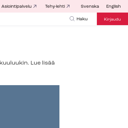
Asiointipalvelu
Tehy-lehti
Svenska
English
Haku
Kirjaudu
kuuluukin. Lue lisää
.