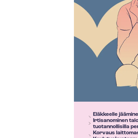
T
Eläkkeelle jäämin
e
Irtisanominen talou
h
tuotannollisilla pe
Korvaus laittoma
y