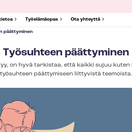
submenu for
tietoa
Show submenu for
Työelämäopas
Show submenu for
Ota yhteyttä
n päättyminen
Työsuhteen päättyminen
y, on hyvä tarkistaa, että kaikki sujuu kuten 
työsuhteen päättymiseen liittyvistä teemoista