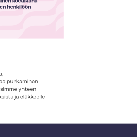
inen koeaikana
en henkilöön
a,
ttaa purkaminen
kosimme yhteen
ksista ja eläkkeelle