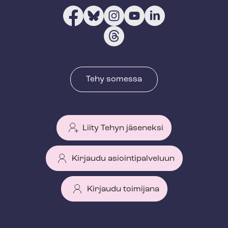
Tehy somessa
Liity Tehyn jäseneksi
Kirjaudu asiointipalveluun
Kirjaudu toimijana
T