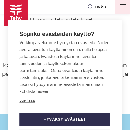
Hyppää
Haku
Op
pääsisältöön
ma
Etusivu
Tehy ja tehyläiset
na
Tehyläisten palkkataso
Sopiiko evästeiden käyttö?
Verkkopalvelumme hyödyntää evästeitä. Niiden
Tehyläisten palkkataso
avulla sivuston käyttäminen on sinulle helppoa
Palkasta puhuttaessa on syytä erottaa
ja kätevää. Evästeitä käytämme sivuston
toimivuuden ja käyttökokemuksen
käsitteet peruspalkka, säännöllisen työajan
parantamiseksi. Osaa evästeistä käytämme
palkka ja kokonaisansio. Sosiaali-, terveys- ja
tilastointiin, jonka avulla kehitämme sivustoa.
kasvatusalalla pal­kan­muo­dos­tuk­seen
Lisäksi hyödynnämme evästeitä mainonnan
vaikuttaa myös paljon se, saako henkilö
kohdistamiseen.
epämukavan työajan korvauksia.
Lue lisää
HYVÄKSY EVÄSTEET