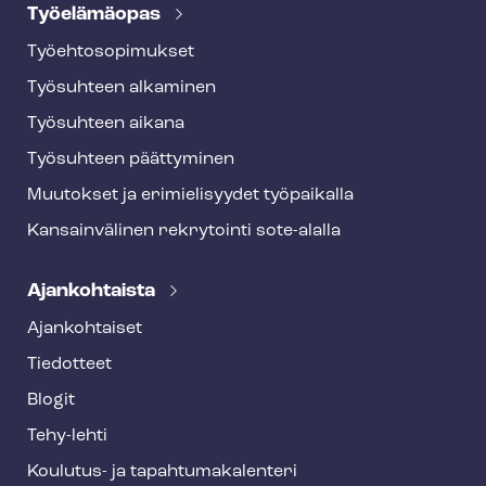
Työelämäopas
Työ­eh­to­so­pi­muk­set
Työsuhteen alkaminen
Työsuhteen aikana
Työsuhteen päättyminen
Muutokset ja erimielisyydet työpaikalla
Kansainvälinen rekrytointi sote-alalla
Ajankohtaista
Ajankohtaiset
Tiedotteet
Blogit
Tehy-lehti
Koulutus- ja ta­pah­tu­ma­ka­len­te­ri