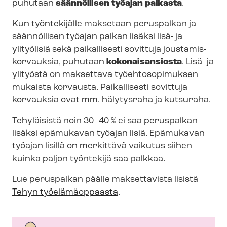
puhutaan
säännöllisen työajan palkasta
.
Kun työntekijälle maksetaan peruspalkan ja
säännöllisen työajan palkan lisäksi lisä- ja
ylityölisiä sekä paikallisesti sovittuja jous­ta­mis­
kor­vauk­sia, puhutaan
kokonaisansiosta
. Lisä- ja
ylityöstä on maksettava työehtosopimuksen
mukaista korvausta. Paikallisesti sovittuja
korvauksia ovat mm. hälytysraha ja kutsuraha.
Tehyläisistä noin 30–40 % ei saa peruspalkan
lisäksi epämukavan työajan lisiä. Epämukavan
työajan lisillä on merkittävä vaikutus siihen
kuinka paljon työntekijä saa palkkaa.
Lue peruspalkan päälle maksettavista lisistä
Tehyn työelämäoppaasta
.