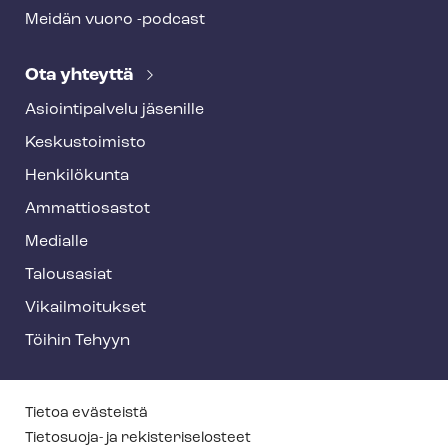
Meidän vuoro -podcast
Ota yhteyttä
Asioin­ti­pal­ve­lu jäsenille
Keskustoimisto
Henkilökunta
Ammattiosastot
Medialle
Talousasiat
Vi­kail­moi­tuk­set
Töihin Tehyyn
T
Tietoa evästeistä
e
Tietosuoja- ja re­kis­te­ri­se­los­teet