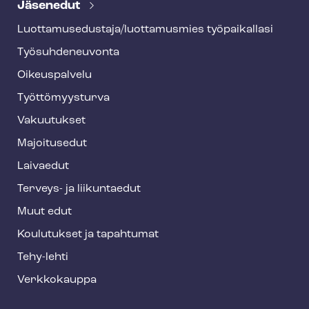
e
Jäsenedut
h
Luot­ta­muse­dus­ta­ja/luottamusmies työpaikallasi
y
Työ­suh­de­neu­von­ta
f
o
Oikeuspalvelu
o
Työt­tö­myys­tur­va
t
Vakuutukset
e
Majoitusedut
r
Laivaedut
Terveys- ja liikuntaedut
Muut edut
Koulutukset ja tapahtumat
Tehy-lehti
Verkkokauppa