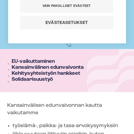
VAIN PAKOLLISET EVÄSTEET
EVÄSTEASETUKSET
T
e
EU-vaikuttaminen
Kansainvälinen edunvalvonta
h
Kehitysyhteistyön hankkeet
y
Solidaarisuustyö
s
e
c
Kansainvälisen edunvalvonnan kautta
t
vaikutamme
i
työelämä-, palkka- ja tasa-​arvokysymyksiin
o