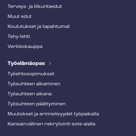
Terveys- ja liikuntaedut
Muut edut
Koulutukset ja tapahtumat
Tehy-lehti
Verkkokauppa
Työelämäopas
Työ­eh­to­so­pi­muk­set
Työsuhteen alkaminen
Työsuhteen aikana
Työsuhteen päättyminen
Muutokset ja erimielisyydet työpaikalla
Kansainvälinen rekrytointi sote-alalla