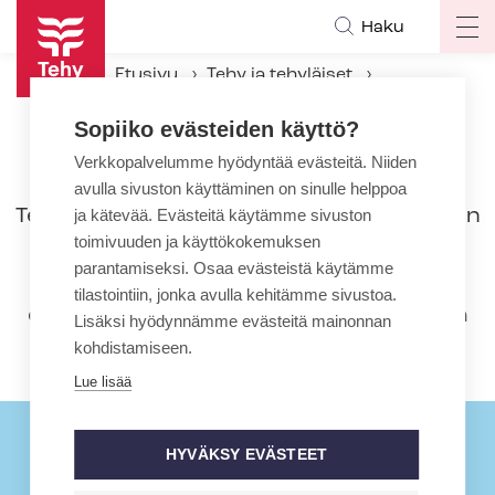
Hyppää
Haku
Op
pääsisältöön
ma
Etusivu
Tehy ja tehyläiset
na
Kansainvälinen Tehy
Sopiiko evästeiden käyttö?
Verkkopalvelumme hyödyntää evästeitä. Niiden
Kansainvälinen Tehy
avulla sivuston käyttäminen on sinulle helppoa
Tehyn kansainvälinen toiminta on osa liiton
ja kätevää. Evästeitä käytämme sivuston
toimivuuden ja käyttökokemuksen
laajaa edunvalvontaa. Kansainvälisen
parantamiseksi. Osaa evästeistä käytämme
toiminnan tarkoituksena on seurata
tilastointiin, jonka avulla kehitämme sivustoa.
erityisesti EU-lainsäädännön vaikutuksia
Lisäksi hyödynnämme evästeitä mainonnan
kohdistamiseen.
Suomeen ja meihin tehyläisiin.
Lue lisää
HYVÄKSY EVÄSTEET