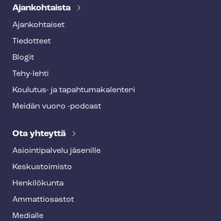
Ajankohtaista
Ajankohtaiset
Tiedotteet
Blogit
Tehy-lehti
Koulutus- ja ta­pah­tu­ma­ka­len­te­ri
Meidän vuoro -podcast
Ota yhteyttä
Asioin­ti­pal­ve­lu jäsenille
Keskustoimisto
Henkilökunta
Ammattiosastot
Medialle