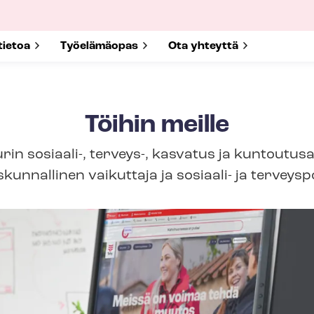
submenu for
tietoa
Show submenu for
Työelämäopas
Show submenu for
Ota yhteyttä
Töihin meille
in sosiaali-, terveys-, kasvatus ja kuntoutusa
unnallinen vaikuttaja ja sosiaali- ja terveyspo