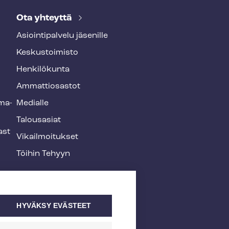
Ota yhteyttä
Asioin­ti­pal­ve­lu jäsenille
Keskustoimisto
Henkilökunta
Ammattiosastot
­ma­
Medialle
Talousasiat
ast
Vi­kail­moi­tuk­set
Töihin Tehyyn
HYVÄKSY EVÄSTEET