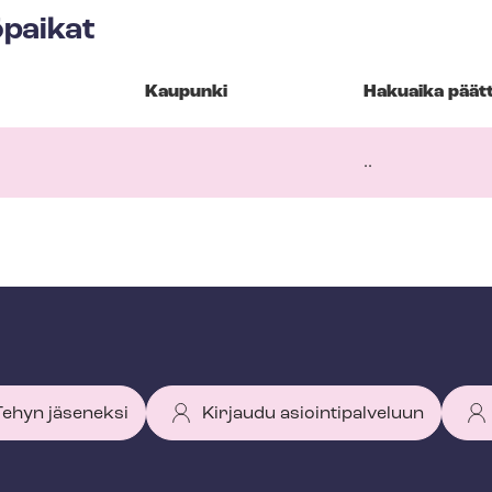
paikat
Kaupunki
Hakuaika päät
..
 Tehyn jäseneksi
Kirjaudu asiointipalveluun