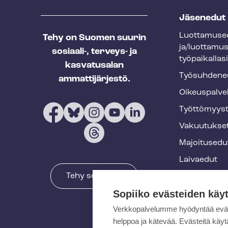
T
Jäsenedut
e
Luot­ta­muse­
Tehy on Suomen suurin
h
ja/luottamu
sosiaali-, terveys- ja
y
työpaikallasi
kasvatusalan
f
Työ­suh­de­ne
ammattijärjestö.
o
Oikeuspalve
o
Työt­tö­myys­
t
Vakuutukse
e
Majoitusedu
r
Laivaedut
Tehy somessa
Terveys- ja 
Sopiiko evästeiden käy
Muut edut
Verkkopalvelumme hyödyntää eväste
Koulutukset 
helppoa ja kätevää. Evästeitä kä
tapahtumat