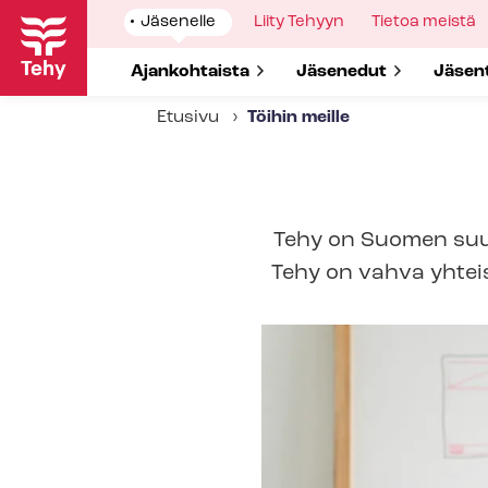
Hyppää
Show
Jäsenelle
Show
Liity Tehyyn
Show
Tietoa meistä
pääsisältöön
submenu
submenu
submenu
for
for
for
Show submenu for
Ajankohtaista
Show submenu for
Jäsenedut
Show 
Jäsen
Etusivu
Töihin meille
Tehy on Suomen suur
Tehy on vahva yhteisk