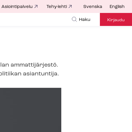
Asiointipalvelu
Tehy-lehti
Svenska
English
Haku
Kirjaudu
lan ammattijärjestö.
litiikan asiantuntija.