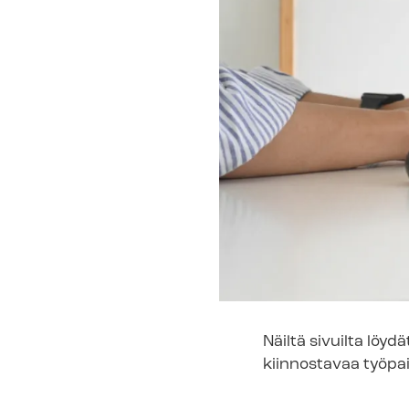
Näiltä sivuilta löyd
kiinnostavaa työpa