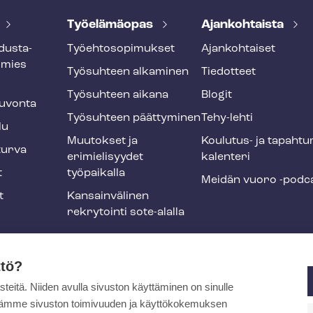
Työelämäopas
Ajankohtaista
dus­ta­
Työ­eh­to­so­pi­muk­set
Ajankohtaiset
smies
Työsuhteen alkaminen
Tiedotteet
Työsuhteen aikana
Blogit
u­von­ta
Työsuhteen päättyminen
Tehy-lehti
lu
Muutokset ja
Koulutus- ja ta­pah­tu
tur­va
erimielisyydet
ka­len­te­ri
t
työpaikalla
Meidän vuoro -podc
t
Kansainvälinen
rekrytointi sote-alalla
liikuntaedut
ttö?
itä. Niiden avulla sivuston käyttäminen on sinulle
ja
ytämme sivuston toimivuuden ja käyttökokemuksen