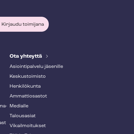
Kirjaudu toimijana
Ota yhteyttä
Asioin­ti­pal­ve­lu jäsenille
Keskustoimisto
Henkilökunta
Ammattiosastot
­ma­
Medialle
Talousasiat
ast
Vi­kail­moi­tuk­set