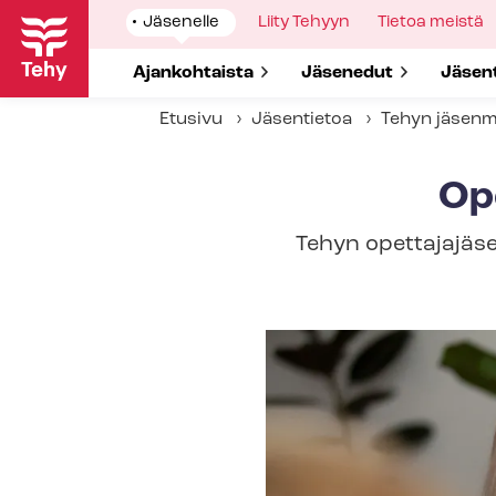
Hyppää
Show
Jäsenelle
Show
Liity Tehyyn
Show
Tietoa meistä
pääsisältöön
submenu
submenu
submenu
for
for
for
Show submenu for
Ajankohtaista
Show submenu for
Jäsenedut
Show 
Jäsen
Etusivu
Jäsentietoa
Tehyn jäsen
Op
Tehyn opettajajäse