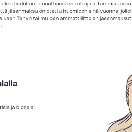
ksutiedot automaattisesti verottajalle tammikuussa 2
si, että jäsenmaksu on otettu huomioon sinä vuonna, jollo
alkaen Tehyn tai muiden ammattiliittojen jäsenmaksut 
ia.
lalla
isia ja blogeja!