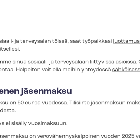
iaali- ja terveysalan töissä, saat työpaikkasi
luot­ta­mus
itsellesi.
 sinua sosiaali- ja terveysalaan liittyvissä asioissa.
ntaa. Helpoiten voit olla meihin yhteydessä
sähköisessä 
senen jäsenmaksu
su on 50 euroa vuodessa. Tilisiirto jäsenmaksun ma
desta.
s ei sisälly vuosimaksuun.
senmaksu on ve­ro­vä­hen­nys­kel­poi­nen vuoden 2025 