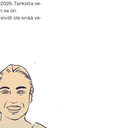
026. Tarkista ve­
in se on
eivät ole enää ve­