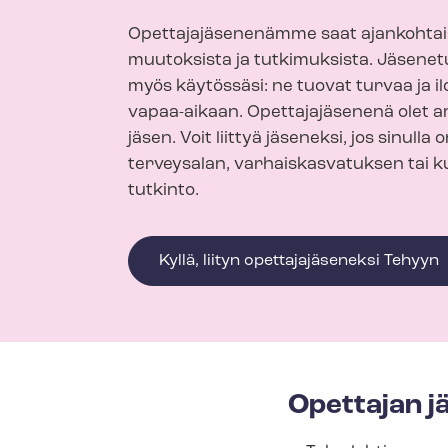
Opet­ta­ja­jä­se­ne­näm­me saat ajankohta
muutoksista ja tutkimuksista. Jäsen
myös käytössäsi: ne tuovat turvaa ja il
vapaa-aikaan. Opettajajäsenenä olet 
jäsen. V
oit liittyä jäseneksi, jos sinulla o
terveysalan, var­hais­kas­va­tuk­sen tai
tutkinto.
Kyllä, liityn opettajajäseneksi Tehyyn
Opettajan 