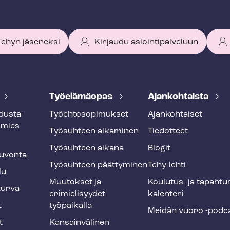
 Tehyn jäseneksi
Kirjaudu asiointipalveluun
Työelämäopas
Ajankohtaista
dus­ta­
Työ­eh­to­so­pi­muk­set
Ajankohtaiset
smies
Työsuhteen alkaminen
Tiedotteet
Työsuhteen aikana
Blogit
u­von­ta
Työsuhteen päättyminen
Tehy-lehti
lu
Muutokset ja
Koulutus- ja ta­pah­tu
tur­va
erimielisyydet
ka­len­te­ri
t
työpaikalla
Meidän vuoro -podc
t
Kansainvälinen