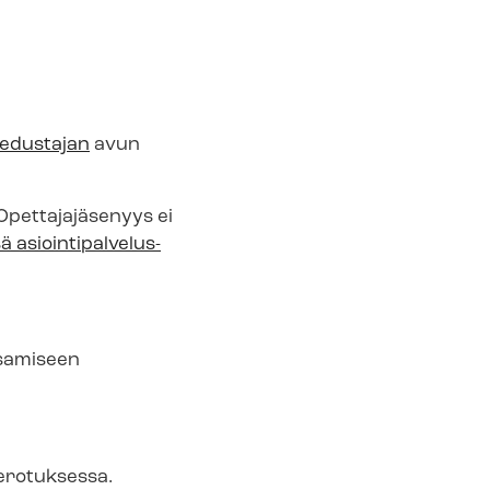
e­dus­ta­jan
avun
 Opettajajäsenyys ei
asioin­ti­pal­ve­lus­
ksamiseen
verotuksessa.