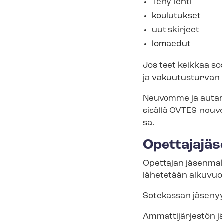
Tehy-lehti
koulutukset
uutiskirjeet
lomaedut
Jos teet keikkaa sos
ja
vakuutusturvan
Neuvomme ja autamme
sisällä OVTES-neuvo
sa
.
Opettajajä
Opettajan jäsenmak
lähetetään alkuvuo
Sotekassan jäsenyy
Ammattijärjestön jä