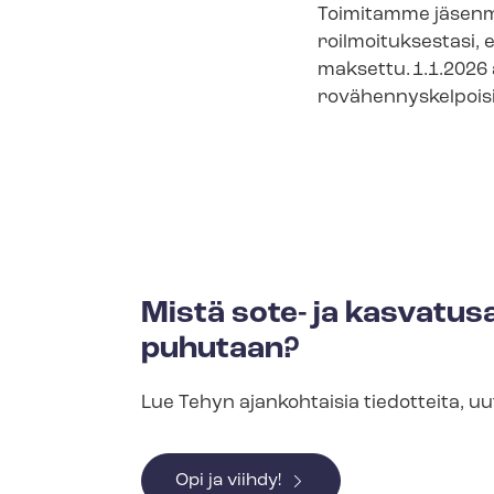
Toimitamme jäsenma
roil­moi­tuk­ses­ta­
maksettu. 1.1.2026 
ro­vä­hen­nys­kel­poi­s
Mistä sote- ja kasvatusa
puhutaan?
Lue Tehyn ajankohtaisia tiedotteita, uut
Opi ja viihdy!