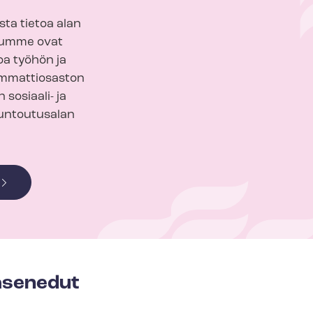
ista tietoa alan
etumme ovat
oa työhön ja
ammattiosaston
n sosiaali- ja
 kuntoutusalan
jäsenedut