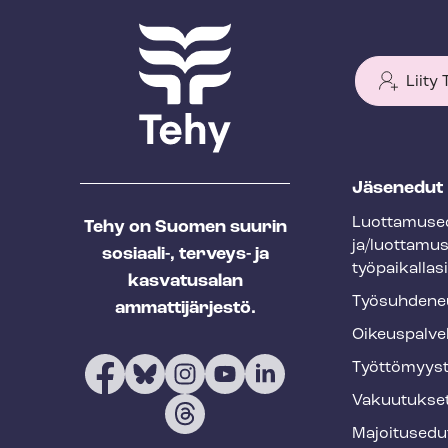
Liity
T
Jäsenedut
e
Luot­ta­muse­
Tehy on Suomen suurin
h
ja/luottamu
sosiaali-, terveys- ja
y
työpaikallasi
kasvatusalan
f
Työ­suh­de­ne
ammattijärjestö.
o
Oikeuspalve
o
Työt­tö­myys­
t
Vakuutukse
e
Majoitusedu