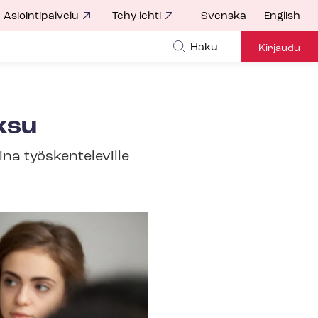
Asiointipalvelu
Tehy-lehti
Svenska
English
Haku
Kirjaudu
ksu
na työskenteleville