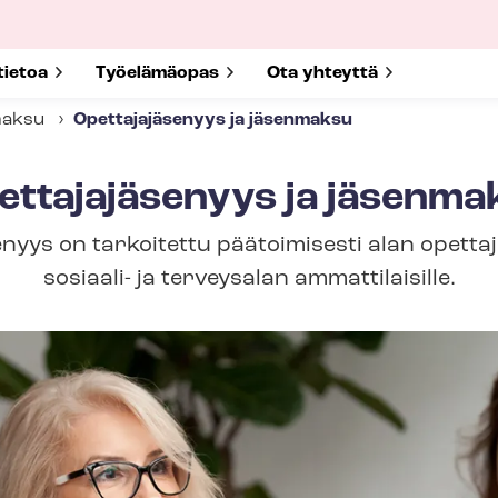
submenu for
tietoa
Show submenu for
Työelämäopas
Show submenu for
Ota yhteyttä
maksu
Opettajajäsenyys ja jäsenmaksu
ettajajäsenyys ja jäsenma
nyys on tarkoitettu päätoimisesti alan opettaji
sosiaali- ja terveysalan ammattilaisille.