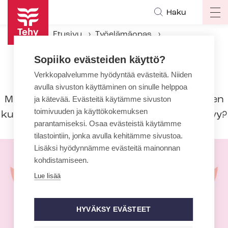
Hyppää
Haku
Op
pääsisältöön
ma
Etusivu
Työelämäopas
na
Työsuhteen aikana
Sopiiko evästeiden käyttö?
Verkkopalvelumme hyödyntää evästeitä. Niiden
Työsuhteen aikana
avulla sivuston käyttäminen on sinulle helppoa
Miten palkka muodostuu, miten työvuorojen
ja kätevää. Evästeitä käytämme sivuston
toimivuuden ja käyttökokemuksen
kuuluu mennä ja minkä verran lomaa kertyy?
parantamiseksi. Osaa evästeistä käytämme
tilastointiin, jonka avulla kehitämme sivustoa.
Lisäksi hyödynnämme evästeitä mainonnan
kohdistamiseen.
Lue lisää
HYVÄKSY EVÄSTEET