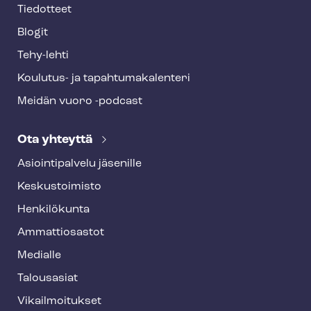
Tiedotteet
Blogit
Tehy-lehti
Koulutus- ja ta­pah­tu­ma­ka­len­te­ri
Meidän vuoro -podcast
Ota yhteyttä
Asioin­ti­pal­ve­lu jäsenille
Keskustoimisto
Henkilökunta
Ammattiosastot
Medialle
Talousasiat
Vi­kail­moi­tuk­set