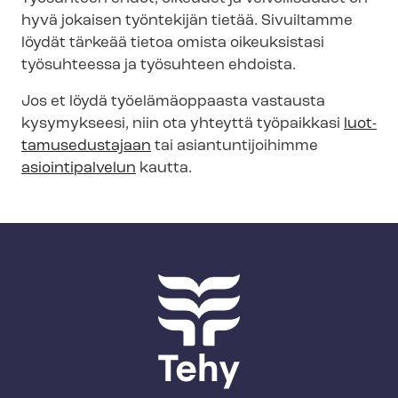
n
hyvä jokaisen työntekijän tietää. Sivuiltamme
u
löydät tärkeää tietoa omista oikeuksistasi
työsuhteessa ja työsuhteen ehdoista.
Jos et löydä työelämäoppaasta vastausta
kysymykseesi, niin ota yhteyttä työpaikkasi
luot­
ta­muse­dus­ta­jaan
tai asian­tun­ti­joi­him­me
asiointipalvelun
kautta.