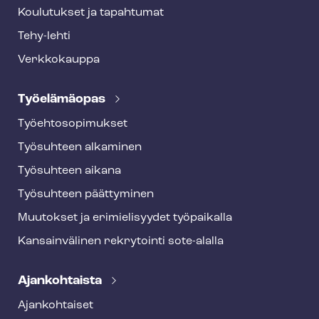
Koulutukset ja tapahtumat
Tehy-lehti
Verkkokauppa
Työelämäopas
Työ­eh­to­so­pi­muk­set
Työsuhteen alkaminen
Työsuhteen aikana
Työsuhteen päättyminen
Muutokset ja erimielisyydet työpaikalla
Kansainvälinen rekrytointi sote-alalla
Ajankohtaista
Ajankohtaiset