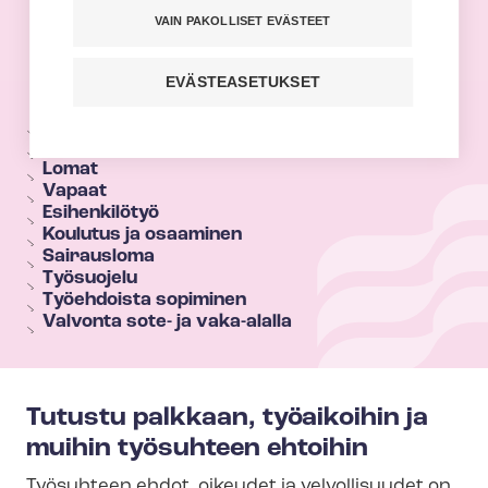
VAIN PAKOLLISET EVÄSTEET
EVÄSTEASETUKSET
T
e
Palkka
Työaika
h
Lomat
y
Vapaat
Esihenkilötyö
s
Koulutus ja osaaminen
e
Sairausloma
c
Työsuojelu
Työehdoista sopiminen
t
Valvonta sote- ja vaka-alalla
i
o
n
Tutustu palkkaan, työaikoihin ja
m
muihin työsuhteen ehtoihin
e
Työsuhteen ehdot, oikeudet ja velvollisuudet on