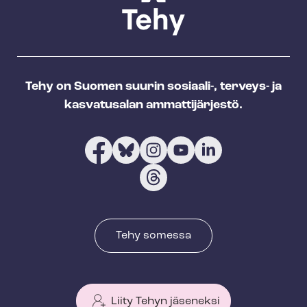
n
t
i
Tehy on Suomen suurin sosiaali-, terveys- ja
kasvatusalan ammattijärjestö.
Tehy somessa
Liity Tehyn jäseneksi