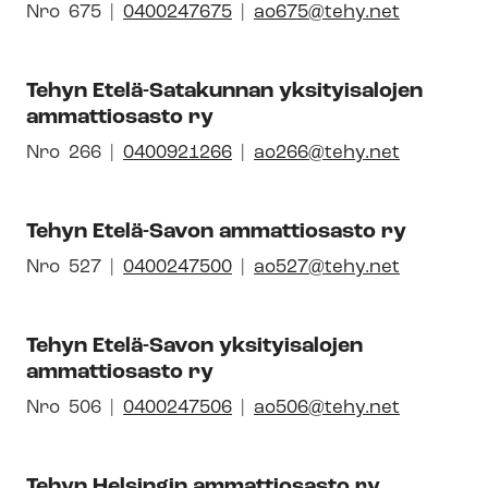
tyk­
Avautuu
Nro
Pai­
675
0400247675
ao675@tehy.net
sen
uuteen
kal­
id-
ikkunaan
li­
Tehyn Etelä-Satakunnan yksityisalojen
numero
syh­
ammattiosasto ry
dis­
tyk­
Avautuu
Nro
Pai­
266
0400921266
ao266@tehy.net
sen
uuteen
kal­
id-
ikkunaan
li­
Tehyn Etelä-Savon ammattiosasto ry
numero
syh­
dis­
Avautuu
Nro
Pai­
527
0400247500
ao527@tehy.net
tyk­
uuteen
kal­
sen
ikkunaan
li­
id-
Tehyn Etelä-Savon yksityisalojen
syh­
ammattiosasto ry
numero
dis­
tyk­
Avautuu
Nro
Pai­
506
0400247506
ao506@tehy.net
sen
uuteen
kal­
id-
ikkunaan
li­
Tehyn Helsingin ammattiosasto ry
numero