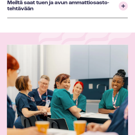
Meiltä saat tuen ja avun am­mat­tio­sas­to­
teh­tä­vään