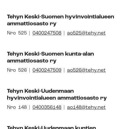
id-
uuteen
kal­
numero
ikkunaan
li­
Tehyn Keski-Suomen hyvinvointialueen
syh­
ammattiosasto ry
dis­
tyk­
Avautuu
Nro
Pai­
525
0400247508
ao525@tehy.net
sen
uuteen
kal­
id-
ikkunaan
li­
Tehyn Keski-Suomen kunta-alan
numero
syh­
ammattiosasto ry
dis­
tyk­
Avautuu
Nro
Pai­
526
0400247509
ao526@tehy.net
sen
uuteen
kal­
id-
ikkunaan
li­
Tehyn Keski-Uudenmaan
numero
syh­
hyvinvointialueen ammattiosasto ry
dis­
tyk­
Avautuu
Nro
Pai­
148
0400356148
ao148@tehy.net
sen
uuteen
kal­
id-
ikkunaan
li­
Tehyn Keski-Uudenmaan kuntien
numero