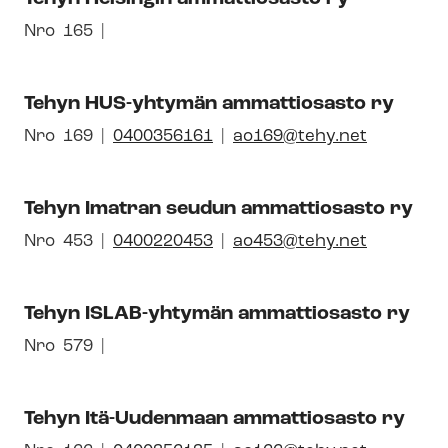
syh­
dis­
Avautuu
Nro
Pai­
165
tyk­
uuteen
kal­
sen
ikkunaan
li­
id-
Tehyn HUS-yhtymän ammattiosasto ry
syh­
numero
dis­
Avautuu
Nro
Pai­
169
0400356161
ao169@tehy.net
tyk­
uuteen
kal­
sen
ikkunaan
li­
id-
Tehyn Imatran seudun ammattiosasto ry
syh­
numero
dis­
Avautuu
Nro
Pai­
453
0400220453
ao453@tehy.net
tyk­
uuteen
kal­
sen
ikkunaan
li­
id-
Tehyn ISLAB-yhtymän ammattiosasto ry
syh­
numero
dis­
Avautuu
Nro
Pai­
579
tyk­
uuteen
kal­
sen
ikkunaan
li­
id-
Tehyn Itä-Uudenmaan ammattiosasto ry
syh­
numero
dis­