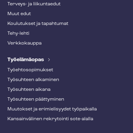
Terveys- ja liikuntaedut
Muut edut
Koulutukset ja tapahtumat
Tehy-lehti
Verkkokauppa
Työelämäopas
Työ­eh­to­so­pi­muk­set
Työsuhteen alkaminen
Työsuhteen aikana
Työsuhteen päättyminen
Muutokset ja erimielisyydet työpaikalla
Kansainvälinen rekrytointi sote-alalla