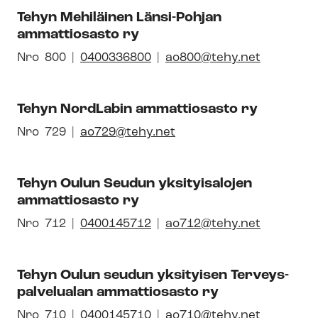
ikkunaan
li­
Tehyn Mehiläinen Länsi-Pohjan
numero
syh­
ammattiosasto ry
dis­
tyk­
Avautuu
Nro
Pai­
800
0400336800
ao800@tehy.net
sen
uuteen
kal­
id-
ikkunaan
li­
Tehyn NordLabin ammattiosasto ry
numero
syh­
dis­
Avautuu
Nro
Pai­
729
ao729@tehy.net
tyk­
uuteen
kal­
sen
ikkunaan
li­
id-
Tehyn Oulun Seudun yksityisalojen
syh­
ammattiosasto ry
numero
dis­
tyk­
Avautuu
Nro
Pai­
712
0400145712
ao712@tehy.net
sen
uuteen
kal­
id-
ikkunaan
li­
Tehyn Oulun seudun yksityisen Ter­veys­
numero
syh­
pal­ve­lua­lan ammattiosasto ry
dis­
tyk­
Avautuu
Nro
Pai­
710
0400145710
ao710@tehy.net