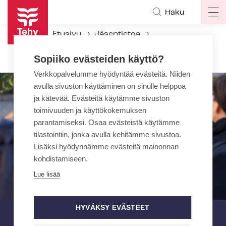
Hyppää
Haku
Op
pääsisältöön
ma
Etusivu
Jäsentietoa
na
Ammattiosastot
Sopiiko evästeiden käyttö?
Verkkopalvelumme hyödyntää evästeitä. Niiden
avulla sivuston käyttäminen on sinulle helppoa
ja kätevää. Evästeitä käytämme sivuston
toimivuuden ja käyttökokemuksen
parantamiseksi. Osaa evästeistä käytämme
tilastointiin, jonka avulla kehitämme sivustoa.
Lisäksi hyödynnämme evästeitä mainonnan
kohdistamiseen.
Lue lisää
HYVÄKSY EVÄSTEET
Ammattiosastot