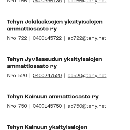
Avautuu
Nro
Pai­
166
0400356135
ao166@tehy.net
tyk­
uuteen
kal­
sen
ikkunaan
li­
id-
Tehyn Jokilaaksojen yksityisalojen
syh­
ammattiosasto ry
numero
dis­
tyk­
Avautuu
Nro
Pai­
722
0400145722
ao722@tehy.net
sen
uuteen
kal­
id-
ikkunaan
li­
Tehyn Jyvässeudun yksityisalojen
numero
syh­
ammattiosasto ry
dis­
tyk­
Avautuu
Nro
Pai­
520
0400247520
ao520@tehy.net
sen
uuteen
kal­
id-
ikkunaan
li­
Tehyn Kainuun ammattiosasto ry
numero
syh­
dis­
Avautuu
Nro
Pai­
750
0400145750
ao750@tehy.net
tyk­
uuteen
kal­
sen
ikkunaan
li­
id-
Tehyn Kainuun yksityisalojen
syh­