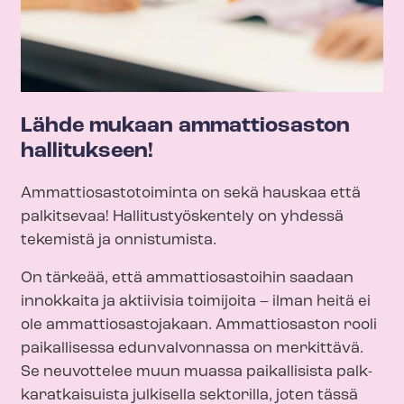
Lähde mukaan ammattiosaston
hallitukseen!
Am­mat­tio­sas­to­toi­min­ta on sekä hauskaa että
palkitsevaa! Hal­li­tus­työs­ken­te­ly on yhdessä
tekemistä ja onnistumista.
On tärkeää, että ammattiosastoihin saadaan
innokkaita ja aktiivisia toimijoita – ilman heitä ei
ole am­mat­tio­sas­to­ja­kaan. Ammattiosaston rooli
paikallisessa edunvalvonnassa on merkittävä.
Se neuvottelee muun muassa paikallisista palk­
ka­rat­kai­suis­ta julkisella sektorilla, joten tässä