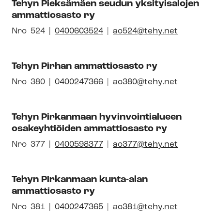
Tehyn Pieksämäen seudun yksityisalojen
numero
syh­
ammattiosasto ry
dis­
tyk­
Avautuu
Nro
Pai­
524
0400603524
ao524@tehy.net
sen
uuteen
kal­
id-
ikkunaan
li­
Tehyn Pirhan ammattiosasto ry
numero
syh­
dis­
Avautuu
Nro
Pai­
380
0400247366
ao380@tehy.net
tyk­
uuteen
kal­
sen
ikkunaan
li­
id-
Tehyn Pirkanmaan hyvinvointialueen
syh­
osakeyhtiöiden ammattiosasto ry
numero
dis­
tyk­
Avautuu
Nro
Pai­
377
0400598377
ao377@tehy.net
sen
uuteen
kal­
id-
ikkunaan
li­
Tehyn Pirkanmaan kunta-alan
numero
syh­
ammattiosasto ry
dis­
tyk­
Avautuu
Nro
Pai­
381
0400247365
ao381@tehy.net