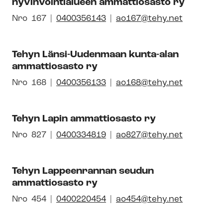
hyvinvointialueen ammattiosasto ry
dis­
tyk­
Avautuu
Nro
Pai­
167
0400356143
ao167@tehy.net
sen
uuteen
kal­
id-
ikkunaan
li­
Tehyn Länsi-Uudenmaan kunta-alan
numero
syh­
ammattiosasto ry
dis­
tyk­
Avautuu
Nro
Pai­
168
0400356133
ao168@tehy.net
sen
uuteen
kal­
id-
ikkunaan
li­
Tehyn Lapin ammattiosasto ry
numero
syh­
dis­
Avautuu
Nro
Pai­
827
0400334819
ao827@tehy.net
tyk­
uuteen
kal­
sen
ikkunaan
li­
id-
Tehyn Lappeenrannan seudun
syh­
ammattiosasto ry
numero
dis­
tyk­
Avautuu
Nro
Pai­
454
0400220454
ao454@tehy.net
sen
uuteen
kal­
id-