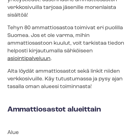
verkkosivuilla tarjoaa jäsenille monenlaista
sisältöä!
Tehyn 80 ammattiosastoa toimivat eri puolilla
Suomea. Jos et ole varma, mihin
ammattiosastoon kuulut, voit tarkistaa tiedon
helposti kirjautumalla sähköiseen
asiointipalveluun
.
Alta löydät ammattiosastot sekä linkit niiden
verkkosivuille. Käy tutustumassa ja pysy ajan
tasalla oman alueesi toiminnasta!
Ammattiosastot alueittain
Lohko
Alue