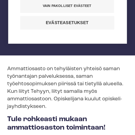
VAIN PAKOLLISET EVÄSTEET
Ammattiosasto on paikallinen Tehy.
Jäsenenä voit vaikuttaa oman
EVÄSTEASETUKSET
ammattiosastosi toimintaan – ja sitä
kautta koko Tehyn toimintaan.
Ammattiosasto on tehyläisten yhteisö saman
työnantajan palveluksessa, saman
työehtosopimuksen piirissä tai tietyllä alueella.
Kun liityt Tehyyn, liityt samalla myös
ammattiosastoon. Opiskelijana kuulut opis­ke­li­
jayh­dis­tyk­seen.
Tule rohkeasti mukaan
ammattiosaston toimintaan!