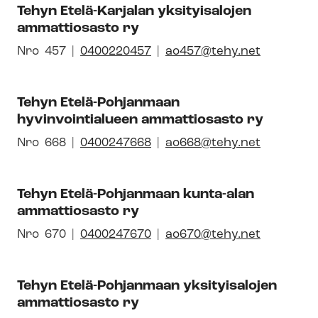
Tehyn Etelä-Karjalan yksityisalojen
numero
syh­
ammattiosasto ry
dis­
tyk­
Avautuu
Nro
Pai­
457
0400220457
ao457@tehy.net
sen
uuteen
kal­
id-
ikkunaan
li­
Tehyn Etelä-Pohjanmaan
numero
syh­
hyvinvointialueen ammattiosasto ry
dis­
tyk­
Avautuu
Nro
Pai­
668
0400247668
ao668@tehy.net
sen
uuteen
kal­
id-
ikkunaan
li­
Tehyn Etelä-Pohjanmaan kunta-alan
numero
syh­
ammattiosasto ry
dis­
tyk­
Avautuu
Nro
Pai­
670
0400247670
ao670@tehy.net
sen
uuteen
kal­
id-
ikkunaan
li­
Tehyn Etelä-Pohjanmaan yksityisalojen
numero
syh­
ammattiosasto ry
dis­