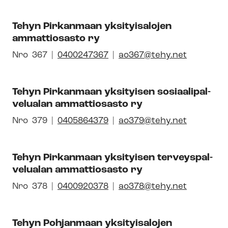
sen
uuteen
kal­
id-
ikkunaan
li­
Tehyn Pirkanmaan yksityisalojen
numero
syh­
ammattiosasto ry
dis­
tyk­
Avautuu
Nro
Pai­
367
0400247367
ao367@tehy.net
sen
uuteen
kal­
id-
ikkunaan
li­
Tehyn Pirkanmaan yksityisen so­si­aa­li­pal­
numero
syh­
ve­lua­lan ammattiosasto ry
dis­
tyk­
Avautuu
Nro
Pai­
379
0405864379
ao379@tehy.net
sen
uuteen
kal­
id-
ikkunaan
li­
Tehyn Pirkanmaan yksityisen ter­veys­pal­
numero
syh­
ve­lua­lan ammattiosasto ry
dis­
tyk­
Avautuu
Nro
Pai­
378
0400920378
ao378@tehy.net
sen
uuteen
kal­
id-
ikkunaan
li­
Tehyn Pohjanmaan yksityisalojen
numero
syh­