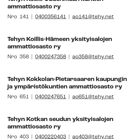
syh­
ammattiosasto ry
dis­
tyk­
Avautuu
Nro
Pai­
141
0400356141
ao141@tehy.net
sen
uuteen
kal­
id-
ikkunaan
li­
Tehyn Koillis-Hämeen yksityisalojen
numero
syh­
ammattiosasto ry
dis­
tyk­
Avautuu
Nro
Pai­
358
0400247358
ao358@tehy.net
sen
uuteen
kal­
id-
ikkunaan
li­
Tehyn Kokkolan-​Pietarsaaren kaupungin
numero
syh­
ja ympäristökuntien ammattiosasto ry
dis­
tyk­
Avautuu
Nro
Pai­
651
0400247651
ao651@tehy.net
sen
uuteen
kal­
id-
ikkunaan
li­
Tehyn Kotkan seudun yksityisalojen
numero
syh­
ammattiosasto ry
dis­
tyk­
Avautuu
Nro
Pai­
403
0400220403
ao403@tehy.net