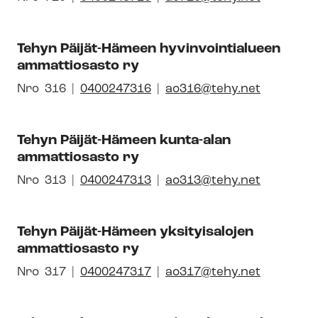
sen
uuteen
kal­
id-
ikkunaan
li­
Tehyn Päijät-Hämeen hyvinvointialueen
numero
syh­
ammattiosasto ry
dis­
tyk­
Avautuu
Nro
Pai­
316
0400247316
ao316@tehy.net
sen
uuteen
kal­
id-
ikkunaan
li­
Tehyn Päijät-Hämeen kunta-alan
numero
syh­
ammattiosasto ry
dis­
tyk­
Avautuu
Nro
Pai­
313
0400247313
ao313@tehy.net
sen
uuteen
kal­
id-
ikkunaan
li­
Tehyn Päijät-Hämeen yksityisalojen
numero
syh­
ammattiosasto ry
dis­
tyk­
Avautuu
Nro
Pai­
317
0400247317
ao317@tehy.net
sen
uuteen
kal­
id-
ikkunaan
li­