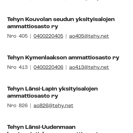
sen
uuteen
kal­
id-
ikkunaan
li­
Tehyn Kouvolan seudun yksityisalojen
numero
syh­
ammattiosasto ry
dis­
tyk­
Avautuu
Nro
Pai­
405
0400220405
ao405@tehy.net
sen
uuteen
kal­
id-
ikkunaan
li­
Tehyn Kymenlaakson ammattiosasto ry
numero
syh­
dis­
Avautuu
Nro
Pai­
413
0400220406
ao413@tehy.net
tyk­
uuteen
kal­
sen
ikkunaan
li­
id-
Tehyn Länsi-Lapin yksityisalojen
syh­
ammattiosasto ry
numero
dis­
tyk­
Avautuu
Nro
Pai­
826
ao826@tehy.net
sen
uuteen
kal­
id-
ikkunaan
li­
Tehyn Länsi-Uudenmaan
numero
syh­