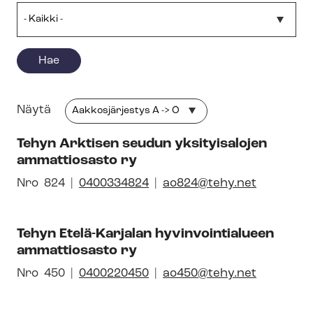
Näytä
Tehyn Arktisen seudun yksityisalojen
ammattiosasto ry
Avautuu
Nro
Pai­
824
0400334824
ao824@tehy.net
uuteen
kal­
ikkunaan
li­
Tehyn Etelä-Karjalan hyvinvointialueen
syh­
ammattiosasto ry
dis­
tyk­
Avautuu
Nro
Pai­
450
0400220450
ao450@tehy.net
sen
uuteen
kal­
id-
ikkunaan
li­