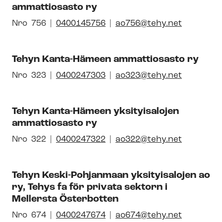
ammattiosasto ry
numero
dis­
tyk­
Avautuu
Nro
Pai­
756
0400145756
ao756@tehy.net
sen
uuteen
kal­
id-
ikkunaan
li­
Tehyn Kanta-Hämeen ammattiosasto ry
numero
syh­
dis­
Avautuu
Nro
Pai­
323
0400247303
ao323@tehy.net
tyk­
uuteen
kal­
sen
ikkunaan
li­
id-
Tehyn Kanta-Hämeen yksityisalojen
syh­
ammattiosasto ry
numero
dis­
tyk­
Avautuu
Nro
Pai­
322
0400247322
ao322@tehy.net
sen
uuteen
kal­
id-
ikkunaan
li­
Tehyn Keski-Pohjanmaan yksityisalojen ao
numero
syh­
ry, Tehys fa för privata sektorn i
dis­
Mellersta Österbotten
tyk­
sen
Avautuu
Nro
Pai­
674
0400247674
ao674@tehy.net