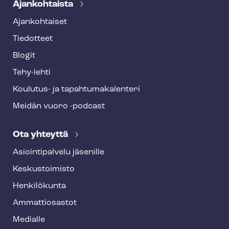
Ajankohtaista
Ajankohtaiset
Tiedotteet
Blogit
Tehy-lehti
Koulutus- ja ta­pah­tu­ma­ka­len­te­ri
Meidän vuoro -podcast
Ota yhteyttä
Asioin­ti­pal­ve­lu jäsenille
Keskustoimisto
Henkilökunta
Ammattiosastot
Medialle