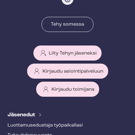
Tehy somessa
Liity Tehyn jäseneksi
Kirjaudu asiointipalveluun
Kirjaudu toimijana
T
e
Jäsenedut
h
Luot­ta­muse­dus­ta­ja työpaikallasi
y