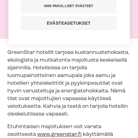
VAIN PAKOLLISET EVÄSTEET
Tehyn jäsenenä saat GreenStar
Hotellista majoituksen etuhintaan.
EVÄSTEASETUKSET
GreenStar hotellit tarjoaa kus­tan­nus­te­ho­kas­ta,
ekologista ja mutkatonta majoitusta keskeisellä
sijainnilla. Hotelleissa on tarjolla
luomupainotteinen aamupala joka aamu ja
hotellien yhteiskeittiöt ja pyykinpesutilat ovat
hyvin varusteltuja ja energiatehokkaita. Nämä
tilat ovat majoittujien vapaassa käytössä
veloituksetta. Kahvia ja teetä on tarjolla hotellin
oleskelutilassa vapaasti.
Etuhintaisen majoituksen voit varata
osoitteesta
www.greenstar.fi
käyttämällä