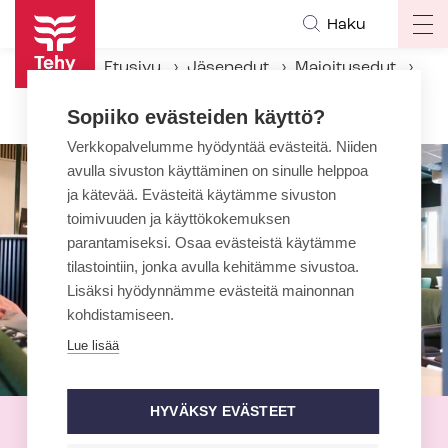
Hyppää
Haku
Op
pääsisältöön
ma
Etusivu
Jäsenedut
Majoitusedut
na
GreenStar Hotel
Sopiiko evästeiden käyttö?
Verkkopalvelumme hyödyntää evästeitä. Niiden
avulla sivuston käyttäminen on sinulle helppoa
ja kätevää. Evästeitä käytämme sivuston
toimivuuden ja käyttökokemuksen
parantamiseksi. Osaa evästeistä käytämme
tilastointiin, jonka avulla kehitämme sivustoa.
Lisäksi hyödynnämme evästeitä mainonnan
kohdistamiseen.
Lue lisää
HYVÄKSY EVÄSTEET
GreenStar Hotel