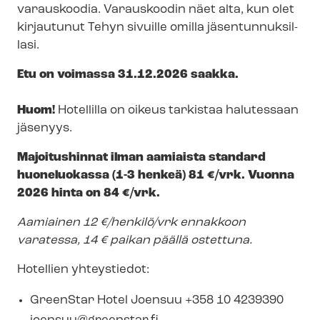
varauskoodia. Varauskoodin näet alta, kun olet
kirjautunut Tehyn sivuille omilla jä­sen­tun­nuk­sil­
la­si.
Etu on voimassa 31.12.2026 saakka.
Huom!
Hotellilla on oikeus tarkistaa halutessaan
jäsenyys.
Majoitushinnat ilman aamiaista standard
huoneluokassa (1-3 henkeä) 81 €/vrk. Vuonna
2026 hinta on 84 €/vrk.
Aamiainen 12 €/henkilö/vrk ennakkoon
varatessa, 14 € paikan päällä ostettuna.
Hotellien yhteystiedot:
GreenStar Hotel Joensuu +358 10 4239390