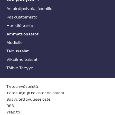
Ota yhteyttä
Asioin­ti­pal­ve­lu jäsenille
Keskustoimisto
Henkilökunta
Ammattiosastot
Medialle
Talousasiat
Vi­kail­moi­tuk­set
Töihin Tehyyn
T
Tietoa evästeistä
e
Tietosuoja- ja re­kis­te­ri­se­los­teet
Saa­vu­tet­ta­vuus­se­los­te
h
RSS
y
Ylläpito