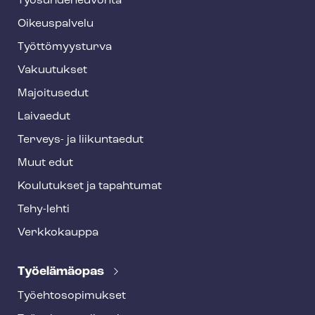
Työ­suh­de­neu­von­ta
f
o
Oikeuspalvelu
o
Työt­tö­myys­tur­va
t
Vakuutukset
e
Majoitusedut
r
Laivaedut
Terveys- ja liikuntaedut
Muut edut
Koulutukset ja tapahtumat
Tehy-lehti
Verkkokauppa
Työelämäopas
Työ­eh­to­so­pi­muk­set