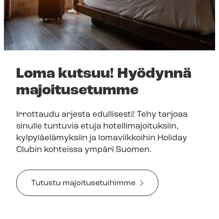
Loma kutsuu! Hyödynnä
majoitusetumme
Irrottaudu arjesta edullisesti! Tehy tarjoaa
sinulle tuntuvia etuja ho­tel­li­ma­joi­tuk­siin,
kylpyläelämyksiin ja lomaviikkoihin Holiday
Clubin kohteissa ympäri Suomen.
Tutustu majoitusetuihimme