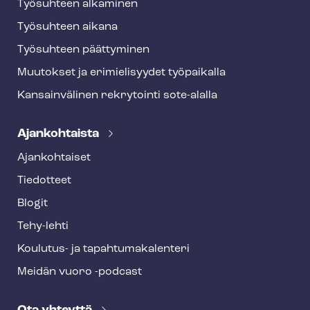
Työsuhteen alkaminen
Työsuhteen aikana
Työsuhteen päättyminen
Muutokset ja erimielisyydet työpaikalla
Kansainvälinen rekrytointi sote-alalla
Ajankohtaista
Ajankohtaiset
Tiedotteet
Blogit
Tehy-lehti
Koulutus- ja ta­pah­tu­ma­ka­len­te­ri
Meidän vuoro -podcast