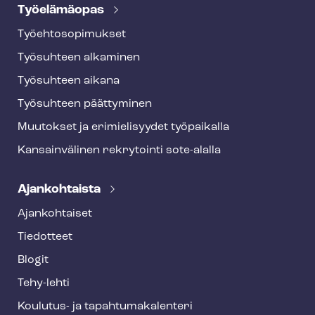
Työelämäopas
Työ­eh­to­so­pi­muk­set
Työsuhteen alkaminen
Työsuhteen aikana
Työsuhteen päättyminen
Muutokset ja erimielisyydet työpaikalla
Kansainvälinen rekrytointi sote-alalla
Ajankohtaista
Ajankohtaiset
Tiedotteet
Blogit
Tehy-lehti
Koulutus- ja ta­pah­tu­ma­ka­len­te­ri