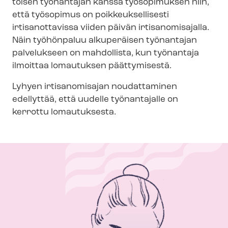
toisen työnantajan kanssa työsopimuksen niin,
että työsopimus on poik­keuk­sel­li­ses­ti
irtisanottavissa viiden päivän irtisanomisajalla.
Näin työhönpaluu alkuperäisen työnantajan
palvelukseen on mahdollista, kun työnantaja
ilmoittaa lomautuksen päättymisestä.
Lyhyen irtisanomisajan noudattaminen
edellyttää, että uudelle työnantajalle on
kerrottu lomautuksesta.