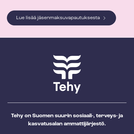
Lue lisää jä­sen­mak­su­va­pau­tuk­ses­ta
Tehy on Suomen suurin sosiaali-, terveys- ja
kasvatusalan ammattijärjestö.