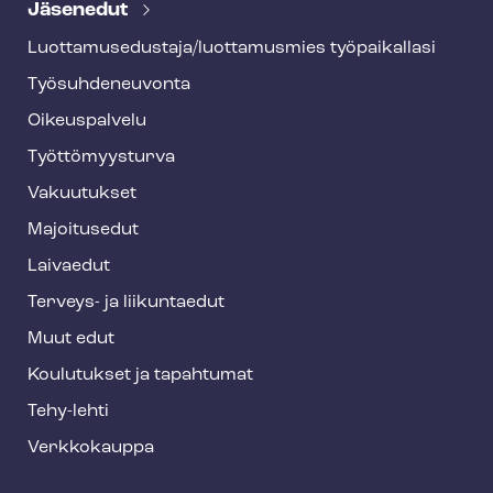
e
Jäsenedut
h
Luot­ta­muse­dus­ta­ja/luottamusmies työpaikallasi
y
Työ­suh­de­neu­von­ta
f
o
Oikeuspalvelu
o
Työt­tö­myys­tur­va
t
Vakuutukset
e
Majoitusedut
r
Laivaedut
Terveys- ja liikuntaedut
Muut edut
Koulutukset ja tapahtumat
Tehy-lehti
Verkkokauppa