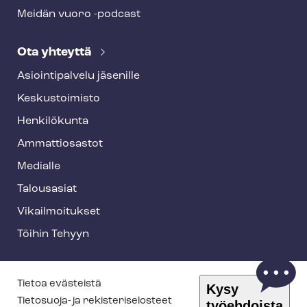
Meidän vuoro -podcast
Ota yhteyttä
Asioin­ti­pal­ve­lu jäsenille
Keskustoimisto
Henkilökunta
Ammattiosastot
Medialle
Talousasiat
Vi­kail­moi­tuk­set
Töihin Tehyyn
T
Tietoa evästeistä
Kysy
e
Tietosuoja- ja re­kis­te­ri­se­los­teet
työehdoista