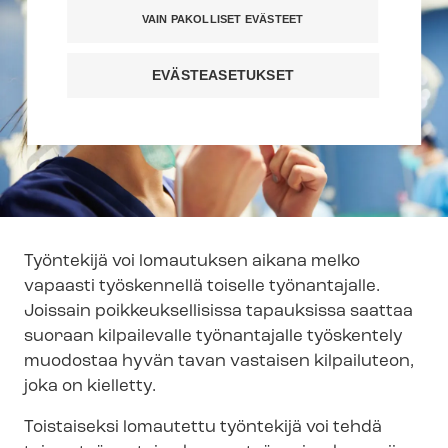
VAIN PAKOLLISET EVÄSTEET
EVÄSTEASETUKSET
Työntekijä voi lomautuksen aikana melko
vapaasti työskennellä toiselle työnantajalle.
Joissain poik­keuk­sel­li­sis­sa tapauksissa saattaa
suoraan kilpailevalle työnantajalle työskentely
muodostaa hyvän tavan vastaisen kilpailuteon,
joka on kielletty.
Toistaiseksi lomautettu työntekijä voi tehdä