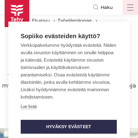
Hyppää
Haku
Op
pääsisältöön
ma
Etusivu
Työelämäopas
na
Muutokset ja erimielisyydet työpaikalla
Lomautus
Sopiiko evästeiden käyttö?
Lomautuksen aikana työskenteleminen
Verkkopalvelumme hyödyntää evästeitä. Niiden
avulla sivuston käyttäminen on sinulle helppoa
Lomautuksen aikana
ja kätevää. Evästeitä käytämme sivuston
työskenteleminen
toimivuuden ja käyttökokemuksen
parantamiseksi. Osaa evästeistä käytämme
Työntekijällä on oikeus ansaita elantonsa
tilastointiin, jonka avulla kehitämme sivustoa.
myös lomautuksen aikana. Koska työnantaja
Lisäksi hyödynnämme evästeitä mainonnan
ei maksa lomautuksen ajalta palkkaa,
kohdistamiseen.
työntekijälle voi syntyä tarve hakeutua
Lue lisää
muualle töihin lomautuksen ajaksi.
HYVÄKSY EVÄSTEET