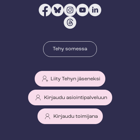
Tehy somessa
Liity Tehyn jäseneksi
Kirjaudu asiointipalveluun
Kirjaudu toimijana
T