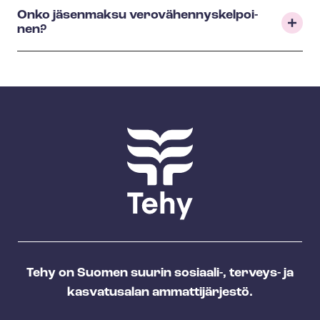
Onko jäsenmaksu ve­ro­vä­hen­nys­kel­poi­
nen?
Tehy on Suomen suurin sosiaali-, terveys- ja
kasvatusalan ammattijärjestö.