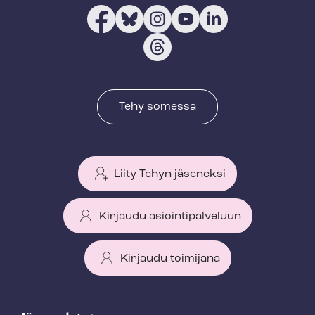
Tehy somessa
Liity Tehyn jäseneksi
Kirjaudu asiointipalveluun
Kirjaudu toimijana
T
e