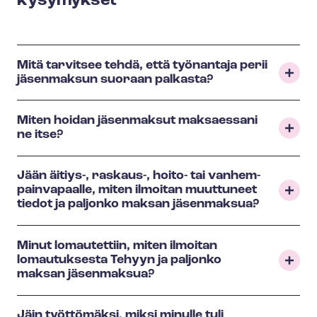
kysymykset
Mitä tarvitsee tehdä, että työnantaja perii
jäsenmaksun suoraan palkasta?
Miten hoidan jäsenmaksut maksaessani
ne itse?
Jään äitiys-, raskaus-, hoito- tai van­hem­
pain­va­paal­le, miten ilmoitan muuttuneet
tiedot ja paljonko maksan jäsenmaksua?
Minut lomautettiin, miten ilmoitan
lomautuksesta Tehyyn ja paljonko
maksan jäsenmaksua?
Jäin työttömäksi, miksi minulle tuli