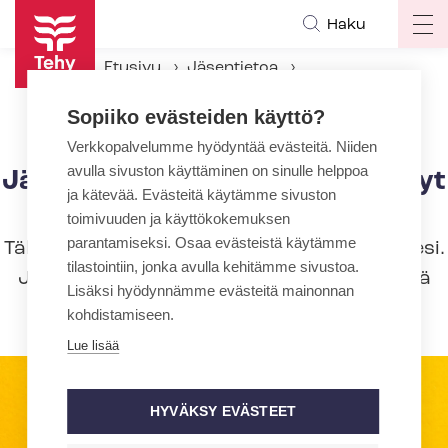
Hyppää
Haku
Op
pääsisältöön
ma
Etusivu
Jäsentietoa
na
Huolehdi jäsenyydestä
Sopiiko evästeiden käyttö?
Jäsenpalvelun useimmin kysytyt kysymykset
Verkkopalvelumme hyödyntää evästeitä. Niiden
avulla sivuston käyttäminen on sinulle helppoa
Jäsenpalvelun useimmin kysytyt
ja kätevää. Evästeitä käytämme sivuston
kysymykset
toimivuuden ja käyttökokemuksen
parantamiseksi. Osaa evästeistä käytämme
Tältä sivulta voi löytyä vastaus kysymykseesi.
tilastointiin, jonka avulla kehitämme sivustoa.
Jos tarvitset lisäapua, olethan yhteydessä
Lisäksi hyödynnämme evästeitä mainonnan
sähköisen asiointipalvelun kautta.
kohdistamiseen.
Lue lisää
HYVÄKSY EVÄSTEET