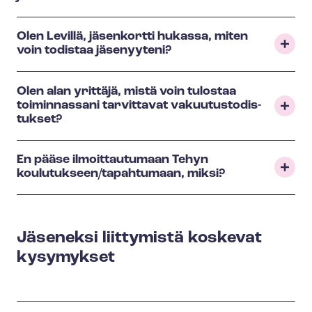
Olen Levillä, jäsenkortti hukassa, miten
voin todistaa jäsenyyteni?
Olen alan yrittäjä, mistä voin tulostaa
toiminnassani tarvittavat va­kuu­tus­to­dis­
tuk­set?
En pääse ilmoittautumaan Tehyn
koulutukseen/tapahtumaan, miksi?
Jäseneksi liittymistä koskevat
kysymykset