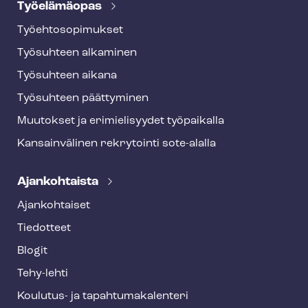
Työelämäopas
Työ­eh­to­so­pi­muk­set
Työsuhteen alkaminen
Työsuhteen aikana
Työsuhteen päättyminen
Muutokset ja erimielisyydet työpaikalla
Kansainvälinen rekrytointi sote-alalla
Ajankohtaista
Ajankohtaiset
Tiedotteet
Blogit
Tehy-lehti
Koulutus- ja ta­pah­tu­ma­ka­len­te­ri