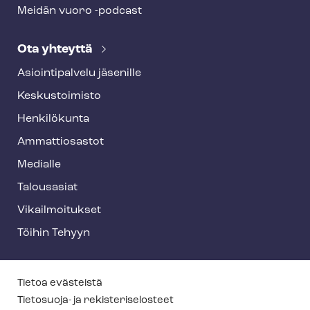
Meidän vuoro -podcast
Ota yhteyttä
Asioin­ti­pal­ve­lu jäsenille
Keskustoimisto
Henkilökunta
Ammattiosastot
Medialle
Talousasiat
Vi­kail­moi­tuk­set
Töihin Tehyyn
T
Tietoa evästeistä
e
Tietosuoja- ja re­kis­te­ri­se­los­teet