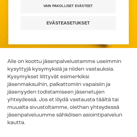
VAIN PAKOLLISET EVÄSTEET
EVÄSTEASETUKSET
Alle on koottu jä­sen­pal­ve­lus­tam­me useimmin
kysyttyjä kysymyksiä ja niiden vastauksia.
Kysymykset liittyvät esimerkiksi
jäsenmaksuihin, palkattomiin vapaisiin ja
jäsenyyden todistamiseen jäsenetujen
yhteydessä. Jos et löydä vastausta täältä tai
muualta sivustoltamme, olethan yhteydessä
jäsenpalveluumme sähköisen asiointipalvelun
kautta.