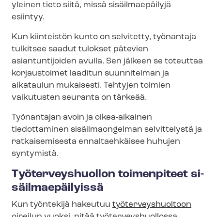
yleinen tieto siitä, missä sisäilmaepäilyjä
esiintyy.
Kun kiinteistön kunto on selvitetty, työnantaja
tulkitsee saadut tulokset pätevien
asiantuntijoiden avulla. Sen jälkeen se toteuttaa
korjaustoimet laaditun suunnitelman ja
aikataulun mukaisesti. Tehtyjen toimien
vaikutusten seuranta on tärkeää.
Työnantajan avoin ja oikea-aikainen
tiedottaminen sisäilmaongelman selvittelystä ja
ratkaisemisesta ennaltaehkäisee huhujen
syntymistä.
Työterveyshuollon toimenpiteet si­
säil­mae­päi­lyis­sä
Kun työntekijä hakeutuu
työ­ter­veys­huol­toon
oireilun vuoksi, pitää työ­ter­veys­huol­los­sa