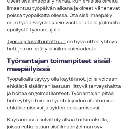
Usein sisäilmaepäily herää, kun erilaisia oireita
ilmaantuu työpäivän aikana ja oireet vähenevät
poissa työpaikalta ollessa. Ota sisäilmaepäily
esiin työ­ter­veys­lää­kä­rin vastaanotolla ja ilmoita
epäilystä työnantajalle.
Työ­suo­je­lu­val­tuu­tet­tuun
on hyvä ottaa yhteys
heti, jos on epäily si­säil­ma­sai­rau­des­ta.
Työnantajan toimenpiteet si­säil­
mae­päi­lyis­sä
Työpaikalla täytyy olla käytännöt, joilla voidaan
ehkäistä sisäilman laatuun liittyvä terveyshaitta
ja hoitaa ongelmatilanteet. Työnantajan pitää
heti ryhtyä toimiin työntekijöiden altistumisen
ehkäisemiseksi ja syiden poistamiseksi.
Käytännössä selvittely alkaa tutkimuksilla,
joissa ratkaistaan sisäilmaongelman syy.