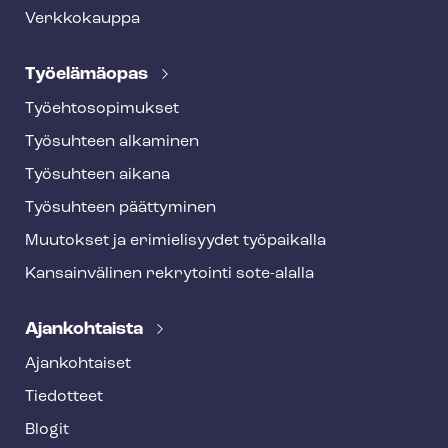
Verkkokauppa
Työelämäopas
Työ­eh­to­so­pi­muk­set
Työsuhteen alkaminen
Työsuhteen aikana
Työsuhteen päättyminen
Muutokset ja erimielisyydet työpaikalla
Kansainvälinen rekrytointi sote-alalla
Ajankohtaista
Ajankohtaiset
Tiedotteet
Blogit