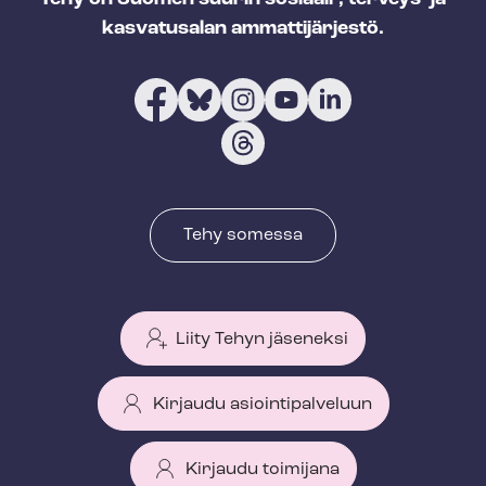
kasvatusalan ammattijärjestö.
Tehy somessa
Liity Tehyn jäseneksi
Kirjaudu asiointipalveluun
Kirjaudu toimijana