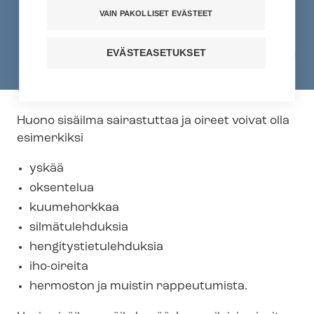
VAIN PAKOLLISET EVÄSTEET
EVÄSTEASETUKSET
Huono sisäilma sairastuttaa ja oireet voivat olla
esimerkiksi
yskää
oksentelua
kuumehorkkaa
silmätulehduksia
hen­gi­tys­tie­tu­leh­duk­sia
iho-oireita
hermoston ja muistin rappeutumista.