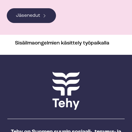
Jäsenedut
Sisäilmaongelmien käsittely työpaikalla
Tehy on Suomen suurin sosiaali-, terveys- ja