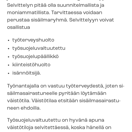
Selvittelyn pitää olla suunnitelmallista ja
moniammatillista. Tarvittaessa voidaan
perustaa sisäilmaryhmä. Selvittelyyn voivat
osallistua
työterveyshuolto
työ­suo­je­lu­val­tuu­tet­tu
työ­suo­je­lu­pääl­lik­kö
kiinteistöhuolto
isännöitsijä.
Työnantajalla on vastuu työterveydestä, joten si­
säil­ma­sai­ras­tu­neel­le pyritään löytämään
väistötila. Väistötilaa etsitään si­säil­ma­sai­ras­tu­
neen ehdoilla.
Työ­suo­je­lu­val­tuu­tet­tu on hyvänä apuna
väistötiloja selvitettäessä, koska hänellä on