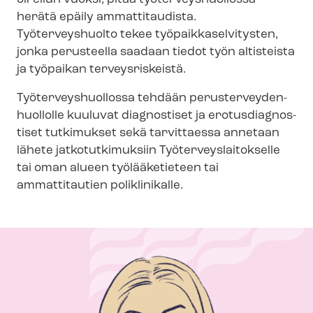
herätä epäily ammattitaudista.
Työterveyshuolto tekee työ­paik­ka­sel­vi­tys­ten,
jonka perusteella saadaan tiedot työn altisteista
ja työpaikan terveysriskeistä.
Työ­ter­veys­huol­los­sa tehdään pe­rus­ter­vey­den­
huol­lol­le kuuluvat diagnostiset ja ero­tus­diag­nos­
ti­set tutkimukset sekä tarvittaessa annetaan
lähete jatkotutkimuksiin Työ­ter­veys­lai­tok­sel­le
tai oman alueen työlääketieteen tai
ammattitautien poliklinikalle.