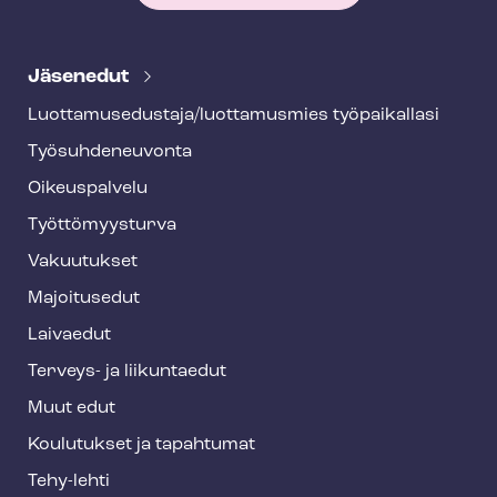
T
e
Jäsenedut
h
Luot­ta­muse­dus­ta­ja/luottamusmies työpaikallasi
y
Työ­suh­de­neu­von­ta
f
o
Oikeuspalvelu
o
Työt­tö­myys­tur­va
t
Vakuutukset
e
Majoitusedut
r
Laivaedut
Terveys- ja liikuntaedut
Muut edut
Koulutukset ja tapahtumat
Tehy-lehti