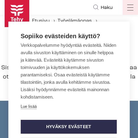
Hyppää
Haku
Op
pääsisältöön
ma
Etusivu
Työelämäopas
na
Työsuhteen aikana
Työsuojelu
Sopiiko evästeiden käyttö?
Sisäilmaongelma
Verkkopalvelumme hyödyntää evästeitä. Niiden
avulla sivuston käyttäminen on sinulle helppoa
Sisäilmaongelma
ja kätevää. Evästeitä käytämme sivuston
Sisäilmaongelmat ja sisäilmaepäily kannattaa
toimivuuden ja käyttökokemuksen
parantamiseksi. Osaa evästeistä käytämme
ottaa esiin työ­ter­veys­lää­kä­rin vastaanotolla
tilastointiin, jonka avulla kehitämme sivustoa.
ja ilmoittaa epäilystä työnantajalle.
Lisäksi hyödynnämme evästeitä mainonnan
kohdistamiseen.
Lue lisää
HYVÄKSY EVÄSTEET