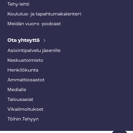
Tehy-lehti
Koulutus- ja ta­pah­tu­ma­ka­len­te­ri
Meidän vuoro -podcast
Ota yhteyttä
Asioin­ti­pal­ve­lu jäsenille
Keskustoimisto
Henkilökunta
Ammattiosastot
Medialle
Talousasiat
Vi­kail­moi­tuk­set
Töihin Tehyyn