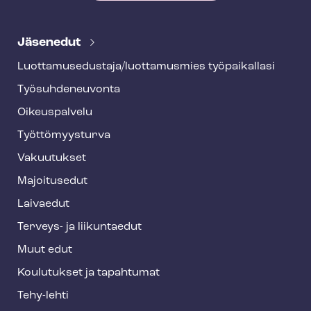
T
e
Jäsenedut
h
Luot­ta­muse­dus­ta­ja/luottamusmies työpaikallasi
y
Työ­suh­de­neu­von­ta
f
o
Oikeuspalvelu
o
Työt­tö­myys­tur­va
t
Vakuutukset
e
Majoitusedut
r
Laivaedut
Terveys- ja liikuntaedut
Muut edut
Koulutukset ja tapahtumat
Tehy-lehti