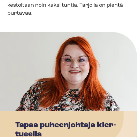
kestoltaan noin kaksi tuntia. Tarjolla on pientä
purtavaa.
Tapaa pu­heen­joh­ta­ja kier­
tu­eel­la