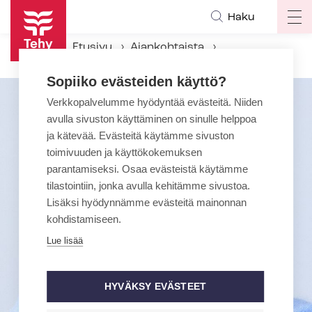
Hyppää
Haku
Op
pääsisältöön
ma
Etusivu
Ajankohtaista
na
Toivoa ja voimaa arkeen – Maaret Kallion kiertue tehyläisille 2026
Sopiiko evästeiden käyttö?
Verkkopalvelumme hyödyntää evästeitä. Niiden
avulla sivuston käyttäminen on sinulle helppoa
ja kätevää. Evästeitä käytämme sivuston
toimivuuden ja käyttökokemuksen
parantamiseksi. Osaa evästeistä käytämme
tilastointiin, jonka avulla kehitämme sivustoa.
Lisäksi hyödynnämme evästeitä mainonnan
kohdistamiseen.
Lue lisää
HYVÄKSY EVÄSTEET