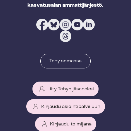
kasvatusalan ammattijärjestö.
Tehy somessa
Liity Tehyn jäseneksi
Kirjaudu asiointipalveluun
Kirjaudu toimijana