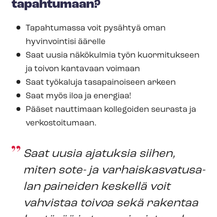
tapahtumaan?
Tapahtumassa voit pysähtyä oman
hyvinvointisi äärelle
Saat uusia näkökulmia työn kuormitukseen
ja toivon kantavaan voimaan
Saat työkaluja tasapainoiseen arkeen
Saat myös iloa ja energiaa!
Pääset nauttimaan kollegoiden seurasta ja
verkostoitumaan.
Saat uusia ajatuksia siihen,
miten sote- ja var­hais­kas­va­tusa­
lan paineiden keskellä voit
vahvistaa toivoa sekä rakentaa