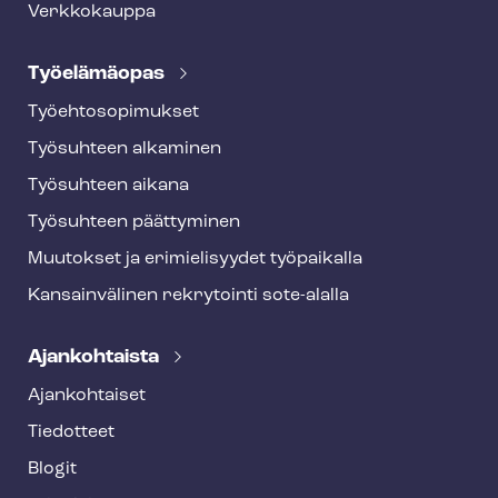
Verkkokauppa
Työelämäopas
Työ­eh­to­so­pi­muk­set
Työsuhteen alkaminen
Työsuhteen aikana
Työsuhteen päättyminen
Muutokset ja erimielisyydet työpaikalla
Kansainvälinen rekrytointi sote-alalla
Ajankohtaista
Ajankohtaiset
Tiedotteet
Blogit