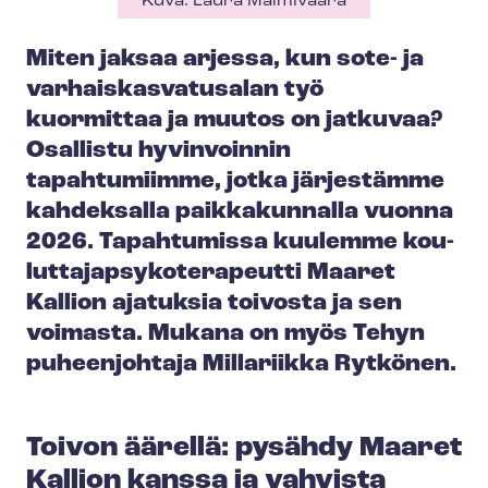
Kuva: Laura Malmivaara
Miten jaksaa arjessa, kun sote- ja
var­hais­kas­va­tusa­lan työ
kuormittaa ja muutos on jatkuvaa?
Osallistu hyvinvoinnin
tapahtumiimme, jotka järjestämme
kahdeksalla paikkakunnalla vuonna
2026. Tapahtumissa kuulemme kou­
lut­ta­jap­sy­ko­te­ra­peut­ti Maaret
Kallion ajatuksia toivosta ja sen
voimasta. Mukana on myös Tehyn
puheenjohtaja Millariikka Rytkönen.
Toivon äärellä: pysähdy Maaret
Kallion kanssa ja vahvista