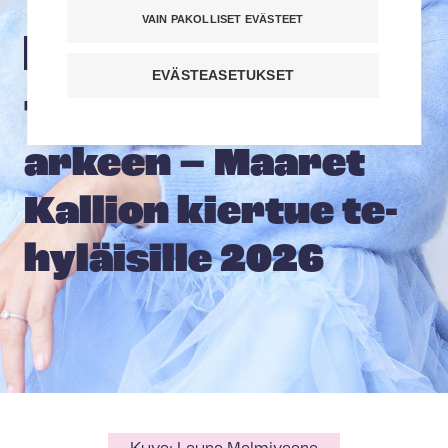
VAIN PAKOLLISET EVÄSTEET
Tule mukaan hyvinvoinnin tapahtumaan
EVÄSTEASETUKSET
Toi­voa ja voi­maa
ar­keen – Maa­ret
Kal­lion kier­tue te­
hy­läi­sil­le 2026