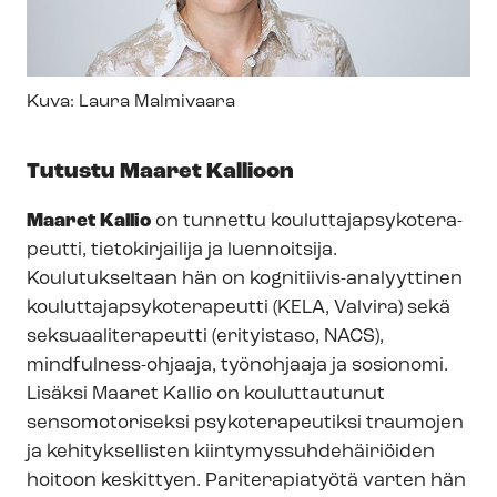
Kuva:
Laura Malmivaara
Tutustu Maaret Kallioon
Maaret Kallio
on tunnettu kou­lut­ta­jap­sy­ko­te­ra­
peut­ti, tietokirjailija ja luennoitsija.
Koulutukseltaan hän on kognitiivis-​analyyttinen
kou­lut­ta­jap­sy­ko­te­ra­peut­ti (KELA, Valvira) sekä
sek­su­aa­li­te­ra­peut­ti (erityistaso, NACS),
mindfulness-​ohjaaja, työnohjaaja ja sosionomi.
Lisäksi Maaret Kallio on kouluttautunut
sensomotoriseksi psykoterapeutiksi traumojen
ja kehityksellisten kiin­ty­mys­suh­de­häi­riöi­den
hoitoon keskittyen. Pariterapiatyötä varten hän