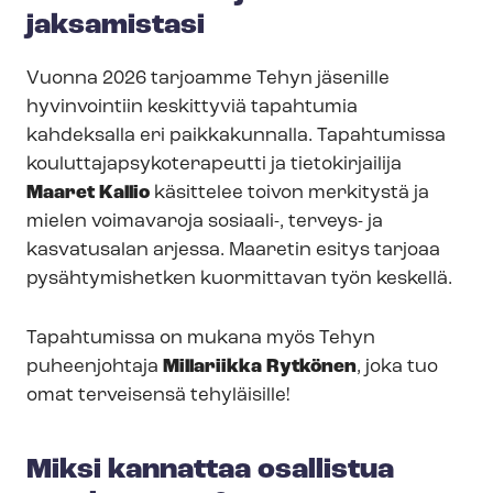
jaksamistasi
Vuonna 2026 tarjoamme Tehyn jäsenille
hyvinvointiin keskittyviä tapahtumia
kahdeksalla eri paikkakunnalla. Tapahtumissa
kou­lut­ta­jap­sy­ko­te­ra­peut­ti ja tietokirjailija
Maaret Kallio
käsittelee toivon merkitystä ja
mielen voimavaroja sosiaali-, terveys- ja
kasvatusalan arjessa. Maaretin esitys tarjoaa
pysähtymishetken kuormittavan työn keskellä.
Tapahtumissa on mukana myös Tehyn
puheenjohtaja
Millariikka Rytkönen
, joka tuo
omat terveisensä tehyläisille!
Miksi kannattaa osallistua