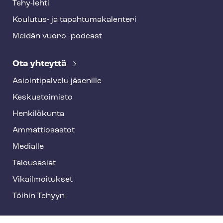
Tehy-lehti
Koulutus- ja ta­pah­tu­ma­ka­len­te­ri
Meidän vuoro -podcast
Ota yhteyttä
Asioin­ti­pal­ve­lu jäsenille
Keskustoimisto
Henkilökunta
Ammattiosastot
Medialle
Talousasiat
Vi­kail­moi­tuk­set
Töihin Tehyyn