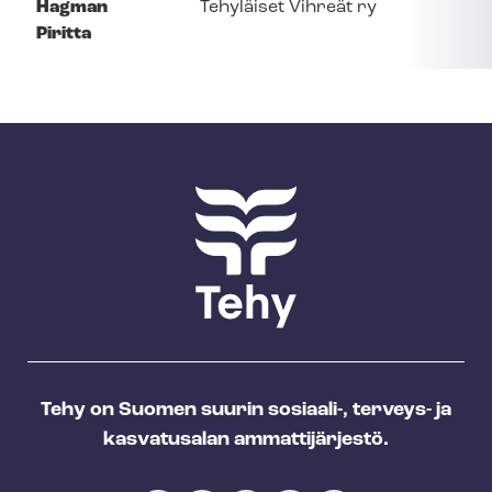
Hagman
Tehyläiset Vihreät ry
Piritta
Tehy on Suomen suurin sosiaali-, terveys- ja
kasvatusalan ammattijärjestö.