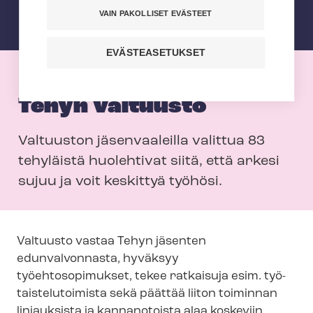
VAIN PAKOLLISET EVÄSTEET
EVÄSTEASETUKSET
Tehyn valtuusto
Valtuuston jäsenvaaleilla valittua 83
tehyläistä huolehtivat siitä, että arkesi
sujuu ja voit keskittyä työhösi.
Valtuusto vastaa Tehyn jäsenten
edunvalvonnasta, hyväksyy
työehtosopimukset, tekee ratkaisuja esim. työ­
tais­te­lu­toi­mis­ta sekä päättää liiton toiminnan
linjauksista ja kannanotoista alaa koskeviin