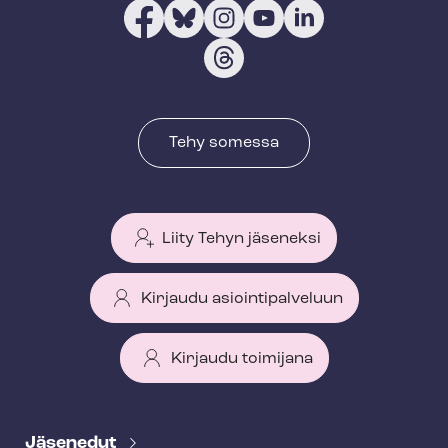
Tehy somessa
Liity Tehyn jäseneksi
Kirjaudu asiointipalveluun
Kirjaudu toimijana
T
e
Jäsenedut