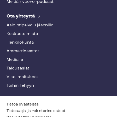
Meidän vuoro -podcast
Ota yhteyttä
Asioin­ti­pal­ve­lu jäsenille
Keskustoimisto
Henkilökunta
Ammattiosastot
Medialle
Talousasiat
Vi­kail­moi­tuk­set
Töihin Tehyyn
T
Tietoa evästeistä
e
Tietosuoja- ja re­kis­te­ri­se­los­teet