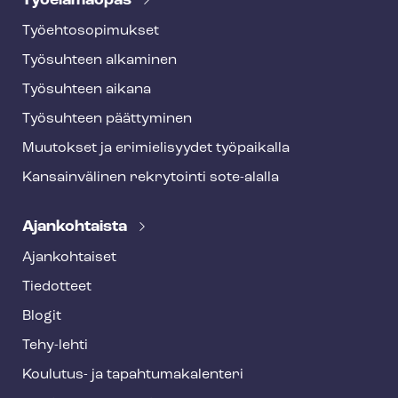
Työelämäopas
Työ­eh­to­so­pi­muk­set
Työsuhteen alkaminen
Työsuhteen aikana
Työsuhteen päättyminen
Muutokset ja erimielisyydet työpaikalla
Kansainvälinen rekrytointi sote-alalla
Ajankohtaista
Ajankohtaiset
Tiedotteet
Blogit
Tehy-lehti
Koulutus- ja ta­pah­tu­ma­ka­len­te­ri