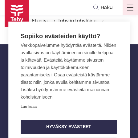
Hyppää
Haku
Op
pääsisältöön
ma
Etusivu
Tehy ja tehyläiset
na
Tehyn päättäjät
Tehyn valtuusto
Sopiiko evästeiden käyttö?
Verkkopalvelumme hyödyntää evästeitä. Niiden
avulla sivuston käyttäminen on sinulle helppoa
ja kätevää. Evästeitä käytämme sivuston
toimivuuden ja käyttökokemuksen
parantamiseksi. Osaa evästeistä käytämme
tilastointiin, jonka avulla kehitämme sivustoa.
Lisäksi hyödynnämme evästeitä mainonnan
kohdistamiseen.
Lue lisää
HYVÄKSY EVÄSTEET