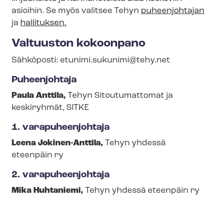
asioihin. Se myös valitsee Tehyn
puheenjohtajan
ja
hallituksen.
Valtuuston kokoonpano
Sähköposti:
etunimi.sukunimi@tehy.net
Puheenjohtaja
Paula Anttila,
Tehyn Sitoutumattomat ja
keskiryhmät, SITKE
1. varapuheenjohtaja
Leena Jokinen-Anttila,
Tehyn yhdessä
eteenpäin ry
2. varapuheenjohtaja
Mika Huhtaniemi,
Tehyn yhdessä eteenpäin ry