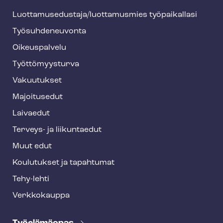
h
Luot­ta­muse­dus­ta­ja/luottamusmies työpaikallasi
y
Työ­suh­de­neu­von­ta
f
o
Oikeuspalvelu
o
Työt­tö­myys­tur­va
t
Vakuutukset
e
Majoitusedut
r
Laivaedut
Terveys- ja liikuntaedut
Muut edut
Koulutukset ja tapahtumat
Tehy-lehti
Verkkokauppa