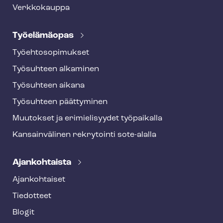
Verkkokauppa
Työelämäopas
Työ­eh­to­so­pi­muk­set
Työsuhteen alkaminen
Työsuhteen aikana
Työsuhteen päättyminen
Muutokset ja erimielisyydet työpaikalla
Kansainvälinen rekrytointi sote-alalla
Ajankohtaista
Ajankohtaiset
Tiedotteet
Blogit