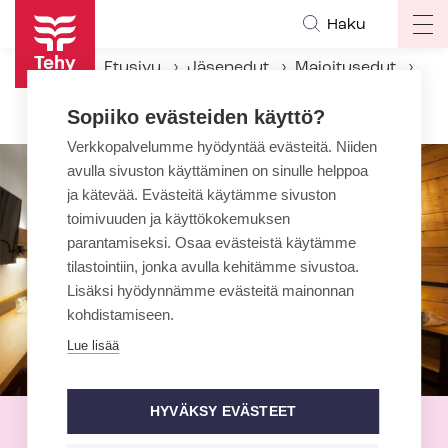
Hyppää
Haku
Op
pääsisältöön
ma
Etusivu
Jäsenedut
Majoitusedut
na
Vuokatin Aateli
Sopiiko evästeiden käyttö?
Verkkopalvelumme hyödyntää evästeitä. Niiden
avulla sivuston käyttäminen on sinulle helppoa
ja kätevää. Evästeitä käytämme sivuston
toimivuuden ja käyttökokemuksen
parantamiseksi. Osaa evästeistä käytämme
tilastointiin, jonka avulla kehitämme sivustoa.
Lisäksi hyödynnämme evästeitä mainonnan
kohdistamiseen.
Lue lisää
HYVÄKSY EVÄSTEET
Vuokatin Aateli