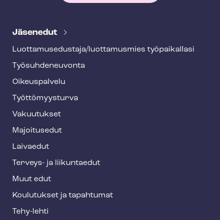
T
e
Jäsenedut
h
Luot­ta­muse­dus­ta­ja/luottamusmies työpaikallasi
y
Työ­suh­de­neu­von­ta
f
o
Oikeuspalvelu
o
Työt­tö­myys­tur­va
t
Vakuutukset
e
Majoitusedut
r
Laivaedut
Terveys- ja liikuntaedut
Muut edut
Koulutukset ja tapahtumat
Tehy-lehti