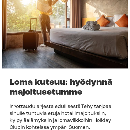
Loma kutsuu: hyödynnä
majoitusetumme
Irrottaudu arjesta edullisesti! Tehy tarjoaa
sinulle tuntuvia etuja ho­tel­li­ma­joi­tuk­siin,
kylpyläelämyksiin ja lomaviikkoihin Holiday
Clubin kohteissa ympäri Suomen.