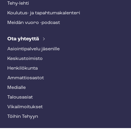
Tehy-lehti
Koulutus- ja ta­pah­tu­ma­ka­len­te­ri
Meidän vuoro -podcast
Ota yhteyttä
Asioin­ti­pal­ve­lu jäsenille
Keskustoimisto
Henkilökunta
Ammattiosastot
Medialle
Talousasiat
Vi­kail­moi­tuk­set
Töihin Tehyyn