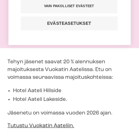
VAIN PAKOLLISET EVÄSTEET
Tehyläiset saavat 20 % alennuksen Hotel
Aateli Hillsiden ja Hotel Aateli Lakesiden
EVÄSTEASETUKSET
majoituksesta.
Tehyn jäsenet saavat 20 % alennuksen
majoituksesta Vuokatin Aatelissa. Etu on
voimassa seuraavissa majoituskohteissa:
Hotel Aateli Hillside
Hotel Aateli Lakeside.
Jäsenetu on voimassa vuoden 2026 ajan.
Tutustu Vuokatin Aateliin.