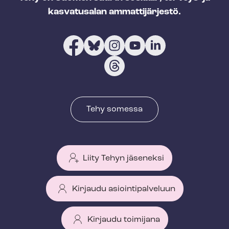
kasvatusalan ammattijärjestö.
Tehy somessa
Liity Tehyn jäseneksi
Kirjaudu asiointipalveluun
Kirjaudu toimijana