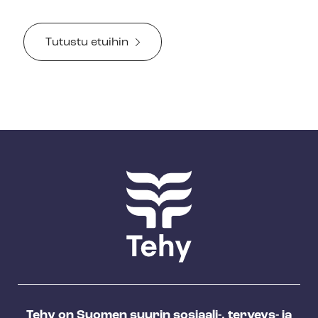
Tutustu etuihin
Tehy on Suomen suurin sosiaali-, terveys- ja