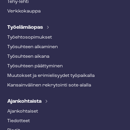
Tehy-lehti
Verkkokauppa
Työelämäopas
Työ­eh­to­so­pi­muk­set
Työsuhteen alkaminen
Työsuhteen aikana
Työsuhteen päättyminen
Muutokset ja erimielisyydet työpaikalla
Kansainvälinen rekrytointi sote-alalla
Ajankohtaista
Ajankohtaiset
Tiedotteet