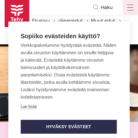
Hyppää
Haku
Op
pääsisältöön
ma
Etusivu
Jäsenedut
Muut edut
na
Lehtietu: Otavamedia
Sopiiko evästeiden käyttö?
Verkkopalvelumme hyödyntää evästeitä. Niiden
avulla sivuston käyttäminen on sinulle helppoa
ja kätevää. Evästeitä käytämme sivuston
toimivuuden ja käyttökokemuksen
parantamiseksi. Osaa evästeistä käytämme
tilastointiin, jonka avulla kehitämme sivustoa.
Lisäksi hyödynnämme evästeitä mainonnan
kohdistamiseen.
Lue lisää
HYVÄKSY EVÄSTEET
Lehtietu: Otavamedia