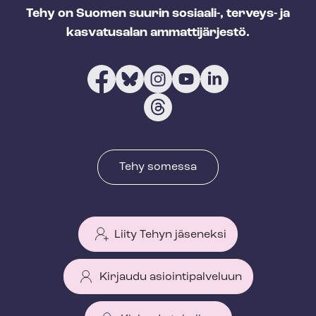
Tehy on Suomen suurin sosiaali-, terveys- ja
kasvatusalan ammattijärjestö.
Tehy somessa
Liity Tehyn jäseneksi
Kirjaudu asiointipalveluun