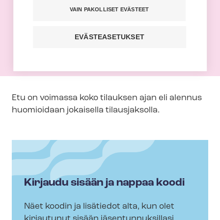
VAIN PAKOLLISET EVÄSTEET
Tehyn jäsen saa 30 % alennuksen
kaikista Otavamedian aikakauslehtien
EVÄSTEASETUKSET
kestotilauksista.
Etu on voimassa koko tilauksen ajan eli alennus
huomioidaan jokaisella tilausjaksolla.
Kirjaudu sisään ja nappaa koodi
Näet koodin ja lisätiedot alta, kun olet
kirjautunut sisään jä­sen­tun­nuk­sil­la­si.