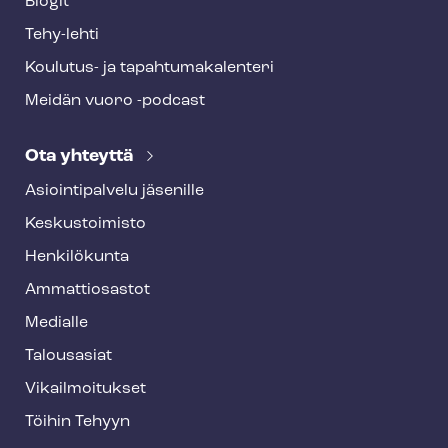
Blogit
Tehy-lehti
Koulutus- ja ta­pah­tu­ma­ka­len­te­ri
Meidän vuoro -podcast
Ota yhteyttä
Asioin­ti­pal­ve­lu jäsenille
Keskustoimisto
Henkilökunta
Ammattiosastot
Medialle
Talousasiat
Vi­kail­moi­tuk­set
Töihin Tehyyn