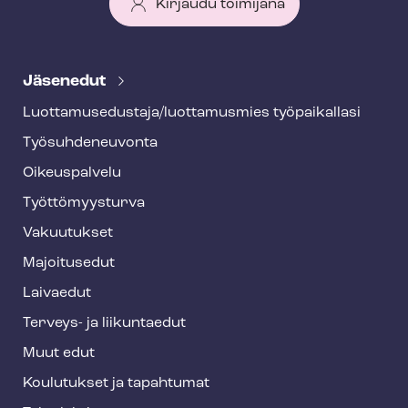
Kirjaudu toimijana
T
e
Jäsenedut
h
Luot­ta­muse­dus­ta­ja/luottamusmies työpaikallasi
y
Työ­suh­de­neu­von­ta
f
o
Oikeuspalvelu
o
Työt­tö­myys­tur­va
t
Vakuutukset
e
Majoitusedut
r
Laivaedut
Terveys- ja liikuntaedut
Muut edut
Koulutukset ja tapahtumat