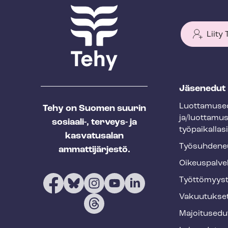
Liity
T
Jäsenedut
e
Luot­ta­muse­
Tehy on Suomen suurin
h
ja/luottamu
sosiaali-, terveys- ja
y
työpaikallasi
kasvatusalan
f
Työ­suh­de­ne
ammattijärjestö.
o
Oikeuspalve
o
Työt­tö­myys­
t
Vakuutukse
e
Majoitusedu