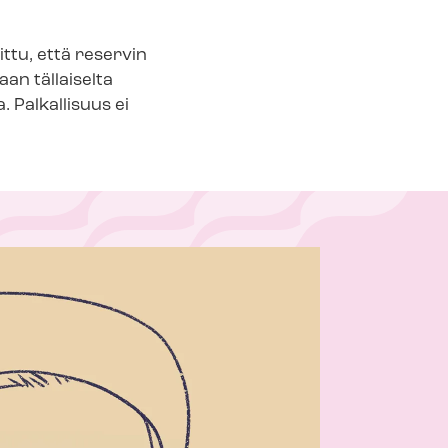
sovittu, että reservin
taan tällaiselta
a. Palkallisuus ei