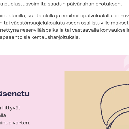
 ja puolustusvoimilta saadun päivärahan erotuksen.
­tia­lueil­la, kunta-alalla ja en­si­hoi­to­pal­ve­lua­lal­la on 
iin tai väes­tön­suo­je­lu­kou­lu­tuk­seen osallistuville makse
ttynä re­ser­vi­läis­pal­kal­la tai vastaavalla korvauksell
aaehtoisia ker­taus­har­joi­tuk­sia.
äsenetu
 liittyvät
lla
inua varten.