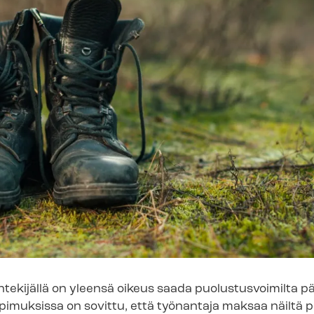
öntekijällä on yleensä oikeus saada puolustusvoimilta p
o­pi­muk­sis­sa on sovittu, että työnantaja maksaa näiltä p