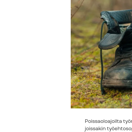
Poissaoloajoilta ty
joissakin työ­eh­to­s