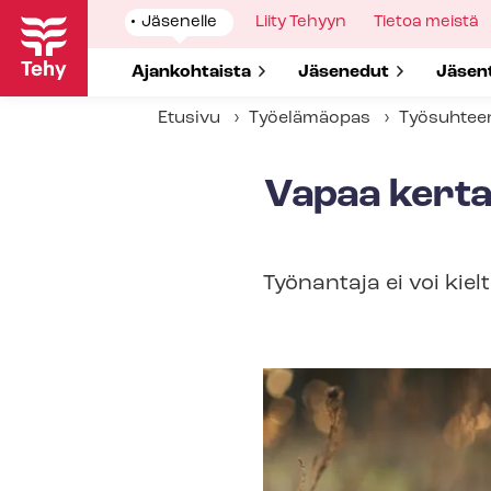
Hyppää
Show
Jäsenelle
Show
Liity Tehyyn
Show
Tietoa meistä
pääsisältöön
submenu
submenu
submenu
for
for
for
Show submenu for
Ajankohtaista
Show submenu for
Jäsenedut
Show 
Jäsen
Etusivu
Työelämäopas
Työsuhtee
Vapaa ker­taus­
Työnantaja ei voi kielt