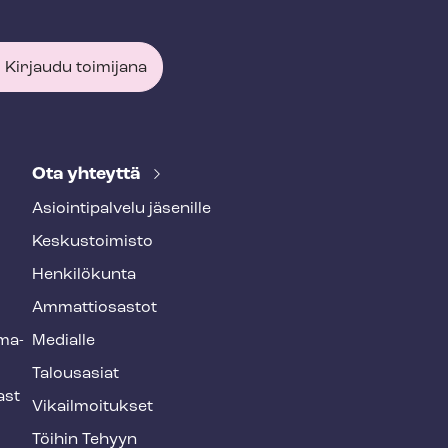
Kirjaudu toimijana
Ota yhteyttä
Asioin­ti­pal­ve­lu jäsenille
Keskustoimisto
Henkilökunta
Ammattiosastot
­ma­
Medialle
Talousasiat
ast
Vi­kail­moi­tuk­set
Töihin Tehyyn