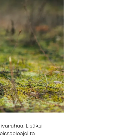
äivärahaa. Lisäksi
oissaoloajoilta