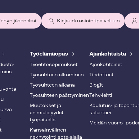
 Tehyn jäseneksi
Kirjaudu asiointipalveluun
Työelämäopas
Ajankohtaista
dus­ta­
Työ­eh­to­so­pi­muk­set
Ajankohtaiset
smies
Työsuhteen alkaminen
Tiedotteet
Työsuhteen aikana
Blogit
u­von­ta
Työsuhteen päättyminen
Tehy-lehti
lu
Muutokset ja
Koulutus- ja ta­pah­tu
tur­va
erimielisyydet
ka­len­te­ri
t
työpaikalla
Meidän vuoro -podc
t
Kansainvälinen
rekrytointi sote-alalla