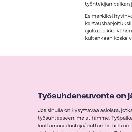
työntekijän palkan
Esimerkiksi hy­vin­voin
ker­taus­har­joi­tuk­s
ajalta palkka vähenne
kuitenkaan koske vap
Työsuhdeneuvonta on j
Jos sinulla on kysyttävää asioista, jotka
työsuhteeseen, me autamme. Työpaika
luottamusedustaja/luottamusmies on s