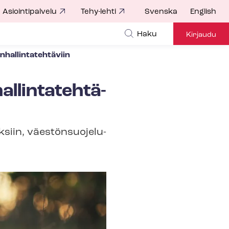
Asiointipalvelu
Tehy-lehti
Svenska
English
Haku
Kirjaudu
hal­lin­ta­teh­tä­viin
l­lin­ta­teh­tä­
iin, väes­tön­suo­je­lu­