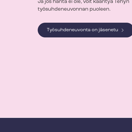
Ja jos häntä ei ole, voit kääntyä Tehyn
työsuhdeneuvonnan puoleen.
Työsuhdeneuvonta on jäsenetu